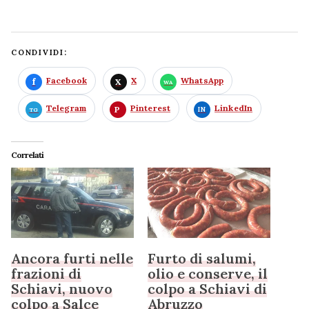
CONDIVIDI:
Facebook
X
WhatsApp
Telegram
Pinterest
LinkedIn
Correlati
Ancora furti nelle
Furto di salumi,
frazioni di
olio e conserve, il
Schiavi, nuovo
colpo a Schiavi di
colpo a Salce
Abruzzo