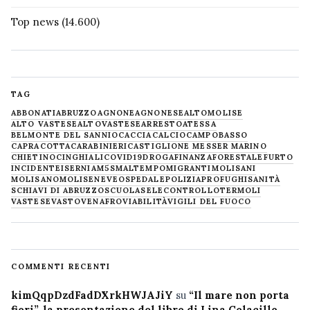
Top news
(14.600)
TAG
ABBONATI
ABRUZZO
AGNONE
AGNONESE
ALTOMOLISE
ALTO VASTESE
ALTOVASTESE
ARRESTO
ATESSA
BELMONTE DEL SANNIO
CACCIA
CALCIO
CAMPOBASSO
CAPRACOTTA
CARABINIERI
CASTIGLIONE MESSER MARINO
CHIETINO
CINGHIALI
COVID19
DROGA
FINANZA
FORESTALE
FURTO
INCIDENTE
ISERNIA
M5S
MALTEMPO
MIGRANTI
MOLISANI
MOLISANO
MOLISE
NEVE
OSPEDALE
POLIZIA
PROFUGHI
SANITÀ
SCHIAVI DI ABRUZZO
SCUOLA
SELECONTROLLO
TERMOLI
VASTESE
VASTO
VENAFRO
VIABILITÀ
VIGILI DEL FUOCO
COMMENTI RECENTI
kimQqpDzdFadDXrkHWJAJiY
su
“Il mare non porta
fiori”, la presentazione del libro di Lina Colacillo