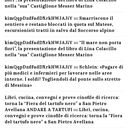
nella “sua” Castiglione Messer Marino
kimQqpDzdFadDXrkHWJAJiY
su
Smarriscono il
sentiero e restano bloccati in quota sul Matese,
escursionisti tratti in salvo dal Soccorso alpino
kimQqpDzdFadDXrkHWJAJiY
su
“Il mare non porta
fiori”, la presentazione del libro di Lina Colacillo
nella “sua” Castiglione Messer Marino
kimQqpDzdFadDXrkHWJAJiY
su
Schlein: «Pagare di
più medici e infermieri per lavorare nelle aree
interne. I soldi? Togliendoli dal ponte sullo stretto
di Messina»
Libri, cucina, convegni e prove cinofile di ricerca:
torna la “Fiera del tartufo nero” a San Pietro
Avellana ANDARE A TARTUFI
su
Libri, cucina,
convegni e prove cinofile di ricerca: torna la “Fiera
del tartufo nero” a San Pietro Avellana