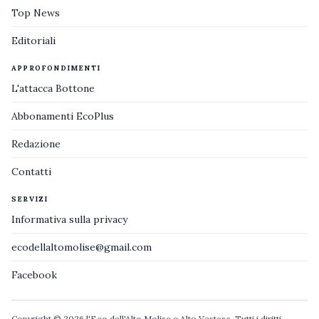
Top News
Editoriali
APPROFONDIMENTI
L'attacca Bottone
Abbonamenti EcoPlus
Redazione
Contatti
SERVIZI
Informativa sulla privacy
ecodellaltomolise@gmail.com
Facebook
Copyright © 2026 l'Eco dell'Alto Molise e Alto Vastese. Tutti i diritti