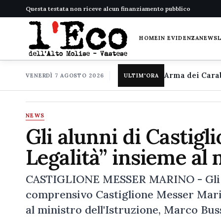
Questa testata non riceve alcun finanziamento pubblico
HOME
IN EVIDENZA
NEWS
VENERDÌ 7 AGOSTO 2026
ULTIM'ORA
NEWS
Gli alunni di Castigl
Legalità” insieme al 
CASTIGLIONE MESSER MARINO - Gli alu
comprensivo Castiglione Messer Marin
al ministro dell'Istruzione, Marco Bus