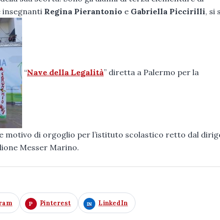
e insegnanti
Regina Pierantonio
e
Gabriella Piccirilli
, si
“
Nave della Legalità
” diretta a Palermo per la
otivo di orgoglio per l’istituto scolastico retto dal diri
glione Messer Marino.
gram
Pinterest
LinkedIn