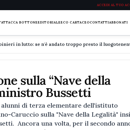
ACCEDI AL TUO A
L'ATTACCA BOTTONE
EDITORIALE
ECO CARTACEO
CONTATTI
ABBONATI
ione sulla “Nave della
ministro Bussetti
nni di terza elementare dell'istituto
o-Caruccio sulla "Nave della Legalità" in
setti. Ancora una volta, per il secondo ann