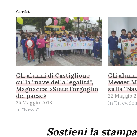
Correlati
Gli alunni di Castiglione
Gli alunn
sulla “nave della legalità”,
Messer M
Magnacca: «Siete l’orgoglio
sulla “Na
del paese»
22 Maggio 2
25 Maggio 2018
In "In evide
In "News"
Sostieni la stampa