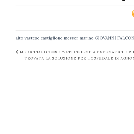
alto vastese
castiglione messer marino
GIOVANNI FALCO
Navigazione
MEDICINALI CONSERVATI INSIEME A PNEUMATICI E RI
TROVATA LA SOLUZIONE PER L’OSPEDALE DI AGNON
post