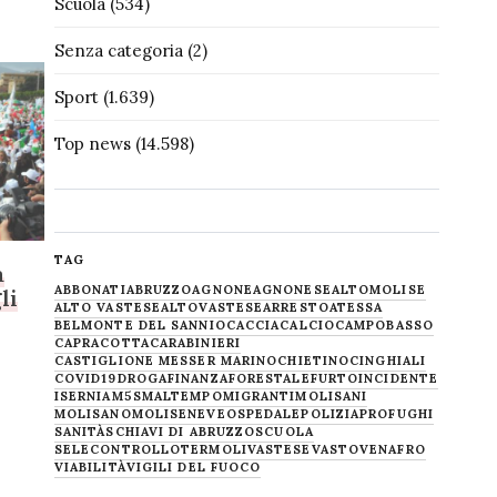
Scuola
(534)
Senza categoria
(2)
Sport
(1.639)
Top news
(14.598)
TAG
a
ABBONATI
ABRUZZO
AGNONE
AGNONESE
ALTOMOLISE
li
ALTO VASTESE
ALTOVASTESE
ARRESTO
ATESSA
BELMONTE DEL SANNIO
CACCIA
CALCIO
CAMPOBASSO
CAPRACOTTA
CARABINIERI
CASTIGLIONE MESSER MARINO
CHIETINO
CINGHIALI
COVID19
DROGA
FINANZA
FORESTALE
FURTO
INCIDENTE
ISERNIA
M5S
MALTEMPO
MIGRANTI
MOLISANI
MOLISANO
MOLISE
NEVE
OSPEDALE
POLIZIA
PROFUGHI
SANITÀ
SCHIAVI DI ABRUZZO
SCUOLA
SELECONTROLLO
TERMOLI
VASTESE
VASTO
VENAFRO
VIABILITÀ
VIGILI DEL FUOCO