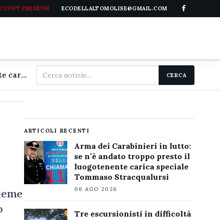
CCOUNT PREMIUM
ECODELLALTOMOLISE@GMAIL.COM
Cerca
Arma dei Carabinieri in lutto: se n'è andato troppo presto il luogotenente carica speciale Tommaso Stracqualursi
CERCA
nel
sito
ARTICOLI RECENTI
Arma dei Carabinieri in lutto:
se n’è andato troppo presto il
luogotenente carica speciale
Tommaso Stracqualursi
06 AGO 2026
sieme
o
Tre escursionisti in difficoltà