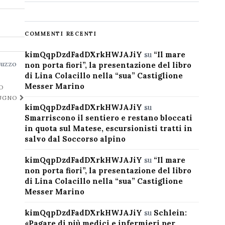
COMMENTI RECENTI
kimQqpDzdFadDXrkHWJAJiY
su
“Il mare
ruzzo
non porta fiori”, la presentazione del libro
di Lina Colacillo nella “sua” Castiglione
Messer Marino
O
IUGNO
kimQqpDzdFadDXrkHWJAJiY
su
Smarriscono il sentiero e restano bloccati
in quota sul Matese, escursionisti tratti in
salvo dal Soccorso alpino
kimQqpDzdFadDXrkHWJAJiY
su
“Il mare
non porta fiori”, la presentazione del libro
di Lina Colacillo nella “sua” Castiglione
Messer Marino
kimQqpDzdFadDXrkHWJAJiY
su
Schlein:
«Pagare di più medici e infermieri per