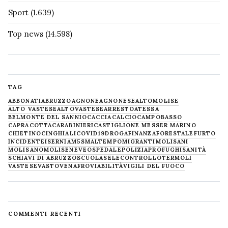
Sport
(1.639)
Top news
(14.598)
TAG
ABBONATI
ABRUZZO
AGNONE
AGNONESE
ALTOMOLISE
ALTO VASTESE
ALTOVASTESE
ARRESTO
ATESSA
BELMONTE DEL SANNIO
CACCIA
CALCIO
CAMPOBASSO
CAPRACOTTA
CARABINIERI
CASTIGLIONE MESSER MARINO
CHIETINO
CINGHIALI
COVID19
DROGA
FINANZA
FORESTALE
FURTO
INCIDENTE
ISERNIA
M5S
MALTEMPO
MIGRANTI
MOLISANI
MOLISANO
MOLISE
NEVE
OSPEDALE
POLIZIA
PROFUGHI
SANITÀ
SCHIAVI DI ABRUZZO
SCUOLA
SELECONTROLLO
TERMOLI
VASTESE
VASTO
VENAFRO
VIABILITÀ
VIGILI DEL FUOCO
COMMENTI RECENTI