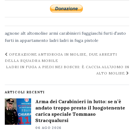
agnone
alt
altomolise
armi
carabinieri
fuggiaschi
furti d'auto
furti in appartamento
ladri
ladri in fuga
pistole
Navigazione
OPERAZIONE ANTIDROGA IN MOLISE, DUE ARRESTI
post
DELLA SQUADRA MOBILE
LADRI IN FUGA A PIEDI NEI BOSCHI: È CACCIA ALL’UOMO IN
ALTO MOLISE
ARTICOLI RECENTI
Arma dei Carabinieri in lutto: se n’è
andato troppo presto il luogotenente
carica speciale Tommaso
Stracqualursi
06 AGO 2026