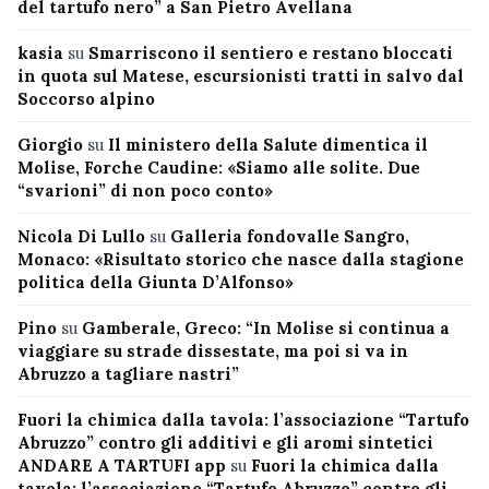
del tartufo nero” a San Pietro Avellana
kasia
su
Smarriscono il sentiero e restano bloccati
in quota sul Matese, escursionisti tratti in salvo dal
Soccorso alpino
Giorgio
su
Il ministero della Salute dimentica il
Molise, Forche Caudine: «Siamo alle solite. Due
“svarioni” di non poco conto»
Nicola Di Lullo
su
Galleria fondovalle Sangro,
Monaco: «Risultato storico che nasce dalla stagione
politica della Giunta D’Alfonso»
Pino
su
Gamberale, Greco: “In Molise si continua a
viaggiare su strade dissestate, ma poi si va in
Abruzzo a tagliare nastri”
Fuori la chimica dalla tavola: l’associazione “Tartufo
Abruzzo” contro gli additivi e gli aromi sintetici
ANDARE A TARTUFI app
su
Fuori la chimica dalla
tavola: l’associazione “Tartufo Abruzzo” contro gli