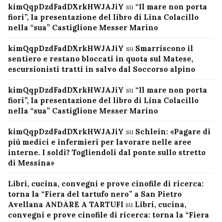
kimQqpDzdFadDXrkHWJAJiY
su
“Il mare non porta
fiori”, la presentazione del libro di Lina Colacillo
nella “sua” Castiglione Messer Marino
kimQqpDzdFadDXrkHWJAJiY
su
Smarriscono il
sentiero e restano bloccati in quota sul Matese,
escursionisti tratti in salvo dal Soccorso alpino
kimQqpDzdFadDXrkHWJAJiY
su
“Il mare non porta
fiori”, la presentazione del libro di Lina Colacillo
nella “sua” Castiglione Messer Marino
kimQqpDzdFadDXrkHWJAJiY
su
Schlein: «Pagare di
più medici e infermieri per lavorare nelle aree
interne. I soldi? Togliendoli dal ponte sullo stretto
di Messina»
Libri, cucina, convegni e prove cinofile di ricerca:
torna la “Fiera del tartufo nero” a San Pietro
Avellana ANDARE A TARTUFI
su
Libri, cucina,
convegni e prove cinofile di ricerca: torna la “Fiera