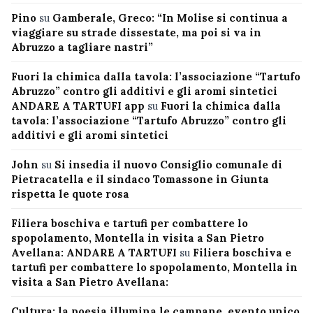
Pino
su
Gamberale, Greco: “In Molise si continua a
viaggiare su strade dissestate, ma poi si va in
Abruzzo a tagliare nastri”
Fuori la chimica dalla tavola: l’associazione “Tartufo
Abruzzo” contro gli additivi e gli aromi sintetici
ANDARE A TARTUFI app
su
Fuori la chimica dalla
tavola: l’associazione “Tartufo Abruzzo” contro gli
additivi e gli aromi sintetici
John
su
Si insedia il nuovo Consiglio comunale di
Pietracatella e il sindaco Tomassone in Giunta
rispetta le quote rosa
Filiera boschiva e tartufi per combattere lo
spopolamento, Montella in visita a San Pietro
Avellana: ANDARE A TARTUFI
su
Filiera boschiva e
tartufi per combattere lo spopolamento, Montella in
visita a San Pietro Avellana:
Cultura: la poesia illumina le campane, evento unico