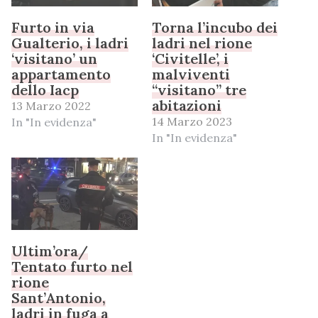
Furto in via
Torna l’incubo dei
Gualterio, i ladri
ladri nel rione
‘visitano’ un
‘Civitelle’, i
appartamento
malviventi
dello Iacp
“visitano” tre
abitazioni
13 Marzo 2022
14 Marzo 2023
In "In evidenza"
In "In evidenza"
Ultim’ora/
Tentato furto nel
rione
Sant’Antonio,
ladri in fuga a