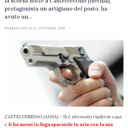
la scorsa notte a Castelverrino (Isernia),
protagonista un artigiano del posto, ha
avuto un…
PUBBLICATO IL
27 OTTOBRE 2015
CASTELVERRINO (ANSA) – Si è ritrovato i ladri in casa
e
li ha messi in fuga sparando in aria con la sua