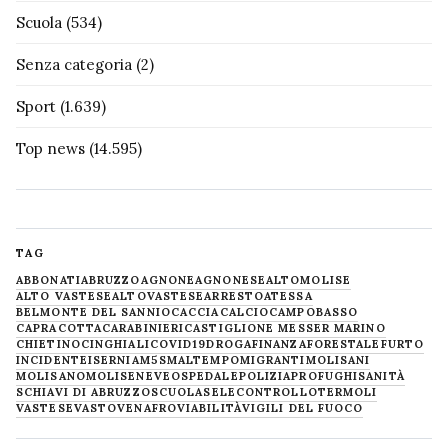
Scuola
(534)
Senza categoria
(2)
Sport
(1.639)
Top news
(14.595)
TAG
ABBONATI
ABRUZZO
AGNONE
AGNONESE
ALTOMOLISE
ALTO VASTESE
ALTOVASTESE
ARRESTO
ATESSA
BELMONTE DEL SANNIO
CACCIA
CALCIO
CAMPOBASSO
CAPRACOTTA
CARABINIERI
CASTIGLIONE MESSER MARINO
CHIETINO
CINGHIALI
COVID19
DROGA
FINANZA
FORESTALE
FURTO
INCIDENTE
ISERNIA
M5S
MALTEMPO
MIGRANTI
MOLISANI
MOLISANO
MOLISE
NEVE
OSPEDALE
POLIZIA
PROFUGHI
SANITÀ
SCHIAVI DI ABRUZZO
SCUOLA
SELECONTROLLO
TERMOLI
VASTESE
VASTO
VENAFRO
VIABILITÀ
VIGILI DEL FUOCO