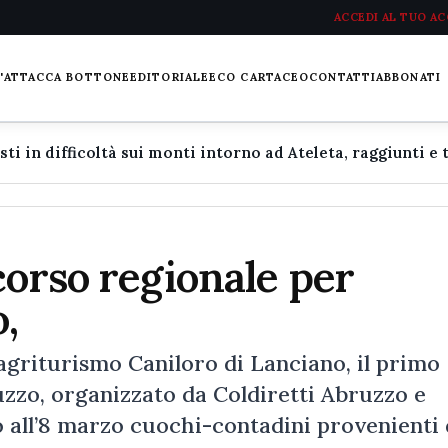
ACCEDI AL TUO A
L'ATTACCA BOTTONE
EDITORIALE
ECO CARTACEO
CONTATTI
ABBONATI
corso regionale per
,
’agriturismo Caniloro di Lanciano, il primo
uzzo, organizzato da Coldiretti Abruzzo e
 all’8 marzo cuochi-contadini provenienti 