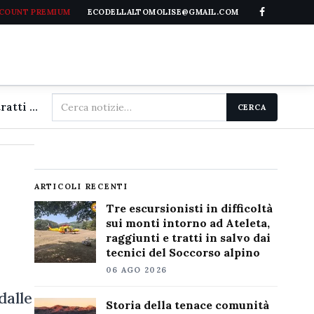
CCOUNT PREMIUM
ECODELLALTOMOLISE@GMAIL.COM
Cerca
Tre escursionisti in difficoltà sui monti intorno ad Ateleta, raggiunti e tratti in salvo dai tecnici del Soccorso alpino
CERCA
nel
sito
ARTICOLI RECENTI
Tre escursionisti in difficoltà
sui monti intorno ad Ateleta,
raggiunti e tratti in salvo dai
tecnici del Soccorso alpino
06 AGO 2026
dalle
Storia della tenace comunità