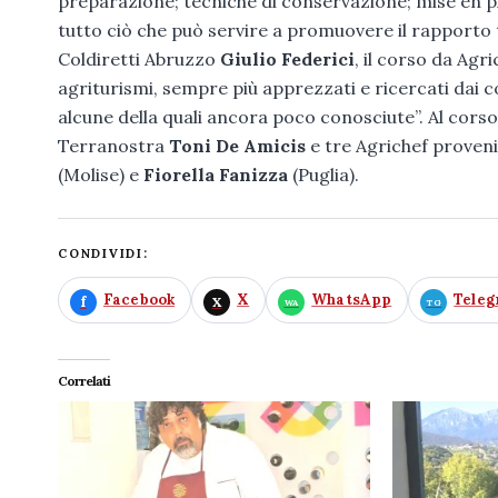
preparazione; tecniche di conservazione; mise en
tutto ciò che può servire a promuovere il rapporto tr
Coldiretti Abruzzo
Giulio Federici
, il corso da Agr
agriturismi, sempre più apprezzati e ricercati dai co
alcune della quali ancora poco conosciute”. Al corso
Terranostra
Toni De Amicis
e tre Agrichef proveni
(Molise) e
Fiorella Fanizza
(Puglia).
CONDIVIDI:
Facebook
X
WhatsApp
Tele
Correlati