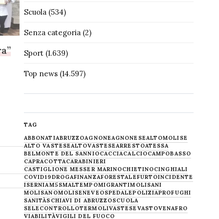
Scuola
(534)
Senza categoria
(2)
ra”
Sport
(1.639)
Top news
(14.597)
TAG
ABBONATI
ABRUZZO
AGNONE
AGNONESE
ALTOMOLISE
ALTO VASTESE
ALTOVASTESE
ARRESTO
ATESSA
BELMONTE DEL SANNIO
CACCIA
CALCIO
CAMPOBASSO
CAPRACOTTA
CARABINIERI
CASTIGLIONE MESSER MARINO
CHIETINO
CINGHIALI
COVID19
DROGA
FINANZA
FORESTALE
FURTO
INCIDENTE
ISERNIA
M5S
MALTEMPO
MIGRANTI
MOLISANI
MOLISANO
MOLISE
NEVE
OSPEDALE
POLIZIA
PROFUGHI
SANITÀ
SCHIAVI DI ABRUZZO
SCUOLA
SELECONTROLLO
TERMOLI
VASTESE
VASTO
VENAFRO
VIABILITÀ
VIGILI DEL FUOCO