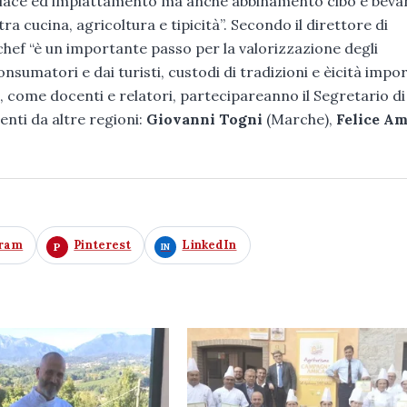
 place ed impiattamento ma anche abbinamento cibo e beva
a cucina, agricoltura e tipicità”. Secondo il direttore di
ichef “è un importante passo per la valorizzazione degli
nsumatori e dai turisti, custodi di tradizioni e èicità impor
, come docenti e relatori, partecipareanno il Segretario di
enti da altre regioni:
Giovanni Togni
(Marche),
Felice A
gram
Pinterest
LinkedIn