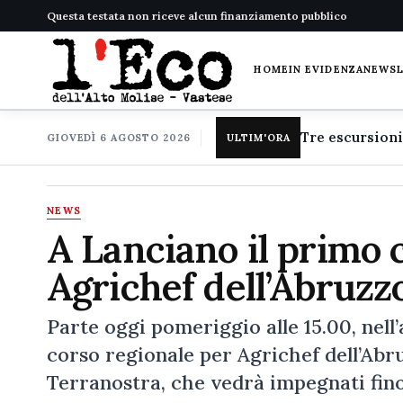
Questa testata non riceve alcun finanziamento pubblico
HOME
IN EVIDENZA
NEWS
GIOVEDÌ 6 AGOSTO 2026
ULTIM'ORA
NEWS
A Lanciano il primo 
Agrichef dell’Abruzzo
Parte oggi pomeriggio alle 15.00, nell
corso regionale per Agrichef dell’Abr
Terranostra, che vedrà impegnati fino