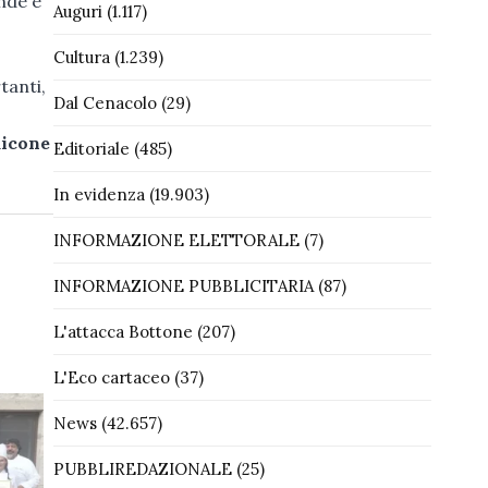
nde e
Auguri
(1.117)
Cultura
(1.239)
tanti,
Dal Cenacolo
(29)
micone
Editoriale
(485)
In evidenza
(19.903)
INFORMAZIONE ELETTORALE
(7)
INFORMAZIONE PUBBLICITARIA
(87)
L'attacca Bottone
(207)
L'Eco cartaceo
(37)
News
(42.657)
PUBBLIREDAZIONALE
(25)