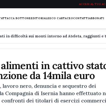
ACCEDI AL TUO A
L'ATTACCA BOTTONE
EDITORIALE
ECO CARTACEO
CONTATTI
ABBONATI
alimenti in cattivo stat
nzione da 14mila euro
, lavoro nero, denuncia e sequestro dei
lla Compagnia di Isernia hanno effettuato n
i confronti dei titolari di esercizi commerci