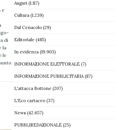
Auguri
(1.117)
 e
Cultura
(1.239)
à
Dal Cenacolo
(29)
igo-
Editoriale
(485)
a di
 la
In evidenza
(19.903)
 le
sunto.
INFORMAZIONE ELETTORALE
(7)
INFORMAZIONE PUBBLICITARIA
(87)
L'attacca Bottone
(207)
L'Eco cartaceo
(37)
News
(42.657)
PUBBLIREDAZIONALE
(25)