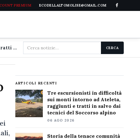
CCOUNT PREMIUM
ECODELLALTOMOLISE@GMAIL.COM
Cerca
Tre escursionisti in difficoltà sui monti intorno ad Ateleta, raggiunti e tratti in salvo dai tecnici del Soccorso alpino
CERCA
nel
sito
o
ARTICOLI RECENTI
Tre escursionisti in difficoltà
sui monti intorno ad Ateleta,
raggiunti e tratti in salvo dai
tecnici del Soccorso alpino
06 AGO 2026
ei
ali,
Storia della tenace comunità