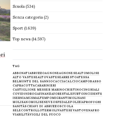
Scuola
(534)
Senza categoria
(2)
Sport
(1.639)
Top news
(14.597)
ori
TAG
ABBONATI
ABRUZZO
AGNONE
AGNONESE
ALTOMOLISE
ALTO VASTESE
ALTOVASTESE
ARRESTO
ATESSA
BELMONTE DEL SANNIO
CACCIA
CALCIO
CAMPOBASSO
CAPRACOTTA
CARABINIERI
CASTIGLIONE MESSER MARINO
CHIETINO
CINGHIALI
COVID19
DROGA
FINANZA
FORESTALE
FURTO
INCIDENTE
ISERNIA
M5S
MALTEMPO
MIGRANTI
MOLISANI
MOLISANO
MOLISE
NEVE
OSPEDALE
POLIZIA
PROFUGHI
SANITÀ
SCHIAVI DI ABRUZZO
SCUOLA
SELECONTROLLO
TERMOLI
VASTESE
VASTO
VENAFRO
VIABILITÀ
VIGILI DEL FUOCO