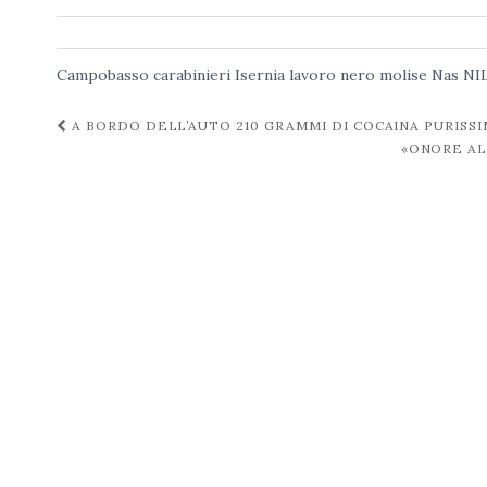
Campobasso
carabinieri
Isernia
lavoro nero
molise
Nas
NI
Navigazione
A BORDO DELL’AUTO 210 GRAMMI DI COCAINA PURISS
«ONORE AL
post