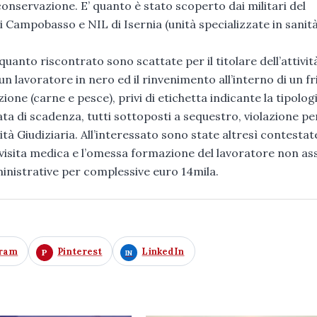
 conservazione. E’ quanto è stato scoperto dai militari del
i Campobasso e NIL di Isernia (unità specializzate in sanità
quanto riscontrato sono scattate per il titolare dell’attivit
 lavoratore in nero ed il rinvenimento all’interno di un fr
one (carne e pesce), privi di etichetta indicante la tipologi
ta di scadenza, tutti sottoposti a sequestro, violazione per
ità Giudiziaria. All’interessato sono state altresì contestate
 visita medica e l’omessa formazione del lavoratore non as
nistrative per complessive euro 14mila.
gram
Pinterest
LinkedIn