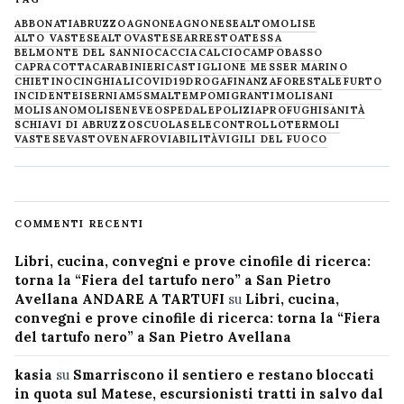
ABBONATI
ABRUZZO
AGNONE
AGNONESE
ALTOMOLISE
ALTO VASTESE
ALTOVASTESE
ARRESTO
ATESSA
BELMONTE DEL SANNIO
CACCIA
CALCIO
CAMPOBASSO
CAPRACOTTA
CARABINIERI
CASTIGLIONE MESSER MARINO
CHIETINO
CINGHIALI
COVID19
DROGA
FINANZA
FORESTALE
FURTO
INCIDENTE
ISERNIA
M5S
MALTEMPO
MIGRANTI
MOLISANI
MOLISANO
MOLISE
NEVE
OSPEDALE
POLIZIA
PROFUGHI
SANITÀ
SCHIAVI DI ABRUZZO
SCUOLA
SELECONTROLLO
TERMOLI
VASTESE
VASTO
VENAFRO
VIABILITÀ
VIGILI DEL FUOCO
COMMENTI RECENTI
Libri, cucina, convegni e prove cinofile di ricerca:
torna la “Fiera del tartufo nero” a San Pietro
Avellana ANDARE A TARTUFI
su
Libri, cucina,
convegni e prove cinofile di ricerca: torna la “Fiera
del tartufo nero” a San Pietro Avellana
kasia
su
Smarriscono il sentiero e restano bloccati
in quota sul Matese, escursionisti tratti in salvo dal