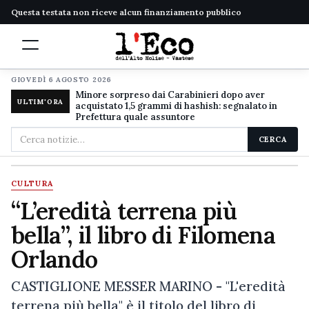
Questa testata non riceve alcun finanziamento pubblico
GIOVEDÌ 6 AGOSTO 2026
Minore sorpreso dai Carabinieri dopo aver
ULTIM'ORA
acquistato 1,5 grammi di hashish: segnalato in
Prefettura quale assuntore
Cerca
CERCA
nel
sito
CULTURA
“L’eredità terrena più
bella”, il libro di Filomena
Orlando
CASTIGLIONE MESSER MARINO - "L'eredità
terrena più bella" è il titolo del libro di