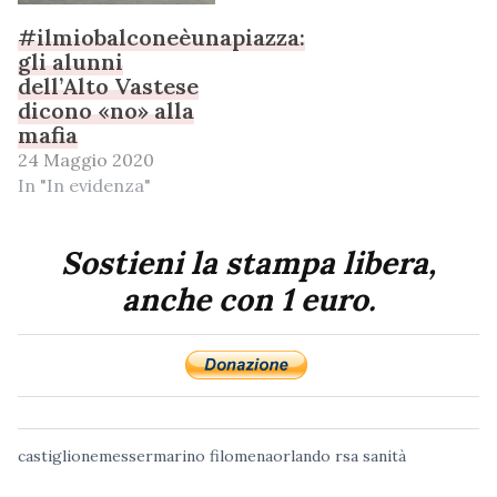
#ilmiobalconeèunapiazza:
gli alunni
dell’Alto Vastese
dicono «no» alla
mafia
24 Maggio 2020
In "In evidenza"
Sostieni la stampa libera,
anche con 1 euro.
castiglionemessermarino
filomenaorlando
rsa
sanità