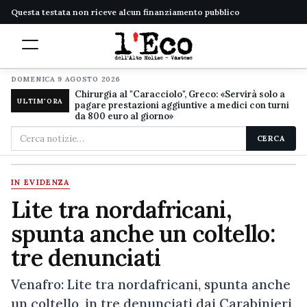
Questa testata non riceve alcun finanziamento pubblico
DOMENICA 9 AGOSTO 2026
Chirurgia al "Caracciolo", Greco: «Servirà solo a
ULTIM'ORA
pagare prestazioni aggiuntive a medici con turni
da 800 euro al giorno»
Cerca
CERCA
nel
sito
IN EVIDENZA
Lite tra nordafricani,
spunta anche un coltello:
tre denunciati
Venafro: Lite tra nordafricani, spunta anche
un coltello, in tre denunciati dai Carabinieri