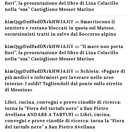
fiori”, la presentazione del libro di Lina Colacillo
nella “sua” Castiglione Messer Marino
kimQqpDzdFadDXrkHWJAJiY
su
Smarriscono il
sentiero e restano bloccati in quota sul Matese,
escursionisti tratti in salvo dal Soccorso alpino
kimQqpDzdFadDXrkHWJAJiY
su
“Il mare non porta
fiori”, la presentazione del libro di Lina Colacillo
nella “sua” Castiglione Messer Marino
kimQqpDzdFadDXrkHWJAJiY
su
Schlein: «Pagare di
più medici e infermieri per lavorare nelle aree
interne. I soldi? Togliendoli dal ponte sullo stretto
di Messina»
Libri, cucina, convegni e prove cinofile di ricerca:
torna la “Fiera del tartufo nero” a San Pietro
Avellana ANDARE A TARTUFI
su
Libri, cucina,
convegni e prove cinofile di ricerca: torna la “Fiera
del tartufo nero” a San Pietro Avellana