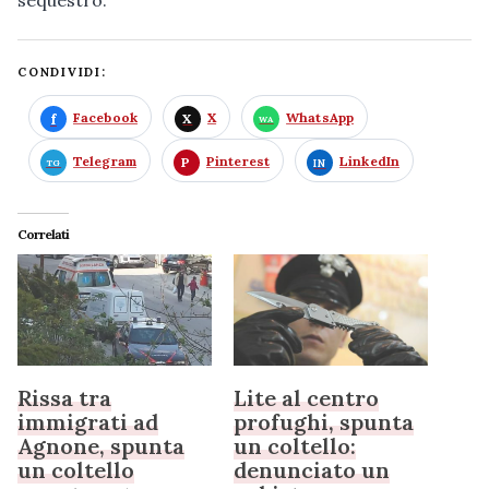
sequestro.
CONDIVIDI:
Facebook
X
WhatsApp
Telegram
Pinterest
LinkedIn
Correlati
Rissa tra
Lite al centro
immigrati ad
profughi, spunta
Agnone, spunta
un coltello:
un coltello
denunciato un