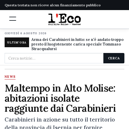
Questa testata non riceve alcun finanziamento pubblico
GIOVEDÌ 6 AGOSTO 2026
Arma dei Carabinieri in lutto: se n'è andato troppo
ULTIM'ORA
presto il luogotenente carica speciale Tommaso
Stracqualursi
Cerca
CERCA
nel
sito
NEWS
Maltempo in Alto Molise:
abitazioni isolate
raggiunte dai Carabinieri
Carabinieri in azione su tutto il territorio
della provincia di Isernia per fornire