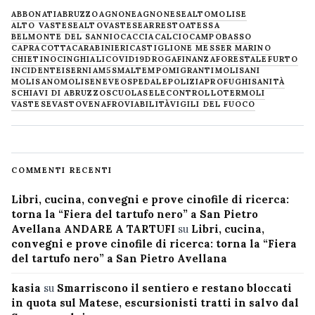
ABBONATI
ABRUZZO
AGNONE
AGNONESE
ALTOMOLISE
ALTO VASTESE
ALTOVASTESE
ARRESTO
ATESSA
BELMONTE DEL SANNIO
CACCIA
CALCIO
CAMPOBASSO
CAPRACOTTA
CARABINIERI
CASTIGLIONE MESSER MARINO
CHIETINO
CINGHIALI
COVID19
DROGA
FINANZA
FORESTALE
FURTO
INCIDENTE
ISERNIA
M5S
MALTEMPO
MIGRANTI
MOLISANI
MOLISANO
MOLISE
NEVE
OSPEDALE
POLIZIA
PROFUGHI
SANITÀ
SCHIAVI DI ABRUZZO
SCUOLA
SELECONTROLLO
TERMOLI
VASTESE
VASTO
VENAFRO
VIABILITÀ
VIGILI DEL FUOCO
COMMENTI RECENTI
Libri, cucina, convegni e prove cinofile di ricerca:
torna la “Fiera del tartufo nero” a San Pietro
Avellana ANDARE A TARTUFI
su
Libri, cucina,
convegni e prove cinofile di ricerca: torna la “Fiera
del tartufo nero” a San Pietro Avellana
kasia
su
Smarriscono il sentiero e restano bloccati
in quota sul Matese, escursionisti tratti in salvo dal