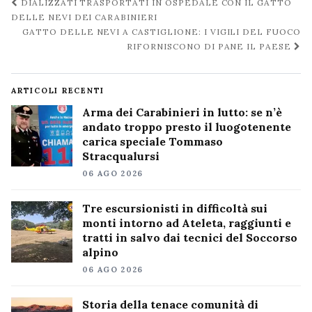
Navigazione
DIALIZZATI TRASPORTATI IN OSPEDALE CON IL GATTO
post
DELLE NEVI DEI CARABINIERI
GATTO DELLE NEVI A CASTIGLIONE: I VIGILI DEL FUOCO
RIFORNISCONO DI PANE IL PAESE
ARTICOLI RECENTI
Arma dei Carabinieri in lutto: se n’è
andato troppo presto il luogotenente
carica speciale Tommaso
Stracqualursi
06 AGO 2026
Tre escursionisti in difficoltà sui
monti intorno ad Ateleta, raggiunti e
tratti in salvo dai tecnici del Soccorso
alpino
06 AGO 2026
Storia della tenace comunità di