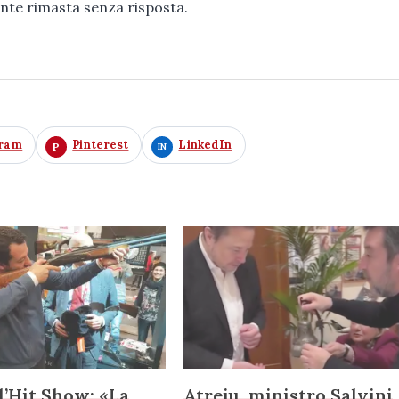
nte rimasta senza risposta.
gram
Pinterest
LinkedIn
ll’Hit Show: «La
Atreju, ministro Salvini