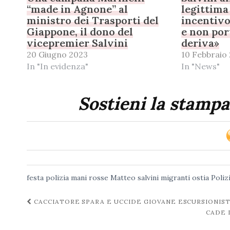
“made in Agnone” al
legittima
ministro dei Trasporti del
incentivo
Giappone, il dono del
e non por
vicepremier Salvini
deriva»
20 Giugno 2023
10 Febbraio
In "In evidenza"
In "News"
Sostieni la stampa
festa polizia
mani rosse
Matteo salvini
migranti
ostia
Poliz
Navigazione
CACCIATORE SPARA E UCCIDE GIOVANE ESCURSIONIST
CADE 
post