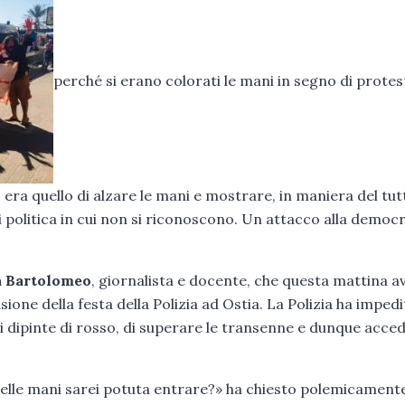
perché si erano colorati le mani in segno di protes
to era quello di alzare le mani e mostrare, in maniera del tut
 di politica in cui non si riconoscono. Un attacco alla democ
a Bartolomeo
, giornalista e docente, che questa mattina a
ione della festa della Polizia ad Ostia. La Polizia ha impedi
ni dipinte di rosso, di superare le transenne e dunque acce
o delle mani sarei potuta entrare?» ha chiesto polemicamente