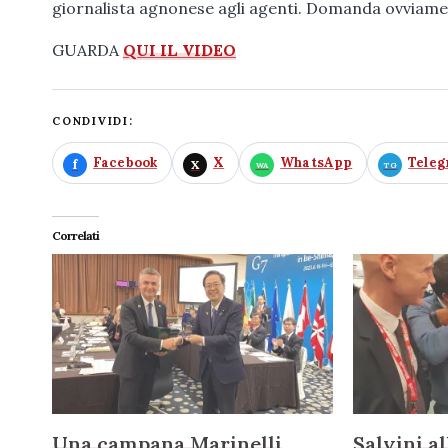
giornalista agnonese agli agenti. Domanda ovviame
GUARDA
QUI IL VIDEO
CONDIVIDI:
Facebook
X
WhatsApp
Tele
Correlati
Una campana Marinelli
Salvini a