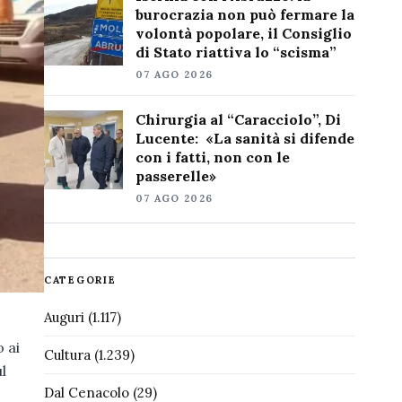
burocrazia non può fermare la
volontà popolare, il Consiglio
di Stato riattiva lo “scisma”
07 AGO 2026
Chirurgia al “Caracciolo”, Di
Lucente: «La sanità si difende
con i fatti, non con le
passerelle»
07 AGO 2026
CATEGORIE
Auguri
(1.117)
 ai
Cultura
(1.239)
l
Dal Cenacolo
(29)