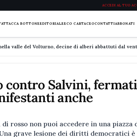
ACCEDI AL TUO A
L'ATTACCA BOTTONE
EDITORIALE
ECO CARTACEO
CONTATTI
ABBONATI
 contro Salvini, fermat
anifestanti anche
ni di rosso non puoi accedere in una piazza
 Una grave lesione dei diritti democratici è