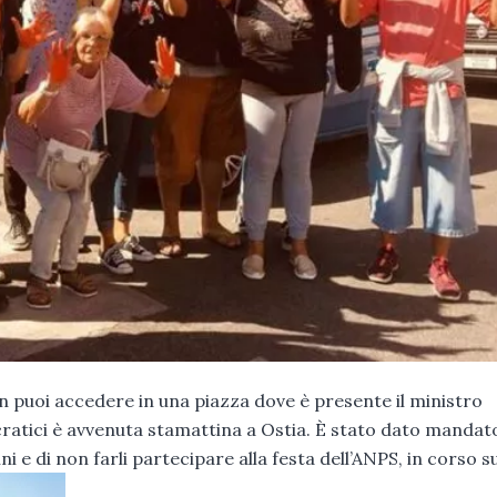
 puoi accedere in una piazza dove è presente il ministro
cratici è avvenuta stamattina a Ostia. È stato dato mandato
ni e di non farli partecipare alla festa dell’ANPS, in corso su