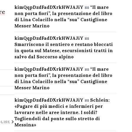
kimQqpDzdFadDXrkHWJAJiY
su
“Il mare
re
non porta fiori”, la presentazione del libro
di Lina Colacillo nella “sua” Castiglione
Messer Marino
kimQqpDzdFadDXrkHWJAJiY
su
Smarriscono il sentiero e restano bloccati
in quota sul Matese, escursionisti tratti in
salvo dal Soccorso alpino
kimQqpDzdFadDXrkHWJAJiY
su
“Il mare
non porta fiori”, la presentazione del libro
di Lina Colacillo nella “sua” Castiglione
Messer Marino
kimQqpDzdFadDXrkHWJAJiY
su
Schlein:
«Pagare di più medici e infermieri per
lavorare nelle aree interne. I soldi?
Togliendoli dal ponte sullo stretto di
OLISE
Messina»