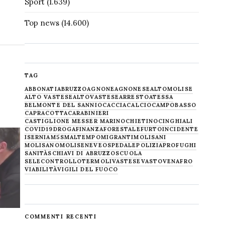
Sport
(1.639)
Top news
(14.600)
TAG
ABBONATI
ABRUZZO
AGNONE
AGNONESE
ALTOMOLISE
ALTO VASTESE
ALTOVASTESE
ARRESTO
ATESSA
BELMONTE DEL SANNIO
CACCIA
CALCIO
CAMPOBASSO
CAPRACOTTA
CARABINIERI
CASTIGLIONE MESSER MARINO
CHIETINO
CINGHIALI
COVID19
DROGA
FINANZA
FORESTALE
FURTO
INCIDENTE
ISERNIA
M5S
MALTEMPO
MIGRANTI
MOLISANI
MOLISANO
MOLISE
NEVE
OSPEDALE
POLIZIA
PROFUGHI
SANITÀ
SCHIAVI DI ABRUZZO
SCUOLA
SELECONTROLLO
TERMOLI
VASTESE
VASTO
VENAFRO
VIABILITÀ
VIGILI DEL FUOCO
COMMENTI RECENTI