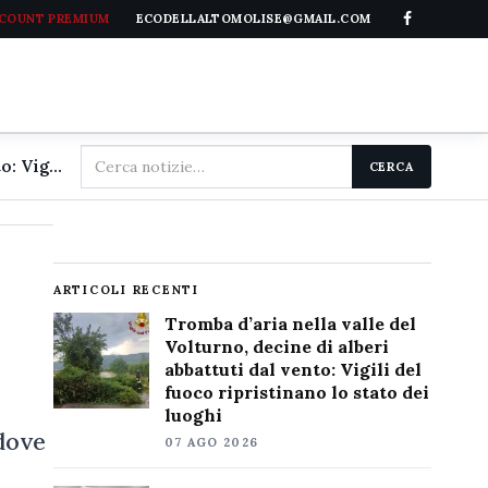
CCOUNT PREMIUM
ECODELLALTOMOLISE@GMAIL.COM
Cerca
Tromba d'aria nella valle del Volturno, decine di alberi abbattuti dal vento: Vigili del fuoco ripristinano lo stato dei luoghi
CERCA
nel
sito
i
ARTICOLI RECENTI
Tromba d’aria nella valle del
Volturno, decine di alberi
abbattuti dal vento: Vigili del
fuoco ripristinano lo stato dei
luoghi
 dove
07 AGO 2026