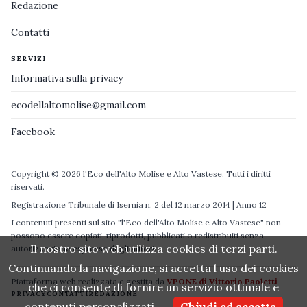
Redazione
Contatti
SERVIZI
Informativa sulla privacy
ecodellaltomolise@gmail.com
Facebook
Copyright © 2026 l'Eco dell'Alto Molise e Alto Vastese. Tutti i diritti
riservati.
Registrazione Tribunale di Isernia n. 2 del 12 marzo 2014 | Anno 12
I contenuti presenti sul sito "l'Eco dell'Alto Molise e Alto Vastese" non
possono essere copiati, riprodotti, pubblicati o redistribuiti senza
Il nostro sito web utilizza cookies di terzi parti.
autorizzazione espressa degli autori.
Continuando la navigazione, si accetta l uso dei cookies
Piattaforma web realizzata e gestita da
VPONE di Vittorio Paoletti
che ci consente di fornire un servizio ottimale e
PRIVACY
CONTATTI
REDAZIONE
contenuti personalizzati.
Chiudi ed accetta