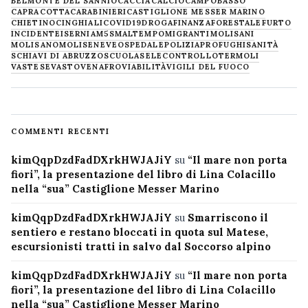
BELMONTE DEL SANNIO
CACCIA
CALCIO
CAMPOBASSO
CAPRACOTTA
CARABINIERI
CASTIGLIONE MESSER MARINO
CHIETINO
CINGHIALI
COVID19
DROGA
FINANZA
FORESTALE
FURTO
INCIDENTE
ISERNIA
M5S
MALTEMPO
MIGRANTI
MOLISANI
MOLISANO
MOLISE
NEVE
OSPEDALE
POLIZIA
PROFUGHI
SANITÀ
SCHIAVI DI ABRUZZO
SCUOLA
SELECONTROLLO
TERMOLI
VASTESE
VASTO
VENAFRO
VIABILITÀ
VIGILI DEL FUOCO
COMMENTI RECENTI
kimQqpDzdFadDXrkHWJAJiY
su
“Il mare non porta
fiori”, la presentazione del libro di Lina Colacillo
nella “sua” Castiglione Messer Marino
kimQqpDzdFadDXrkHWJAJiY
su
Smarriscono il
sentiero e restano bloccati in quota sul Matese,
escursionisti tratti in salvo dal Soccorso alpino
kimQqpDzdFadDXrkHWJAJiY
su
“Il mare non porta
fiori”, la presentazione del libro di Lina Colacillo
nella “sua” Castiglione Messer Marino