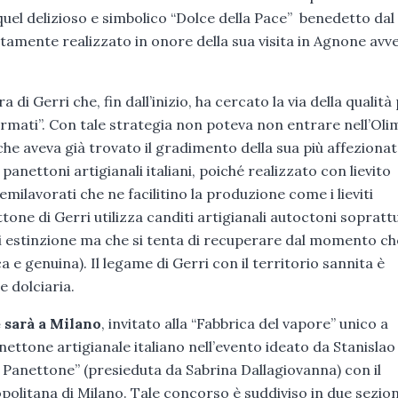
i quel delizioso e simbolico “Dolce della Pace” benedetto da
itamente realizzato in onore della sua visita in Agnone avv
a di Gerri che, fin dall’inizio, ha cercato la via della qualità
 “firmati”. Con tale strategia non poteva non entrare nell’Ol
(che aveva già trovato il gradimento della sua più affezionat
 panettoni artigianali italiani, poiché realizzato con lievito
emilavorati che ne facilitino la produzione come i lieviti
ettone di Gerri utilizza canditi artigianali autoctoni sopratt
a di estinzione ma che si tenta di recuperare dal momento ch
ca e genuina). Il legame di Gerri con il territorio sannita è
 dolciaria.
 sarà a Milano
, invitato alla “Fabbrica del vapore” unico a
ettone artigianale italiano nell’evento ideato da Stanislao
 Panettone” (presieduta da Sabrina Dallagiovanna) con il
olitana di Milano. Tale concorso è suddiviso in due sezioni