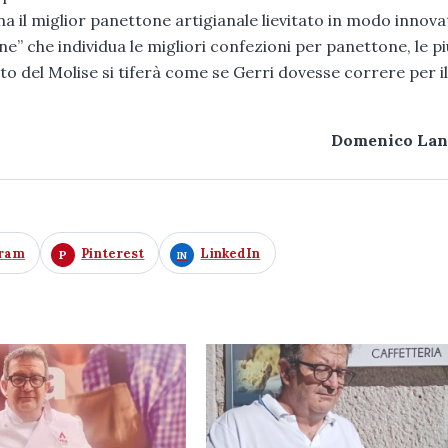
a il miglior panettone artigianale lievitato in modo innova
ne” che individua le migliori confezioni per panettone, le p
esto del Molise si tiferà come se Gerri dovesse correre per i
Domenico Lan
gram
Pinterest
LinkedIn