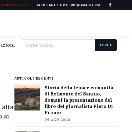
CCOUNT PREMIUM
ECODELLALTOMOLISE@GMAIL.COM
Cerca
Storia della tenace comunità di Belmonte del Sannio, domani la presentazione del libro del giornalista Piero Di Primio
CERCA
nel
sito
ARTICOLI RECENTI
Storia della tenace comunità
di Belmonte del Sannio,
domani la presentazione del
 alta
libro del giornalista Piero Di
Primio
o si
06 AGO 2026