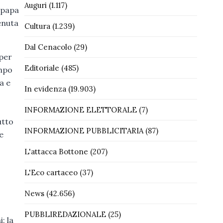
Auguri
(1.117)
l papa
enuta
Cultura
(1.239)
Dal Cenacolo
(29)
 per
Editoriale
(485)
impo
a e
In evidenza
(19.903)
INFORMAZIONE ELETTORALE
(7)
utto
INFORMAZIONE PUBBLICITARIA
(87)
e
L'attacca Bottone
(207)
L'Eco cartaceo
(37)
News
(42.656)
PUBBLIREDAZIONALE
(25)
: la