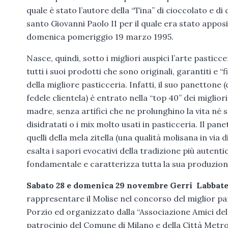
quale è stato l’autore della “Tina” di cioccolato e d
santo Giovanni Paolo II per il quale era stato appos
domenica pomeriggio 19 marzo 1995.
Nasce, quindi, sotto i migliori auspici l’arte pasticcer
tutti i suoi prodotti che sono originali, garantiti e
della migliore pasticceria. Infatti, il suo panettone 
fedele clientela) è entrato nella “top 40” dei migliori
madre, senza artifici che ne prolunghino la vita né s
disidratati o i mix molto usati in pasticceria. Il pan
quelli della mela zitella (una qualità molisana in vi
esalta i sapori evocativi della tradizione più autenti
fondamentale e caratterizza tutta la sua produzione
Sabato 28 e domenica 29 novembre Gerri Labbate
rappresentare il Molise nel concorso del miglior pan
Porzio ed organizzato dalla “Associazione Amici del
patrocinio del Comune di Milano e della Città Metrop