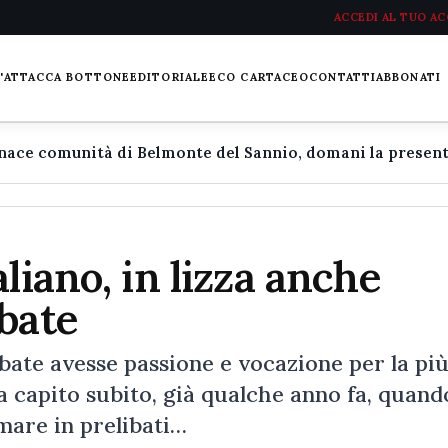
ACCEDI AL TUO A
L'ATTACCA BOTTONE
EDITORIALE
ECO CARTACEO
CONTATTI
ABBONATI
liano, in lizza anche
bate
e avesse passione e vocazione per la più
ra capito subito, già qualche anno fa, quand
mare in prelibati…