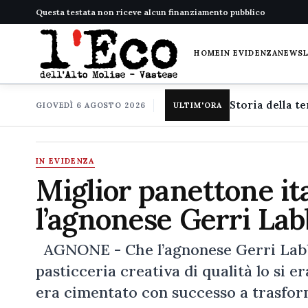
Questa testata non riceve alcun finanziamento pubblico
HOME
IN EVIDENZA
NEWS
GIOVEDÌ 6 AGOSTO 2026
ULTIM'ORA
IN EVIDENZA
Miglior panettone ita
l’agnonese Gerri Lab
AGNONE - Che l’agnonese Gerri Labbat
pasticceria creativa di qualità lo si e
era cimentato con successo a trasfor