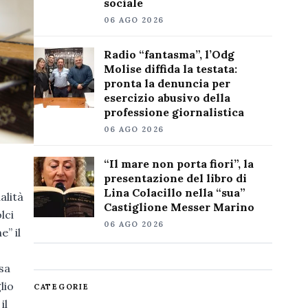
sociale
06 AGO 2026
Radio “fantasma”, l’Odg
Molise diffida la testata:
pronta la denuncia per
esercizio abusivo della
professione giornalistica
06 AGO 2026
“Il mare non porta fiori”, la
presentazione del libro di
Lina Colacillo nella “sua”
alità
Castiglione Messer Marino
lci
06 AGO 2026
e” il
sa
lio
CATEGORIE
il