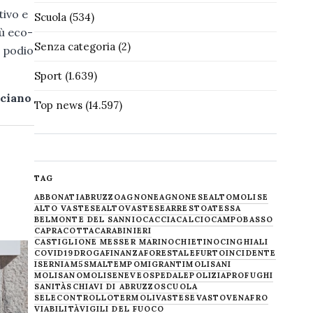
tivo e
Scuola
(534)
iù eco-
Senza categoria
(2)
l podio
Sport
(1.639)
ciano
Top news
(14.597)
TAG
ABBONATI
ABRUZZO
AGNONE
AGNONESE
ALTOMOLISE
ALTO VASTESE
ALTOVASTESE
ARRESTO
ATESSA
BELMONTE DEL SANNIO
CACCIA
CALCIO
CAMPOBASSO
CAPRACOTTA
CARABINIERI
CASTIGLIONE MESSER MARINO
CHIETINO
CINGHIALI
COVID19
DROGA
FINANZA
FORESTALE
FURTO
INCIDENTE
ISERNIA
M5S
MALTEMPO
MIGRANTI
MOLISANI
MOLISANO
MOLISE
NEVE
OSPEDALE
POLIZIA
PROFUGHI
SANITÀ
SCHIAVI DI ABRUZZO
SCUOLA
SELECONTROLLO
TERMOLI
VASTESE
VASTO
VENAFRO
VIABILITÀ
VIGILI DEL FUOCO