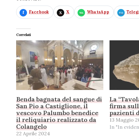
Facebook
X
WhatsApp
Tele
Correlati
Benda bagnata del sangue di
La “Tavol
San Pio a Castiglione, il
firma sull
vescovo Palumbo benedice
pazienti 
il reliquiario realizzato da
13 Maggio 2
Colangelo
In "In evide
22 Aprile 2024