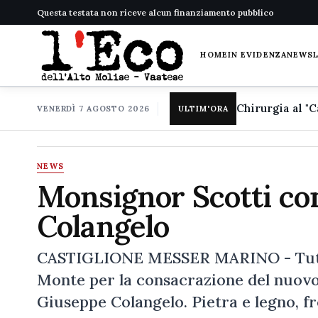
Questa testata non riceve alcun finanziamento pubblico
HOME
IN EVIDENZA
NEWS
VENERDÌ 7 AGOSTO 2026
ULTIM'ORA
NEWS
Monsignor Scotti cons
Colangelo
CASTIGLIONE MESSER MARINO - Tutto
Monte per la consacrazione del nuovo 
Giuseppe Colangelo. Pietra e legno, fr