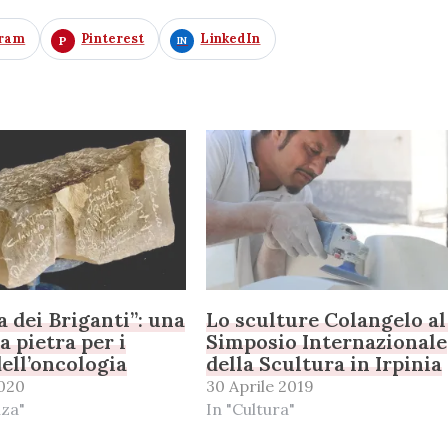
gram
Pinterest
LinkedIn
a dei Briganti”: una
Lo sculture Colangelo al
a pietra per i
Simposio Internazionale
dell’oncologia
della Scultura in Irpinia
020
30 Aprile 2019
nza"
In "Cultura"