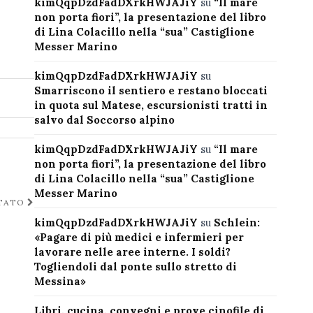
kimQqpDzdFadDXrkHWJAJiY
su
“Il mare
non porta fiori”, la presentazione del libro
di Lina Colacillo nella “sua” Castiglione
Messer Marino
kimQqpDzdFadDXrkHWJAJiY
su
Smarriscono il sentiero e restano bloccati
in quota sul Matese, escursionisti tratti in
salvo dal Soccorso alpino
kimQqpDzdFadDXrkHWJAJiY
su
“Il mare
non porta fiori”, la presentazione del libro
di Lina Colacillo nella “sua” Castiglione
Messer Marino
STATO
kimQqpDzdFadDXrkHWJAJiY
su
Schlein:
«Pagare di più medici e infermieri per
lavorare nelle aree interne. I soldi?
Togliendoli dal ponte sullo stretto di
Messina»
Libri, cucina, convegni e prove cinofile di