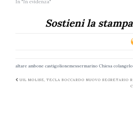
In "In evidenza"
Sostieni la stampa
altare
ambone
castigolionemessermarino
Chiesa
colangelo
Navigazione
UIL MOLISE, TECLA BOCCARDO NUOVO SEGRETARIO 
C
post