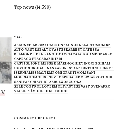
Top news
(14.599)
TAG
ABBONATI
ABRUZZO
AGNONE
AGNONESE
ALTOMOLISE
ALTO VASTESE
ALTOVASTESE
ARRESTO
ATESSA
BELMONTE DEL SANNIO
CACCIA
CALCIO
CAMPOBASSO
CAPRACOTTA
CARABINIERI
CASTIGLIONE MESSER MARINO
CHIETINO
CINGHIALI
COVID19
DROGA
FINANZA
FORESTALE
FURTO
INCIDENTE
ISERNIA
M5S
MALTEMPO
MIGRANTI
MOLISANI
MOLISANO
MOLISE
NEVE
OSPEDALE
POLIZIA
PROFUGHI
SANITÀ
SCHIAVI DI ABRUZZO
SCUOLA
SELECONTROLLO
TERMOLI
VASTESE
VASTO
VENAFRO
 V
VIABILITÀ
VIGILI DEL FUOCO
COMMENTI RECENTI