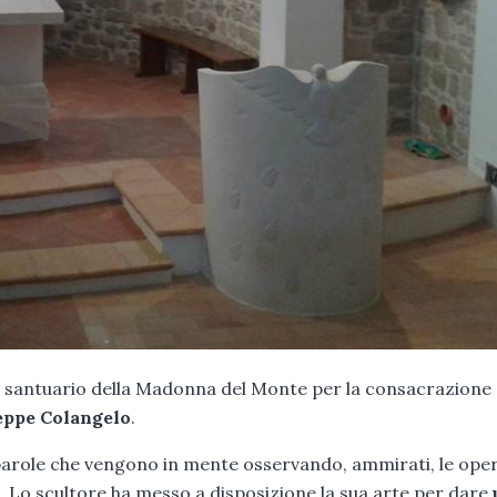
ntuario della Madonna del Monte per la consacrazione 
ppe Colangelo
.
e parole che vengono in mente osservando, ammirati, le ope
. Lo scultore ha messo a disposizione la sua arte per dare