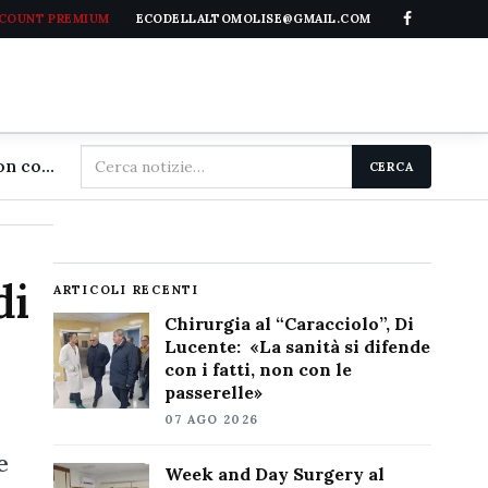
CCOUNT PREMIUM
ECODELLALTOMOLISE@GMAIL.COM
Cerca
Chirurgia al "Caracciolo", Di Lucente: «La sanità si difende con i fatti, non con le passerelle»
CERCA
nel
sito
di
ARTICOLI RECENTI
Chirurgia al “Caracciolo”, Di
Lucente: «La sanità si difende
con i fatti, non con le
passerelle»
07 AGO 2026
e
Week and Day Surgery al