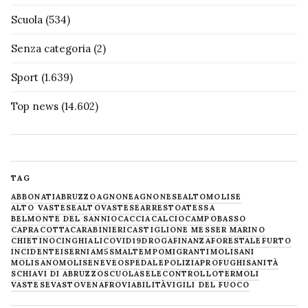
Scuola
(534)
Senza categoria
(2)
Sport
(1.639)
Top news
(14.602)
TAG
ABBONATI
ABRUZZO
AGNONE
AGNONESE
ALTOMOLISE
ALTO VASTESE
ALTOVASTESE
ARRESTO
ATESSA
BELMONTE DEL SANNIO
CACCIA
CALCIO
CAMPOBASSO
CAPRACOTTA
CARABINIERI
CASTIGLIONE MESSER MARINO
CHIETINO
CINGHIALI
COVID19
DROGA
FINANZA
FORESTALE
FURTO
INCIDENTE
ISERNIA
M5S
MALTEMPO
MIGRANTI
MOLISANI
MOLISANO
MOLISE
NEVE
OSPEDALE
POLIZIA
PROFUGHI
SANITÀ
SCHIAVI DI ABRUZZO
SCUOLA
SELECONTROLLO
TERMOLI
VASTESE
VASTO
VENAFRO
VIABILITÀ
VIGILI DEL FUOCO