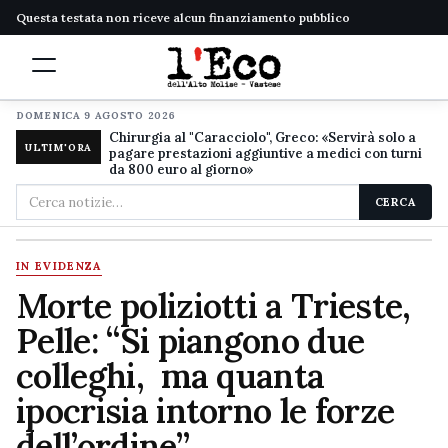
Questa testata non riceve alcun finanziamento pubblico
DOMENICA 9 AGOSTO 2026
Chirurgia al "Caracciolo", Greco: «Servirà solo a
ULTIM'ORA
pagare prestazioni aggiuntive a medici con turni
da 800 euro al giorno»
Cerca
CERCA
nel
sito
IN EVIDENZA
Morte poliziotti a Trieste,
Pelle: “Si piangono due
colleghi, ma quanta
ipocrisia intorno le forze
dell’ordine”