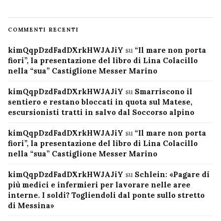
COMMENTI RECENTI
kimQqpDzdFadDXrkHWJAJiY
su
“Il mare non porta
fiori”, la presentazione del libro di Lina Colacillo
nella “sua” Castiglione Messer Marino
kimQqpDzdFadDXrkHWJAJiY
su
Smarriscono il
sentiero e restano bloccati in quota sul Matese,
escursionisti tratti in salvo dal Soccorso alpino
kimQqpDzdFadDXrkHWJAJiY
su
“Il mare non porta
fiori”, la presentazione del libro di Lina Colacillo
nella “sua” Castiglione Messer Marino
kimQqpDzdFadDXrkHWJAJiY
su
Schlein: «Pagare di
più medici e infermieri per lavorare nelle aree
interne. I soldi? Togliendoli dal ponte sullo stretto
di Messina»