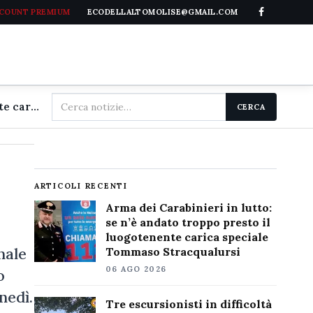
CCOUNT PREMIUM
ECODELLALTOMOLISE@GMAIL.COM
Cerca
Arma dei Carabinieri in lutto: se n'è andato troppo presto il luogotenente carica speciale Tommaso Stracqualursi
CERCA
nel
sito
ARTICOLI RECENTI
Arma dei Carabinieri in lutto:
se n’è andato troppo presto il
luogotenente carica speciale
nale
Tommaso Stracqualursi
06 AGO 2026
o
nedì.
Tre escursionisti in difficoltà