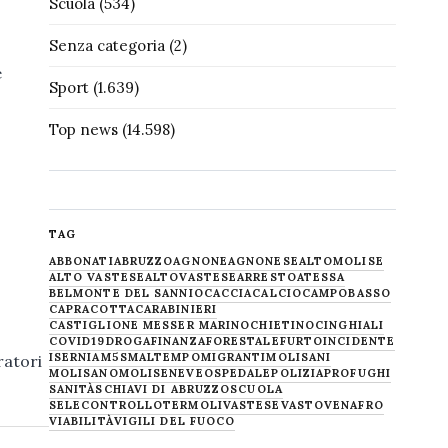
Scuola
(534)
Senza categoria
(2)
e
Sport
(1.639)
Top news
(14.598)
TAG
ABBONATI
ABRUZZO
AGNONE
AGNONESE
ALTOMOLISE
ALTO VASTESE
ALTOVASTESE
ARRESTO
ATESSA
BELMONTE DEL SANNIO
CACCIA
CALCIO
CAMPOBASSO
CAPRACOTTA
CARABINIERI
CASTIGLIONE MESSER MARINO
CHIETINO
CINGHIALI
COVID19
DROGA
FINANZA
FORESTALE
FURTO
INCIDENTE
ISERNIA
M5S
MALTEMPO
MIGRANTI
MOLISANI
ratori
MOLISANO
MOLISE
NEVE
OSPEDALE
POLIZIA
PROFUGHI
SANITÀ
SCHIAVI DI ABRUZZO
SCUOLA
SELECONTROLLO
TERMOLI
VASTESE
VASTO
VENAFRO
VIABILITÀ
VIGILI DEL FUOCO