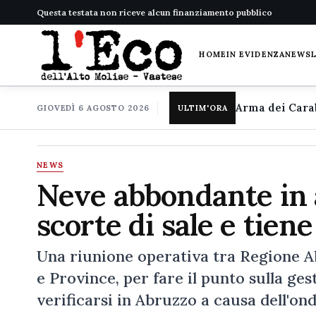
Questa testata non riceve alcun finanziamento pubblico
HOME
IN EVIDENZA
NEWS
GIOVEDÌ 6 AGOSTO 2026
ULTIM'ORA
NEWS
Neve abbondante in a
scorte di sale e tien
Una riunione operativa tra Regione Ab
e Province, per fare il punto sulla g
verificarsi in Abruzzo a causa dell'o