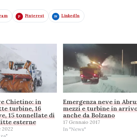
gram
Pinterest
LinkedIn
e Chietino: in
Emergenza neve in Abru
te turbine, 16
mezzi e turbine in arriv
e, 15 tonnellate di
anche da Bolzano
ditte esterne
17 Gennaio 2017
e 2022
In "News"
nza"