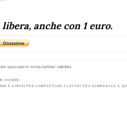
 libera, anche con 1 euro.
cate
spazzaneve
terna
turbine
viabilità
UN 20ENNE
NNI E 4 MESI PER COMPLETARE I LAVORI TRA GAMBERALE E Q