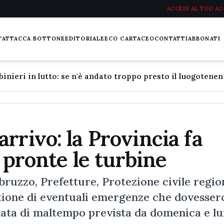
ACCEDI AL TUO A
L'ATTACCA BOTTONE
EDITORIALE
ECO CARTACEO
CONTATTI
ABBONATI
rrivo: la Provincia fa
e pronte le turbine
ruzzo, Prefetture, Protezione civile regio
estione di eventuali emergenze che dovesser
ndata di maltempo prevista da domenica e lu