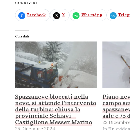
CONDIVIDI:
Facebook
X
WhatsApp
Tele
Correlati
Spazzaneve bloccati nella
Piano nev
neve, si attende l’intervento
campo set
della turbina: chiusa la
spazzanev
provinciale Schiavi –
sale e 75 
Castiglione Messer Marino
22 Dicembr
25 Dicembre 2024
In "In evide