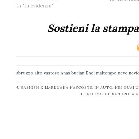
In "In evidenza"
Sostieni la stampa
abruzzo
alto vastese
Anas
burian
Enel
maltempo
neve
nevi
Navigazione
HASHISH E MARIJUANA NASCOSTE IN AUTO, NEI GUAI 
FONDOVALLE SANGRO: 4 A
post