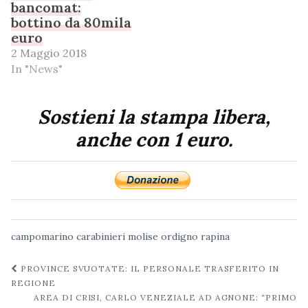
bancomat:
bottino da 80mila
euro
2 Maggio 2018
In "News"
Sostieni la stampa libera,
anche con 1 euro.
campomarino
carabinieri
molise
ordigno
rapina
Navigazione
PROVINCE SVUOTATE: IL PERSONALE TRASFERITO IN
post
REGIONE
AREA DI CRISI, CARLO VENEZIALE AD AGNONE: “PRIMO