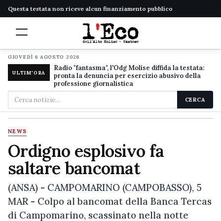
Questa testata non riceve alcun finanziamento pubblico
GIOVEDÌ 6 AGOSTO 2026
Radio "fantasma", l'Odg Molise diffida la testata:
ULTIM'ORA
pronta la denuncia per esercizio abusivo della
professione giornalistica
Cerca
CERCA
nel
sito
NEWS
Ordigno esplosivo fa
saltare bancomat
(ANSA) - CAMPOMARINO (CAMPOBASSO), 5
MAR - Colpo al bancomat della Banca Tercas
di Campomarino, scassinato nella notte