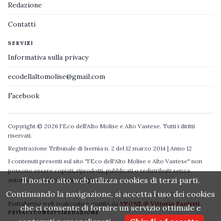
Redazione
Contatti
SERVIZI
Informativa sulla privacy
ecodellaltomolise@gmail.com
Facebook
Copyright © 2026 l'Eco dell'Alto Molise e Alto Vastese. Tutti i diritti
riservati.
Registrazione Tribunale di Isernia n. 2 del 12 marzo 2014 | Anno 12
I contenuti presenti sul sito "l'Eco dell'Alto Molise e Alto Vastese" non
possono essere copiati, riprodotti, pubblicati o redistribuiti senza
Il nostro sito web utilizza cookies di terzi parti.
autorizzazione espressa degli autori.
Continuando la navigazione, si accetta l uso dei cookies
Piattaforma web realizzata e gestita da
VPONE di Vittorio Paoletti
che ci consente di fornire un servizio ottimale e
PRIVACY
CONTATTI
REDAZIONE