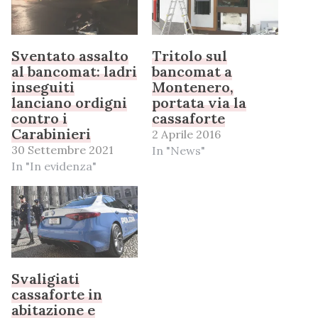
Sventato assalto
Tritolo sul
al bancomat: ladri
bancomat a
inseguiti
Montenero,
lanciano ordigni
portata via la
contro i
cassaforte
Carabinieri
2 Aprile 2016
30 Settembre 2021
In "News"
In "In evidenza"
Svaligiati
cassaforte in
abitazione e