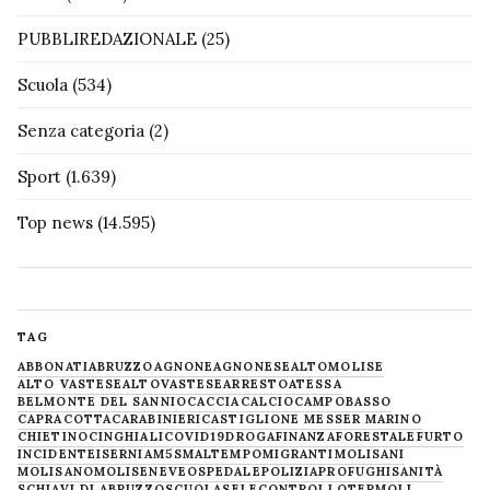
PUBBLIREDAZIONALE
(25)
Scuola
(534)
Senza categoria
(2)
Sport
(1.639)
Top news
(14.595)
TAG
ABBONATI
ABRUZZO
AGNONE
AGNONESE
ALTOMOLISE
ALTO VASTESE
ALTOVASTESE
ARRESTO
ATESSA
BELMONTE DEL SANNIO
CACCIA
CALCIO
CAMPOBASSO
CAPRACOTTA
CARABINIERI
CASTIGLIONE MESSER MARINO
CHIETINO
CINGHIALI
COVID19
DROGA
FINANZA
FORESTALE
FURTO
INCIDENTE
ISERNIA
M5S
MALTEMPO
MIGRANTI
MOLISANI
MOLISANO
MOLISE
NEVE
OSPEDALE
POLIZIA
PROFUGHI
SANITÀ
SCHIAVI DI ABRUZZO
SCUOLA
SELECONTROLLO
TERMOLI