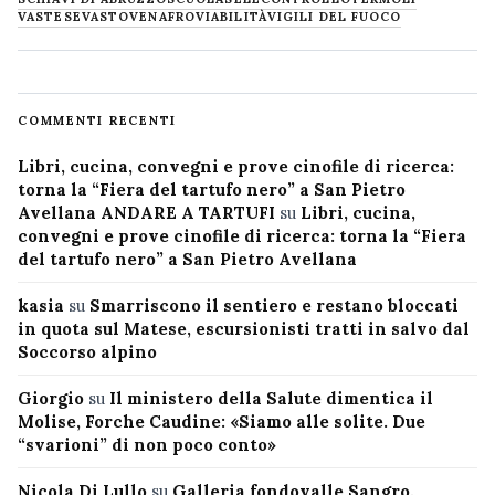
VASTESE
VASTO
VENAFRO
VIABILITÀ
VIGILI DEL FUOCO
COMMENTI RECENTI
Libri, cucina, convegni e prove cinofile di ricerca:
torna la “Fiera del tartufo nero” a San Pietro
Avellana ANDARE A TARTUFI
su
Libri, cucina,
convegni e prove cinofile di ricerca: torna la “Fiera
del tartufo nero” a San Pietro Avellana
kasia
su
Smarriscono il sentiero e restano bloccati
in quota sul Matese, escursionisti tratti in salvo dal
Soccorso alpino
Giorgio
su
Il ministero della Salute dimentica il
Molise, Forche Caudine: «Siamo alle solite. Due
“svarioni” di non poco conto»
Nicola Di Lullo
su
Galleria fondovalle Sangro,