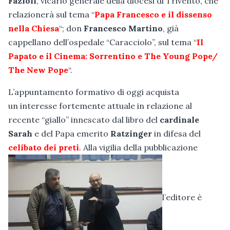
Fazioli
, vicario generale della diocesi di Trivento, che
relazionerà sul tema “
Papa Francesco e il dissenso
nella Chiesa
“; don
Francesco Martino
, già
cappellano dell’ospedale “Caracciolo”, sul tema “
Il
Papato e il Cinema: Sorrentino e The Young Pope/
The New Pope
“.
L’appuntamento formativo di oggi acquista
un interesse fortemente attuale in relazione al
recente “giallo” innescato dal libro del
cardinale
Sarah
e del Papa emerito
Ratzinger
in difesa del
celibato dei preti
. Alla vigilia della pubblicazione
l’editore è