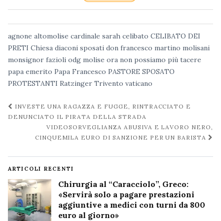
agnone
altomolise
cardinale sarah
celibato
CELIBATO DEI
PRETI
Chiesa
diaconi sposati
don francesco martino
molisani
monsignor fazioli
odg molise
ora non possiamo più tacere
papa emerito
Papa Francesco
PASTORE SPOSATO
PROTESTANTI
Ratzinger
Trivento
vaticano
Navigazione
INVESTE UNA RAGAZZA E FUGGE, RINTRACCIATO E
post
DENUNCIATO IL PIRATA DELLA STRADA
VIDEOSORVEGLIANZA ABUSIVA E LAVORO NERO,
CINQUEMILA EURO DI SANZIONE PER UN BARISTA
ARTICOLI RECENTI
Chirurgia al “Caracciolo”, Greco:
«Servirà solo a pagare prestazioni
aggiuntive a medici con turni da 800
euro al giorno»