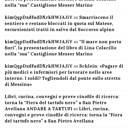
nella “sua” Castiglione Messer Marino
kimQqpDzdFadDXrkHWJAJiY
su
Smarriscono il
sentiero e restano bloccati in quota sul Matese,
escursionisti tratti in salvo dal Soccorso alpino
kimQqpDzdFadDXrkHWJAJiY
su
“Il mare non porta
fiori”, la presentazione del libro di Lina Colacillo
nella “sua” Castiglione Messer Marino
kimQqpDzdFadDXrkHWJAJiY
su
Schlein: «Pagare di
più medici e infermieri per lavorare nelle aree
interne. I soldi? Togliendoli dal ponte sullo stretto
di Messina»
Libri, cucina, convegni e prove cinofile di ricerca:
torna la “Fiera del tartufo nero” a San Pietro
Avellana ANDARE A TARTUFI
su
Libri, cucina,
convegni e prove cinofile di ricerca: torna la “Fiera
del tartufo nero” a San Pietro Avellana