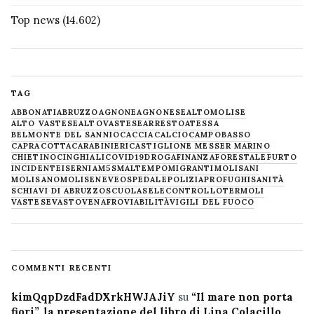
Top news
(14.602)
TAG
ABBONATI
ABRUZZO
AGNONE
AGNONESE
ALTOMOLISE
ALTO VASTESE
ALTOVASTESE
ARRESTO
ATESSA
BELMONTE DEL SANNIO
CACCIA
CALCIO
CAMPOBASSO
CAPRACOTTA
CARABINIERI
CASTIGLIONE MESSER MARINO
CHIETINO
CINGHIALI
COVID19
DROGA
FINANZA
FORESTALE
FURTO
INCIDENTE
ISERNIA
M5S
MALTEMPO
MIGRANTI
MOLISANI
MOLISANO
MOLISE
NEVE
OSPEDALE
POLIZIA
PROFUGHI
SANITÀ
SCHIAVI DI ABRUZZO
SCUOLA
SELECONTROLLO
TERMOLI
VASTESE
VASTO
VENAFRO
VIABILITÀ
VIGILI DEL FUOCO
COMMENTI RECENTI
kimQqpDzdFadDXrkHWJAJiY
su
“Il mare non porta
fiori”, la presentazione del libro di Lina Colacillo