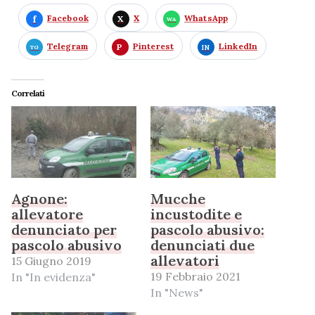
Facebook
X
WhatsApp
Telegram
Pinterest
LinkedIn
Correlati
Agnone:
Mucche
allevatore
incustodite e
denunciato per
pascolo abusivo:
pascolo abusivo
denunciati due
allevatori
15 Giugno 2019
19 Febbraio 2021
In "In evidenza"
In "News"