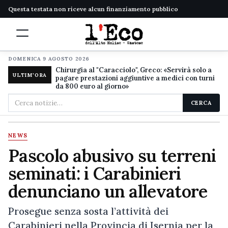
Questa testata non riceve alcun finanziamento pubblico
DOMENICA 9 AGOSTO 2026
Chirurgia al "Caracciolo", Greco: «Servirà solo a
ULTIM'ORA
pagare prestazioni aggiuntive a medici con turni
da 800 euro al giorno»
Cerca
CERCA
nel
sito
NEWS
Pascolo abusivo su terreni
seminati: i Carabinieri
denunciano un allevatore
Prosegue senza sosta l’attività dei
Carabinieri nella Provincia di Isernia per la