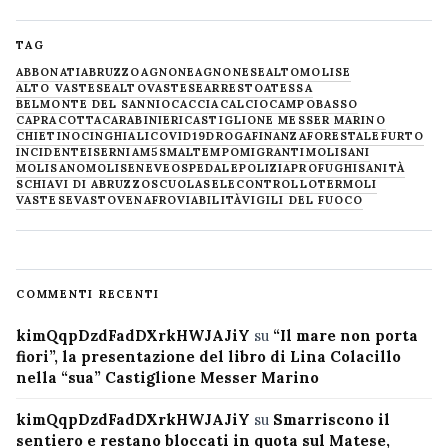
TAG
ABBONATI
ABRUZZO
AGNONE
AGNONESE
ALTOMOLISE
ALTO VASTESE
ALTOVASTESE
ARRESTO
ATESSA
BELMONTE DEL SANNIO
CACCIA
CALCIO
CAMPOBASSO
CAPRACOTTA
CARABINIERI
CASTIGLIONE MESSER MARINO
CHIETINO
CINGHIALI
COVID19
DROGA
FINANZA
FORESTALE
FURTO
INCIDENTE
ISERNIA
M5S
MALTEMPO
MIGRANTI
MOLISANI
MOLISANO
MOLISE
NEVE
OSPEDALE
POLIZIA
PROFUGHI
SANITÀ
SCHIAVI DI ABRUZZO
SCUOLA
SELECONTROLLO
TERMOLI
VASTESE
VASTO
VENAFRO
VIABILITÀ
VIGILI DEL FUOCO
COMMENTI RECENTI
kimQqpDzdFadDXrkHWJAJiY
su
“Il mare non porta
fiori”, la presentazione del libro di Lina Colacillo
nella “sua” Castiglione Messer Marino
kimQqpDzdFadDXrkHWJAJiY
su
Smarriscono il
sentiero e restano bloccati in quota sul Matese,