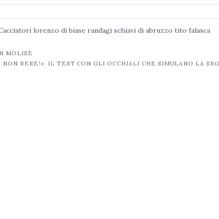
Cacciatori
lorenzo di biase
randagi
schiavi di abruzzo
tito falasca
IN MOLISE
I NON BERE!»: IL TEST CON GLI OCCHIALI CHE SIMULANO LA SB