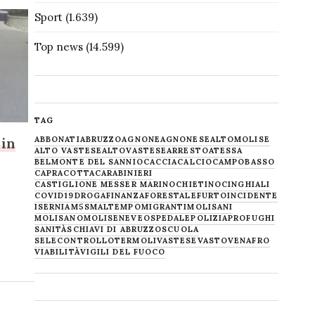
Sport
(1.639)
Top news
(14.599)
TAG
 in
ABBONATI
ABRUZZO
AGNONE
AGNONESE
ALTOMOLISE
ALTO VASTESE
ALTOVASTESE
ARRESTO
ATESSA
BELMONTE DEL SANNIO
CACCIA
CALCIO
CAMPOBASSO
CAPRACOTTA
CARABINIERI
CASTIGLIONE MESSER MARINO
CHIETINO
CINGHIALI
COVID19
DROGA
FINANZA
FORESTALE
FURTO
INCIDENTE
ISERNIA
M5S
MALTEMPO
MIGRANTI
MOLISANI
MOLISANO
MOLISE
NEVE
OSPEDALE
POLIZIA
PROFUGHI
SANITÀ
SCHIAVI DI ABRUZZO
SCUOLA
SELECONTROLLO
TERMOLI
VASTESE
VASTO
VENAFRO
VIABILITÀ
VIGILI DEL FUOCO