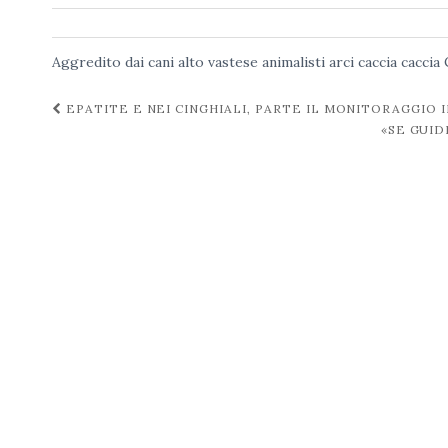
Aggredito dai cani
alto vastese
animalisti
arci caccia
caccia
Navigazione
EPATITE E NEI CINGHIALI, PARTE IL MONITORAGGIO 
«SE GUID
post