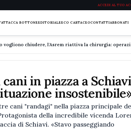
ACCEDI AL TUO A
L'ATTACCA BOTTONE
EDITORIALE
ECO CARTACEO
CONTATTI
ABBONATI
 cani in piazza a Schiavi
ituazione insostenibile
 cani "randagi" nella piazza principale de
Protagonista della incredibile vicenda Lor
Caccia di Schiavi. «Stavo passeggiando