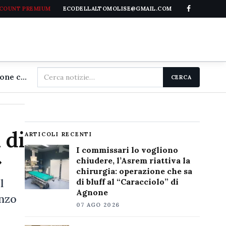
CCOUNT PREMIUM
ECODELLALTOMOLISE@GMAIL.COM
Cerca
I commissari lo vogliono chiudere, l'Asrem riattiva la chirurgia: operazione che sa di bluff al "Caracciolo" di Agnone
CERCA
nel
sito
 di
ARTICOLI RECENTI
I commissari lo vogliono
»
chiudere, l’Asrem riattiva la
chirurgia: operazione che sa
l
di bluff al “Caracciolo” di
Agnone
enzo
07 AGO 2026