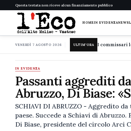
Questa testata non riceve alcun finanziamento pubblico
HOME
IN EVIDENZA
NEWS
VENERDÌ 7 AGOSTO 2026
ULTIM'ORA
IN EVIDENZA
Passanti aggrediti da
Abruzzo, Di Biase: «S
SCHIAVI DI ABRUZZO - Aggredito da tre
paese. Succede a Schiavi di Abruzzo. 
Di Biase, presidente del circolo Arci 