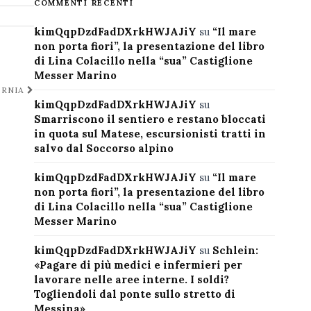
COMMENTI RECENTI
kimQqpDzdFadDXrkHWJAJiY
su
“Il mare
non porta fiori”, la presentazione del libro
di Lina Colacillo nella “sua” Castiglione
Messer Marino
ORNIA
kimQqpDzdFadDXrkHWJAJiY
su
Smarriscono il sentiero e restano bloccati
in quota sul Matese, escursionisti tratti in
salvo dal Soccorso alpino
kimQqpDzdFadDXrkHWJAJiY
su
“Il mare
non porta fiori”, la presentazione del libro
di Lina Colacillo nella “sua” Castiglione
Messer Marino
kimQqpDzdFadDXrkHWJAJiY
su
Schlein:
«Pagare di più medici e infermieri per
lavorare nelle aree interne. I soldi?
Togliendoli dal ponte sullo stretto di
Messina»