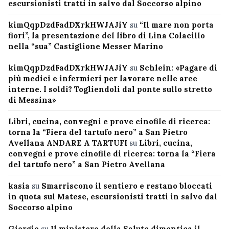
escursionisti tratti in salvo dal Soccorso alpino
kimQqpDzdFadDXrkHWJAJiY
su
“Il mare non porta
fiori”, la presentazione del libro di Lina Colacillo
nella “sua” Castiglione Messer Marino
kimQqpDzdFadDXrkHWJAJiY
su
Schlein: «Pagare di
più medici e infermieri per lavorare nelle aree
interne. I soldi? Togliendoli dal ponte sullo stretto
di Messina»
Libri, cucina, convegni e prove cinofile di ricerca:
torna la “Fiera del tartufo nero” a San Pietro
Avellana ANDARE A TARTUFI
su
Libri, cucina,
convegni e prove cinofile di ricerca: torna la “Fiera
del tartufo nero” a San Pietro Avellana
kasia
su
Smarriscono il sentiero e restano bloccati
in quota sul Matese, escursionisti tratti in salvo dal
Soccorso alpino
Giorgio
su
Il ministero della Salute dimentica il