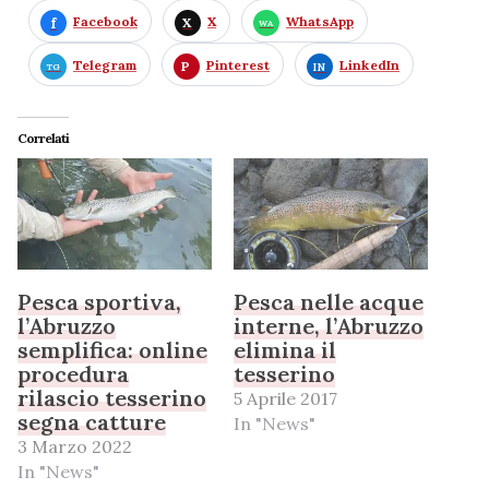
Facebook
X
WhatsApp
Telegram
Pinterest
LinkedIn
Correlati
Pesca sportiva,
Pesca nelle acque
l’Abruzzo
interne, l’Abruzzo
semplifica: online
elimina il
procedura
tesserino
rilascio tesserino
5 Aprile 2017
segna catture
In "News"
3 Marzo 2022
In "News"