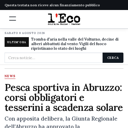
Questa testata non riceve alcun finanziamento pubblico
SABATO 8 AGOSTO 2026
Tromba d'aria nella valle del Volturno, decine di
ULTIM'ORA
alberi abbattuti dal vento: Vigili del fuoco
ripristinano lo stato dei luoghi
Cerca
CERCA
nel
sito
NEWS
Pesca sportiva in Abruzzo:
corsi obbligatori e
tesserini a scadenza solare
Con apposita delibera, la Giunta Regionale
dell'Abruzzo ha approvato la