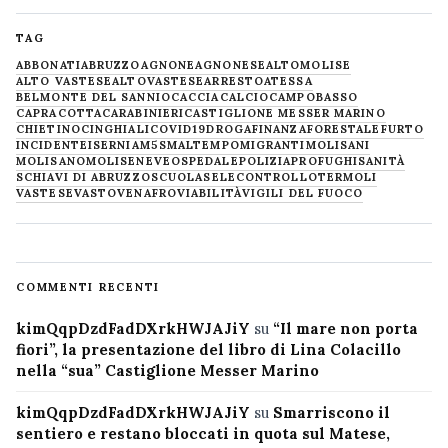
TAG
ABBONATI
ABRUZZO
AGNONE
AGNONESE
ALTOMOLISE
ALTO VASTESE
ALTOVASTESE
ARRESTO
ATESSA
BELMONTE DEL SANNIO
CACCIA
CALCIO
CAMPOBASSO
CAPRACOTTA
CARABINIERI
CASTIGLIONE MESSER MARINO
CHIETINO
CINGHIALI
COVID19
DROGA
FINANZA
FORESTALE
FURTO
INCIDENTE
ISERNIA
M5S
MALTEMPO
MIGRANTI
MOLISANI
MOLISANO
MOLISE
NEVE
OSPEDALE
POLIZIA
PROFUGHI
SANITÀ
SCHIAVI DI ABRUZZO
SCUOLA
SELECONTROLLO
TERMOLI
VASTESE
VASTO
VENAFRO
VIABILITÀ
VIGILI DEL FUOCO
COMMENTI RECENTI
kimQqpDzdFadDXrkHWJAJiY
su
“Il mare non porta
fiori”, la presentazione del libro di Lina Colacillo
nella “sua” Castiglione Messer Marino
kimQqpDzdFadDXrkHWJAJiY
su
Smarriscono il
sentiero e restano bloccati in quota sul Matese,