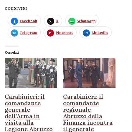
CONDIVIDI:
Facebook
X
WhatsApp
Telegram
Pinterest
LinkedIn
Correlati
Carabinieri: il
Carabinieri: il
comandante
comandante
generale
regionale
dell’Arma in
Abruzzo della
visita alla
Finanza incontra
Legione Abruzzo
il generale