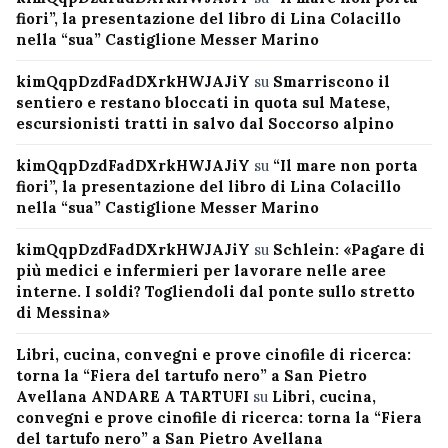
fiori”, la presentazione del libro di Lina Colacillo
nella “sua” Castiglione Messer Marino
kimQqpDzdFadDXrkHWJAJiY
su
Smarriscono il
sentiero e restano bloccati in quota sul Matese,
escursionisti tratti in salvo dal Soccorso alpino
kimQqpDzdFadDXrkHWJAJiY
su
“Il mare non porta
fiori”, la presentazione del libro di Lina Colacillo
nella “sua” Castiglione Messer Marino
kimQqpDzdFadDXrkHWJAJiY
su
Schlein: «Pagare di
più medici e infermieri per lavorare nelle aree
interne. I soldi? Togliendoli dal ponte sullo stretto
di Messina»
Libri, cucina, convegni e prove cinofile di ricerca:
torna la “Fiera del tartufo nero” a San Pietro
Avellana ANDARE A TARTUFI
su
Libri, cucina,
convegni e prove cinofile di ricerca: torna la “Fiera
del tartufo nero” a San Pietro Avellana