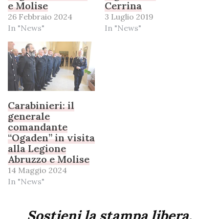
e Molise
Cerrina
26 Febbraio 2024
3 Luglio 2019
In "News"
In "News"
Carabinieri: il
generale
comandante
“Ogaden” in visita
alla Legione
Abruzzo e Molise
14 Maggio 2024
In "News"
Sostieni la stampa libera,