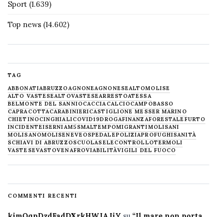
Sport
(1.639)
Top news
(14.602)
TAG
ABBONATI
ABRUZZO
AGNONE
AGNONESE
ALTOMOLISE
ALTO VASTESE
ALTOVASTESE
ARRESTO
ATESSA
BELMONTE DEL SANNIO
CACCIA
CALCIO
CAMPOBASSO
CAPRACOTTA
CARABINIERI
CASTIGLIONE MESSER MARINO
CHIETINO
CINGHIALI
COVID19
DROGA
FINANZA
FORESTALE
FURTO
INCIDENTE
ISERNIA
M5S
MALTEMPO
MIGRANTI
MOLISANI
MOLISANO
MOLISE
NEVE
OSPEDALE
POLIZIA
PROFUGHI
SANITÀ
SCHIAVI DI ABRUZZO
SCUOLA
SELECONTROLLO
TERMOLI
VASTESE
VASTO
VENAFRO
VIABILITÀ
VIGILI DEL FUOCO
COMMENTI RECENTI
kimQqpDzdFadDXrkHWJAJiY
su
“Il mare non porta