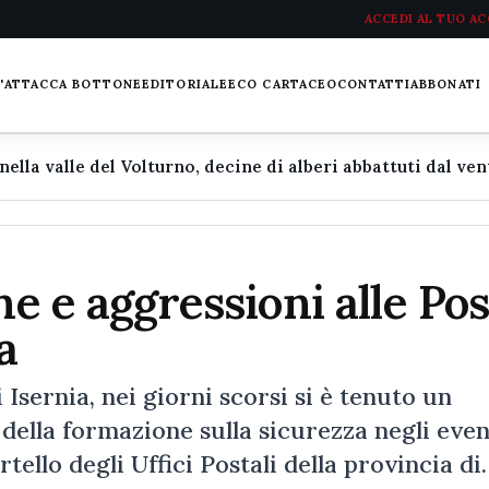
ACCEDI AL TUO A
L'ATTACCA BOTTONE
EDITORIALE
ECO CARTACEO
CONTATTI
ABBONATI
ne e aggressioni alle Pos
a
Isernia, nei giorni scorsi si è tenuto un
della formazione sulla sicurezza negli even
rtello degli Uffici Postali della provincia d