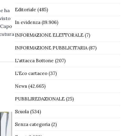
Editoriale
(485)
he ha
visto
In evidenza
(19.906)
o Capo
uestura
INFORMAZIONE ELETTORALE
(7)
INFORMAZIONE PUBBLICITARIA
(87)
L'attacca Bottone
(207)
L'Eco cartaceo
(37)
News
(42.665)
PUBBLIREDAZIONALE
(25)
Scuola
(534)
Senza categoria
(2)