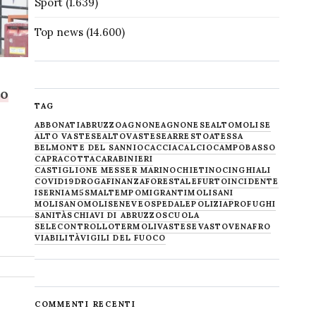
Sport
(1.639)
Top news
(14.600)
no
TAG
ABBONATI
ABRUZZO
AGNONE
AGNONESE
ALTOMOLISE
ALTO VASTESE
ALTOVASTESE
ARRESTO
ATESSA
BELMONTE DEL SANNIO
CACCIA
CALCIO
CAMPOBASSO
CAPRACOTTA
CARABINIERI
CASTIGLIONE MESSER MARINO
CHIETINO
CINGHIALI
COVID19
DROGA
FINANZA
FORESTALE
FURTO
INCIDENTE
ISERNIA
M5S
MALTEMPO
MIGRANTI
MOLISANI
MOLISANO
MOLISE
NEVE
OSPEDALE
POLIZIA
PROFUGHI
SANITÀ
SCHIAVI DI ABRUZZO
SCUOLA
SELECONTROLLO
TERMOLI
VASTESE
VASTO
VENAFRO
VIABILITÀ
VIGILI DEL FUOCO
COMMENTI RECENTI