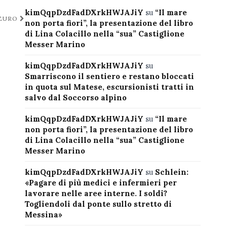
kimQqpDzdFadDXrkHWJAJiY
su
“Il mare
 EURO
non porta fiori”, la presentazione del libro
di Lina Colacillo nella “sua” Castiglione
Messer Marino
kimQqpDzdFadDXrkHWJAJiY
su
Smarriscono il sentiero e restano bloccati
in quota sul Matese, escursionisti tratti in
salvo dal Soccorso alpino
kimQqpDzdFadDXrkHWJAJiY
su
“Il mare
non porta fiori”, la presentazione del libro
di Lina Colacillo nella “sua” Castiglione
Messer Marino
kimQqpDzdFadDXrkHWJAJiY
su
Schlein:
«Pagare di più medici e infermieri per
lavorare nelle aree interne. I soldi?
Togliendoli dal ponte sullo stretto di
Messina»