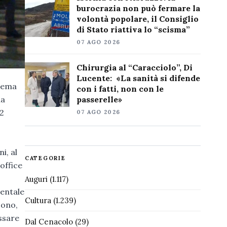
burocrazia non può fermare la
volontà popolare, il Consiglio
di Stato riattiva lo “scisma”
07 AGO 2026
Chirurgia al “Caracciolo”, Di
Lucente: «La sanità si difende
 tema
con i fatti, non con le
passerelle»
la
22
07 AGO 2026
i, al
CATEGORIE
office
Auguri
(1.117)
mentale
Cultura
(1.239)
cono,
assare
Dal Cenacolo
(29)