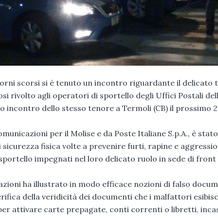
iorni scorsi si è tenuto un incontro riguardante il delicato
i rivolto agli operatori di sportello degli Uffici Postali del
o incontro dello stesso tenore a Termoli (CB) il prossimo 
omunicazioni per il Molise e da Poste Italiane S.p.A., è stato
sicurezza fisica volte a prevenire furti, rapine e aggression
 sportello impegnati nel loro delicato ruolo in sede di front 
azioni ha illustrato in modo efficace nozioni di falso docu
rifica della veridicità dei documenti che i malfattori esibis
per attivare carte prepagate, conti correnti o libretti, inc