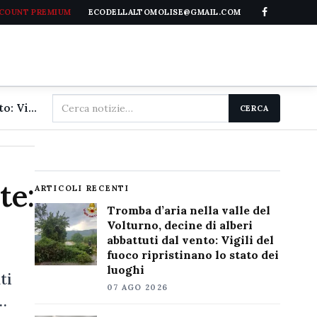
CCOUNT PREMIUM
ECODELLALTOMOLISE@GMAIL.COM
Cerca
Tromba d'aria nella valle del Volturno, decine di alberi abbattuti dal vento: Vigili del fuoco ripristinano lo stato dei luoghi
CERCA
nel
sito
te:
ARTICOLI RECENTI
Tromba d’aria nella valle del
Volturno, decine di alberi
abbattuti dal vento: Vigili del
fuoco ripristinano lo stato dei
luoghi
ti
07 AGO 2026
i…