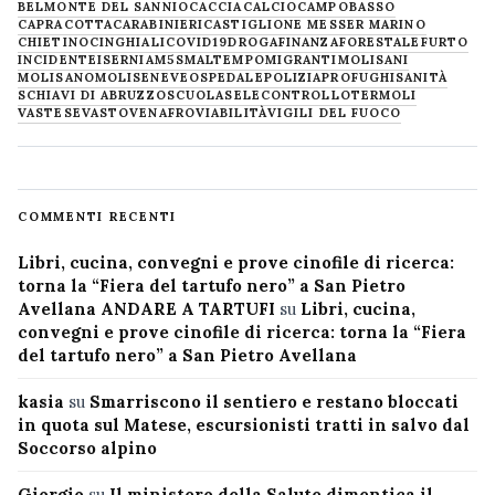
BELMONTE DEL SANNIO
CACCIA
CALCIO
CAMPOBASSO
CAPRACOTTA
CARABINIERI
CASTIGLIONE MESSER MARINO
CHIETINO
CINGHIALI
COVID19
DROGA
FINANZA
FORESTALE
FURTO
INCIDENTE
ISERNIA
M5S
MALTEMPO
MIGRANTI
MOLISANI
MOLISANO
MOLISE
NEVE
OSPEDALE
POLIZIA
PROFUGHI
SANITÀ
SCHIAVI DI ABRUZZO
SCUOLA
SELECONTROLLO
TERMOLI
VASTESE
VASTO
VENAFRO
VIABILITÀ
VIGILI DEL FUOCO
COMMENTI RECENTI
Libri, cucina, convegni e prove cinofile di ricerca:
torna la “Fiera del tartufo nero” a San Pietro
Avellana ANDARE A TARTUFI
su
Libri, cucina,
convegni e prove cinofile di ricerca: torna la “Fiera
del tartufo nero” a San Pietro Avellana
kasia
su
Smarriscono il sentiero e restano bloccati
in quota sul Matese, escursionisti tratti in salvo dal
Soccorso alpino
Giorgio
su
Il ministero della Salute dimentica il