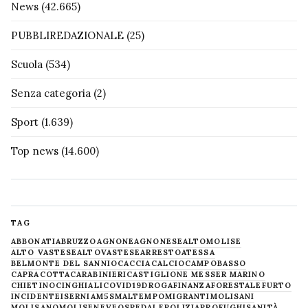
News
(42.665)
PUBBLIREDAZIONALE
(25)
Scuola
(534)
Senza categoria
(2)
Sport
(1.639)
Top news
(14.600)
TAG
ABBONATI
ABRUZZO
AGNONE
AGNONESE
ALTOMOLISE
ALTO VASTESE
ALTOVASTESE
ARRESTO
ATESSA
BELMONTE DEL SANNIO
CACCIA
CALCIO
CAMPOBASSO
CAPRACOTTA
CARABINIERI
CASTIGLIONE MESSER MARINO
CHIETINO
CINGHIALI
COVID19
DROGA
FINANZA
FORESTALE
FURTO
INCIDENTE
ISERNIA
M5S
MALTEMPO
MIGRANTI
MOLISANI
MOLISANO
MOLISE
NEVE
OSPEDALE
POLIZIA
PROFUGHI
SANITÀ