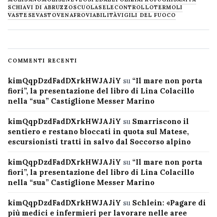
SCHIAVI DI ABRUZZO
SCUOLA
SELECONTROLLO
TERMOLI
VASTESE
VASTO
VENAFRO
VIABILITÀ
VIGILI DEL FUOCO
COMMENTI RECENTI
kimQqpDzdFadDXrkHWJAJiY
su
“Il mare non porta
fiori”, la presentazione del libro di Lina Colacillo
nella “sua” Castiglione Messer Marino
kimQqpDzdFadDXrkHWJAJiY
su
Smarriscono il
sentiero e restano bloccati in quota sul Matese,
escursionisti tratti in salvo dal Soccorso alpino
kimQqpDzdFadDXrkHWJAJiY
su
“Il mare non porta
fiori”, la presentazione del libro di Lina Colacillo
nella “sua” Castiglione Messer Marino
kimQqpDzdFadDXrkHWJAJiY
su
Schlein: «Pagare di
più medici e infermieri per lavorare nelle aree