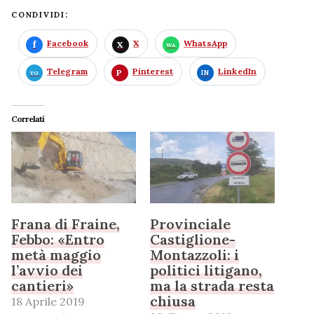
CONDIVIDI:
Facebook
X
WhatsApp
Telegram
Pinterest
LinkedIn
Correlati
Frana di Fraine,
Provinciale
Febbo: «Entro
Castiglione-
metà maggio
Montazzoli: i
l’avvio dei
politici litigano,
cantieri»
ma la strada resta
chiusa
18 Aprile 2019