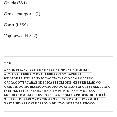
Scuola
(534)
Senza categoria
(2)
Sport
(1.639)
Top news
(14.597)
TAG
ABBONATI
ABRUZZO
AGNONE
AGNONESE
ALTOMOLISE
ALTO VASTESE
ALTOVASTESE
ARRESTO
ATESSA
BELMONTE DEL SANNIO
CACCIA
CALCIO
CAMPOBASSO
CAPRACOTTA
CARABINIERI
CASTIGLIONE MESSER MARINO
CHIETINO
CINGHIALI
COVID19
DROGA
FINANZA
FORESTALE
FURTO
INCIDENTE
ISERNIA
M5S
MALTEMPO
MIGRANTI
MOLISANI
MOLISANO
MOLISE
NEVE
OSPEDALE
POLIZIA
PROFUGHI
SANITÀ
SCHIAVI DI ABRUZZO
SCUOLA
SELECONTROLLO
TERMOLI
VASTESE
VASTO
VENAFRO
VIABILITÀ
VIGILI DEL FUOCO