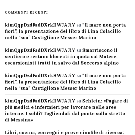
COMMENTI RECENTI
kimQqpDzdFadDXrkHWJAJiY
su
“Il mare non porta
fiori”, la presentazione del libro di Lina Colacillo
nella “sua” Castiglione Messer Marino
kimQqpDzdFadDXrkHWJAJiY
su
Smarriscono il
sentiero e restano bloccati in quota sul Matese,
escursionisti tratti in salvo dal Soccorso alpino
kimQqpDzdFadDXrkHWJAJiY
su
“Il mare non porta
fiori”, la presentazione del libro di Lina Colacillo
nella “sua” Castiglione Messer Marino
kimQqpDzdFadDXrkHWJAJiY
su
Schlein: «Pagare di
più medici e infermieri per lavorare nelle aree
interne. I soldi? Togliendoli dal ponte sullo stretto
di Messina»
Libri, cucina, convegni e prove cinofile di ricerca: