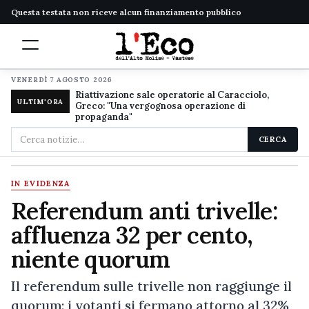
Questa testata non riceve alcun finanziamento pubblico
VENERDÌ 7 AGOSTO 2026
Riattivazione sale operatorie al Caracciolo,
ULTIM'ORA
Greco: "Una vergognosa operazione di
propaganda"
Cerca
CERCA
nel
sito
IN EVIDENZA
Referendum anti trivelle:
affluenza 32 per cento,
niente quorum
Il referendum sulle trivelle non raggiunge il
quorum: i votanti si fermano attorno al 32%