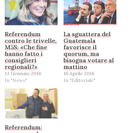
Referendum
La sguattera del
contro le trivelle,
Guatemala
M5S: «Che fine
favorisce il
hanno fatto i
quorum, ma
consiglieri
bisogna votare al
regionali?»
mattino
13 Gennaio 2016
16 Aprile 2016
In "News"
In "Editoriale"
Referendum: