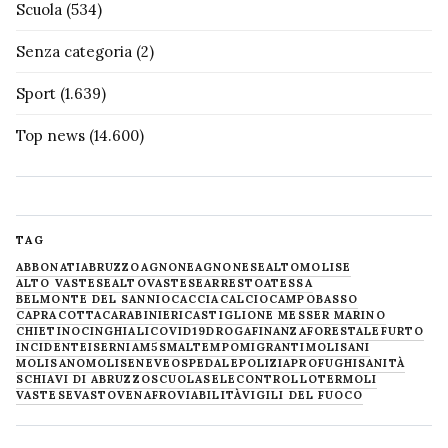
Scuola
(534)
Senza categoria
(2)
Sport
(1.639)
Top news
(14.600)
TAG
ABBONATI
ABRUZZO
AGNONE
AGNONESE
ALTOMOLISE
ALTO VASTESE
ALTOVASTESE
ARRESTO
ATESSA
BELMONTE DEL SANNIO
CACCIA
CALCIO
CAMPOBASSO
CAPRACOTTA
CARABINIERI
CASTIGLIONE MESSER MARINO
CHIETINO
CINGHIALI
COVID19
DROGA
FINANZA
FORESTALE
FURTO
INCIDENTE
ISERNIA
M5S
MALTEMPO
MIGRANTI
MOLISANI
MOLISANO
MOLISE
NEVE
OSPEDALE
POLIZIA
PROFUGHI
SANITÀ
SCHIAVI DI ABRUZZO
SCUOLA
SELECONTROLLO
TERMOLI
VASTESE
VASTO
VENAFRO
VIABILITÀ
VIGILI DEL FUOCO