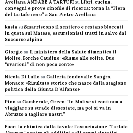
Avellana ANDARE A TARTUFI
su
Libri, cucina,
convegni e prove cinofile di ricerca: torna la “Fiera
del tartufo nero” a San Pietro Avellana
kasia
su
Smarriscono il sentiero e restano bloccati
in quota sul Matese, escursionisti tratti in salvo dal
Soccorso alpino
Giorgio
su
Il ministero della Salute dimentica il
Molise, Forche Caudine: «Siamo alle solite. Due
“svarioni” di non poco conto»
Nicola Di Lullo
su
Galleria fondovalle Sangro,
Monaco: «Risultato storico che nasce dalla stagione
politica della Giunta D’Alfonso»
Pino
su
Gamberale, Greco: “In Molise si continua a
viaggiare su strade dissestate, ma poi si va in
Abruzzo a tagliare nastri”
Fuori la chimica dalla tavola: l’associazione “Tartufo
Abruzzo” contro gli additivi e gli aromi sintetici