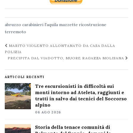
abruzzo
carabinieri
l'aquila
mazzette
ricostruzione
terremoto
Navigazione
MARITO VIOLENTO ALLONTANATO DA CASA DALLA
post
POLIZIA
PRECIPITA DAL VIADOTTO, MUORE RAGAZZA MOLISANA
ARTICOLI RECENTI
Tre escursionisti in difficoltà sui
monti intorno ad Ateleta, raggiunti e
tratti in salvo dai tecnici del Soccorso
alpino
06 AGO 2026
Storia della tenace comunità di