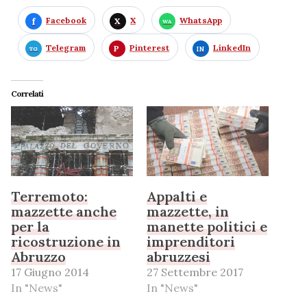
Facebook
X
WhatsApp
Telegram
Pinterest
LinkedIn
Correlati
Terremoto:
Appalti e
mazzette anche
mazzette, in
per la
manette politici e
ricostruzione in
imprenditori
Abruzzo
abruzzesi
17 Giugno 2014
27 Settembre 2017
In "News"
In "News"