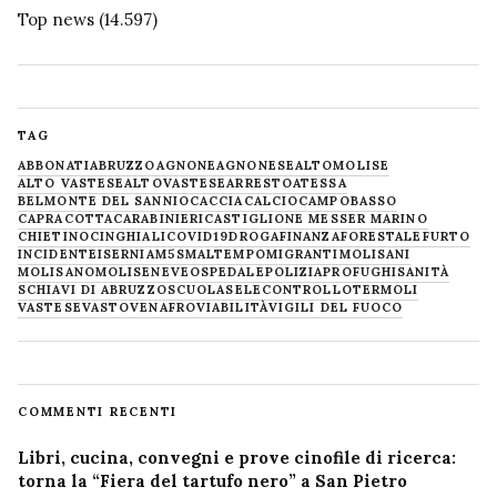
Top news
(14.597)
TAG
ABBONATI
ABRUZZO
AGNONE
AGNONESE
ALTOMOLISE
ALTO VASTESE
ALTOVASTESE
ARRESTO
ATESSA
BELMONTE DEL SANNIO
CACCIA
CALCIO
CAMPOBASSO
CAPRACOTTA
CARABINIERI
CASTIGLIONE MESSER MARINO
CHIETINO
CINGHIALI
COVID19
DROGA
FINANZA
FORESTALE
FURTO
INCIDENTE
ISERNIA
M5S
MALTEMPO
MIGRANTI
MOLISANI
MOLISANO
MOLISE
NEVE
OSPEDALE
POLIZIA
PROFUGHI
SANITÀ
SCHIAVI DI ABRUZZO
SCUOLA
SELECONTROLLO
TERMOLI
VASTESE
VASTO
VENAFRO
VIABILITÀ
VIGILI DEL FUOCO
COMMENTI RECENTI
Libri, cucina, convegni e prove cinofile di ricerca:
torna la “Fiera del tartufo nero” a San Pietro