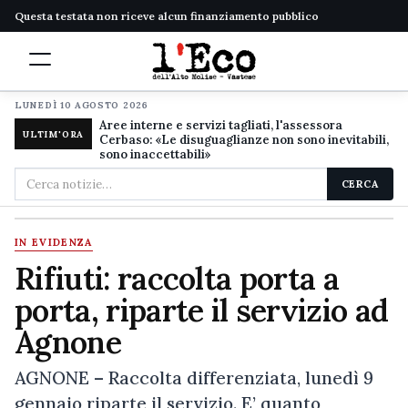
Questa testata non riceve alcun finanziamento pubblico
LUNEDÌ 10 AGOSTO 2026
Aree interne e servizi tagliati, l'assessora
ULTIM'ORA
Cerbaso: «Le disuguaglianze non sono inevitabili,
sono inaccettabili»
Cerca
CERCA
nel
sito
IN EVIDENZA
Rifiuti: raccolta porta a
porta, riparte il servizio ad
Agnone
AGNONE – Raccolta differenziata, lunedì 9
gennaio riparte il servizio. E’ quanto