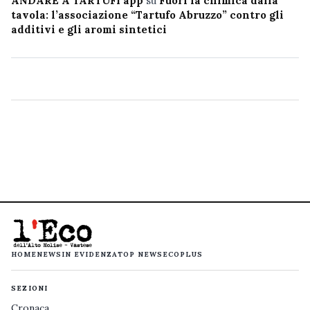
ANDARE A TARTUFI app
su
Fuori la chimica dalla
tavola: l’associazione “Tartufo Abruzzo” contro gli
additivi e gli aromi sintetici
HOME
NEWS
IN EVIDENZA
TOP NEWS
ECOPLUS
SEZIONI
Cronaca