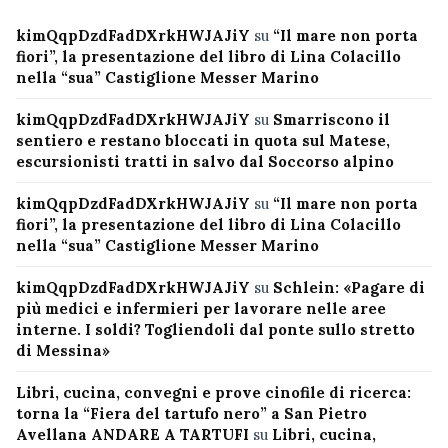
kimQqpDzdFadDXrkHWJAJiY
su
“Il mare non porta
fiori”, la presentazione del libro di Lina Colacillo
nella “sua” Castiglione Messer Marino
kimQqpDzdFadDXrkHWJAJiY
su
Smarriscono il
sentiero e restano bloccati in quota sul Matese,
escursionisti tratti in salvo dal Soccorso alpino
kimQqpDzdFadDXrkHWJAJiY
su
“Il mare non porta
fiori”, la presentazione del libro di Lina Colacillo
nella “sua” Castiglione Messer Marino
kimQqpDzdFadDXrkHWJAJiY
su
Schlein: «Pagare di
più medici e infermieri per lavorare nelle aree
interne. I soldi? Togliendoli dal ponte sullo stretto
di Messina»
Libri, cucina, convegni e prove cinofile di ricerca:
torna la “Fiera del tartufo nero” a San Pietro
Avellana ANDARE A TARTUFI
su
Libri, cucina,