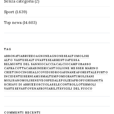
Senza categoria
(2)
Sport
(1.639)
Top news
(14.603)
TAG
ABBONATI
ABRUZZO
AGNONE
AGNONESE
ALTOMOLISE
ALTO VASTESE
ALTOVASTESE
ARRESTO
ATESSA
BELMONTE DEL SANNIO
CACCIA
CALCIO
CAMPOBASSO
CAPRACOTTA
CARABINIERI
CASTIGLIONE MESSER MARINO
CHIETINO
CINGHIALI
COVID19
DROGA
FINANZA
FORESTALE
FURTO
INCIDENTE
ISERNIA
M5S
MALTEMPO
MIGRANTI
MOLISANI
MOLISANO
MOLISE
NEVE
OSPEDALE
POLIZIA
PROFUGHI
SANITÀ
SCHIAVI DI ABRUZZO
SCUOLA
SELECONTROLLO
TERMOLI
VASTESE
VASTO
VENAFRO
VIABILITÀ
VIGILI DEL FUOCO
COMMENTI RECENTI