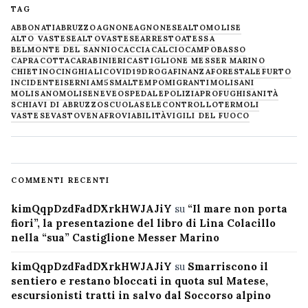
TAG
ABBONATI
ABRUZZO
AGNONE
AGNONESE
ALTOMOLISE
ALTO VASTESE
ALTOVASTESE
ARRESTO
ATESSA
BELMONTE DEL SANNIO
CACCIA
CALCIO
CAMPOBASSO
CAPRACOTTA
CARABINIERI
CASTIGLIONE MESSER MARINO
CHIETINO
CINGHIALI
COVID19
DROGA
FINANZA
FORESTALE
FURTO
INCIDENTE
ISERNIA
M5S
MALTEMPO
MIGRANTI
MOLISANI
MOLISANO
MOLISE
NEVE
OSPEDALE
POLIZIA
PROFUGHI
SANITÀ
SCHIAVI DI ABRUZZO
SCUOLA
SELECONTROLLO
TERMOLI
VASTESE
VASTO
VENAFRO
VIABILITÀ
VIGILI DEL FUOCO
COMMENTI RECENTI
kimQqpDzdFadDXrkHWJAJiY
su
“Il mare non porta
fiori”, la presentazione del libro di Lina Colacillo
nella “sua” Castiglione Messer Marino
kimQqpDzdFadDXrkHWJAJiY
su
Smarriscono il
sentiero e restano bloccati in quota sul Matese,
escursionisti tratti in salvo dal Soccorso alpino