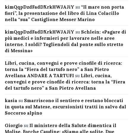
kimQqpDzdFadDXrkHWJAJiY
su
“Il mare non porta
fiori”, la presentazione del libro di Lina Colacillo
nella “sua” Castiglione Messer Marino
kimQqpDzdFadDXrkHWJAJiY
su
Schlein: «Pagare di
più medici e infermieri per lavorare nelle aree
interne. I soldi? Togliendoli dal ponte sullo stretto
di Messina»
Libri, cucina, convegni e prove cinofile di ricerca:
torna la “Fiera del tartufo nero” a San Pietro
Avellana ANDARE A TARTUFI
su
Libri, cucina,
convegni e prove cinofile di ricerca: torna la “Fiera
del tartufo nero” a San Pietro Avellana
kasia
su
Smarriscono il sentiero e restano bloccati
in quota sul Matese, escursionisti tratti in salvo dal
Soccorso alpino
Giorgio
su
Il ministero della Salute dimentica il
Molise, Forche Caudine: «Siamo alle solite. Due