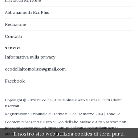
L'attacca Bottone
Abbonamenti EcoPlus
Redazione
Contatti
SERVIZI
Informativa sulla privacy
ecodellaltomolise@gmail.com
Facebook
Copyright © 2026 l'Eco dell'Alto Molise e Alto Vastese. Tutti i diritti
riservati.
Registrazione Tribunale di Isernia n. 2 del 12 marzo 2014 | Anno 12
I contenuti presenti sul sito "l'Eco dell'Alto Molise e Alto Vastese" non
possono essere copiati, riprodotti, pubblicati o redistribuiti senza
Il nostro sito web utilizza cookies di terzi parti.
autorizzazione espressa degli autori.