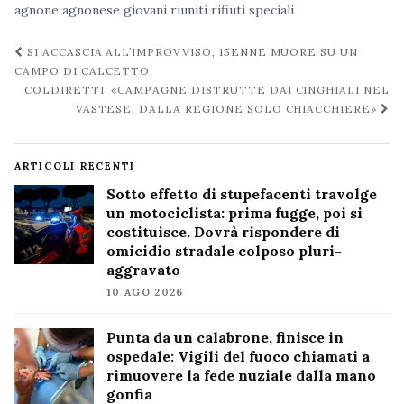
agnone
agnonese
giovani riuniti
rifiuti speciali
Navigazione
SI ACCASCIA ALL’IMPROVVISO, 15ENNE MUORE SU UN
post
CAMPO DI CALCETTO
COLDIRETTI: «CAMPAGNE DISTRUTTE DAI CINGHIALI NEL
VASTESE, DALLA REGIONE SOLO CHIACCHIERE»
ARTICOLI RECENTI
Sotto effetto di stupefacenti travolge
un motociclista: prima fugge, poi si
costituisce. Dovrà rispondere di
omicidio stradale colposo pluri-
aggravato
10 AGO 2026
Punta da un calabrone, finisce in
ospedale: Vigili del fuoco chiamati a
rimuovere la fede nuziale dalla mano
gonfia