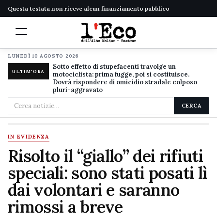
Questa testata non riceve alcun finanziamento pubblico
LUNEDÌ 10 AGOSTO 2026
Sotto effetto di stupefacenti travolge un
ULTIM'ORA
motociclista: prima fugge, poi si costituisce.
Dovrà rispondere di omicidio stradale colposo
pluri-aggravato
Cerca
CERCA
nel
sito
IN EVIDENZA
Risolto il “giallo” dei rifiuti
speciali: sono stati posati lì
dai volontari e saranno
rimossi a breve