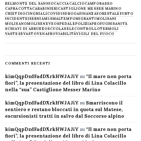
BELMONTE DEL SANNIO
CACCIA
CALCIO
CAMPOBASSO
CAPRACOTTA
CARABINIERI
CASTIGLIONE MESSER MARINO
CHIETINO
CINGHIALI
COVID19
DROGA
FINANZA
FORESTALE
FURTO
INCIDENTE
ISERNIA
M5S
MALTEMPO
MIGRANTI
MOLISANI
MOLISANO
MOLISE
NEVE
OSPEDALE
POLIZIA
PROFUGHI
SANITÀ
SCHIAVI DI ABRUZZO
SCUOLA
SELECONTROLLO
TERMOLI
VASTESE
VASTO
VENAFRO
VIABILITÀ
VIGILI DEL FUOCO
COMMENTI RECENTI
kimQqpDzdFadDXrkHWJAJiY
su
“Il mare non porta
fiori”, la presentazione del libro di Lina Colacillo
nella “sua” Castiglione Messer Marino
kimQqpDzdFadDXrkHWJAJiY
su
Smarriscono il
sentiero e restano bloccati in quota sul Matese,
escursionisti tratti in salvo dal Soccorso alpino
kimQqpDzdFadDXrkHWJAJiY
su
“Il mare non porta
fiori”, la presentazione del libro di Lina Colacillo