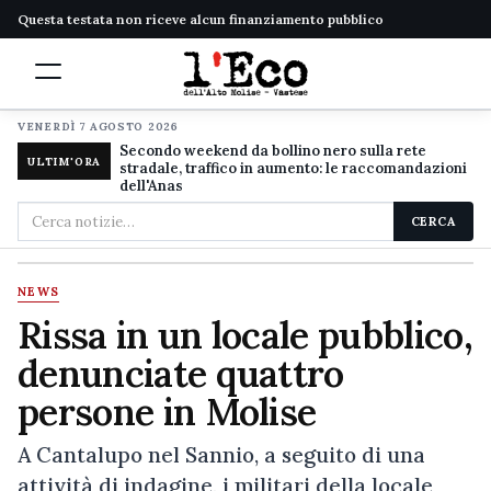
Questa testata non riceve alcun finanziamento pubblico
VENERDÌ 7 AGOSTO 2026
Secondo weekend da bollino nero sulla rete
ULTIM'ORA
stradale, traffico in aumento: le raccomandazioni
dell'Anas
Cerca
CERCA
nel
sito
NEWS
Rissa in un locale pubblico,
denunciate quattro
persone in Molise
A Cantalupo nel Sannio, a seguito di una
attività di indagine, i militari della locale