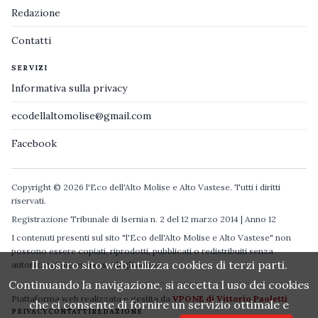
Redazione
Contatti
SERVIZI
Informativa sulla privacy
ecodellaltomolise@gmail.com
Facebook
Copyright © 2026 l'Eco dell'Alto Molise e Alto Vastese. Tutti i diritti
riservati.
Registrazione Tribunale di Isernia n. 2 del 12 marzo 2014 | Anno 12
I contenuti presenti sul sito "l'Eco dell'Alto Molise e Alto Vastese" non
possono essere copiati, riprodotti, pubblicati o redistribuiti senza
Il nostro sito web utilizza cookies di terzi parti.
autorizzazione espressa degli autori.
Continuando la navigazione, si accetta l uso dei cookies
Piattaforma web realizzata e gestita da
VPONE di Vittorio Paoletti
che ci consente di fornire un servizio ottimale e
PRIVACY
CONTATTI
REDAZIONE