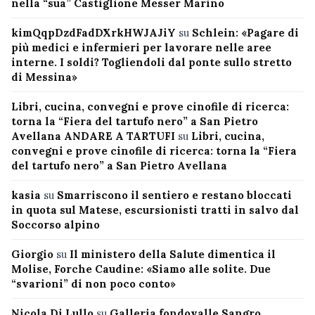
nella “sua” Castiglione Messer Marino
kimQqpDzdFadDXrkHWJAJiY
su
Schlein: «Pagare di
più medici e infermieri per lavorare nelle aree
interne. I soldi? Togliendoli dal ponte sullo stretto
di Messina»
Libri, cucina, convegni e prove cinofile di ricerca:
torna la “Fiera del tartufo nero” a San Pietro
Avellana ANDARE A TARTUFI
su
Libri, cucina,
convegni e prove cinofile di ricerca: torna la “Fiera
del tartufo nero” a San Pietro Avellana
kasia
su
Smarriscono il sentiero e restano bloccati
in quota sul Matese, escursionisti tratti in salvo dal
Soccorso alpino
Giorgio
su
Il ministero della Salute dimentica il
Molise, Forche Caudine: «Siamo alle solite. Due
“svarioni” di non poco conto»
Nicola Di Lullo
su
Galleria fondovalle Sangro,