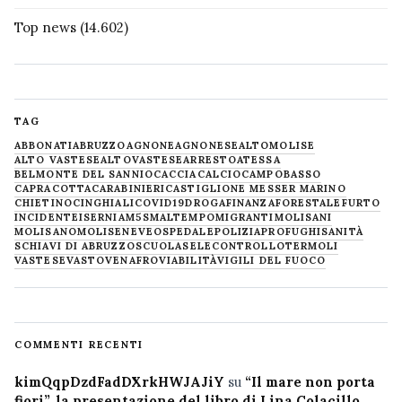
Top news
(14.602)
TAG
ABBONATI
ABRUZZO
AGNONE
AGNONESE
ALTOMOLISE
ALTO VASTESE
ALTOVASTESE
ARRESTO
ATESSA
BELMONTE DEL SANNIO
CACCIA
CALCIO
CAMPOBASSO
CAPRACOTTA
CARABINIERI
CASTIGLIONE MESSER MARINO
CHIETINO
CINGHIALI
COVID19
DROGA
FINANZA
FORESTALE
FURTO
INCIDENTE
ISERNIA
M5S
MALTEMPO
MIGRANTI
MOLISANI
MOLISANO
MOLISE
NEVE
OSPEDALE
POLIZIA
PROFUGHI
SANITÀ
SCHIAVI DI ABRUZZO
SCUOLA
SELECONTROLLO
TERMOLI
VASTESE
VASTO
VENAFRO
VIABILITÀ
VIGILI DEL FUOCO
COMMENTI RECENTI
kimQqpDzdFadDXrkHWJAJiY
su
“Il mare non porta
fiori”, la presentazione del libro di Lina Colacillo