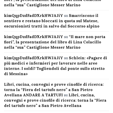
nella “sua” Castiglione Messer Marino
kimQqpDzdFadDXrkHWJAJiY
su
Smarriscono il
sentiero e restano bloccati in quota sul Matese,
escursionisti tratti in salvo dal Soccorso alpino
kimQqpDzdFadDXrkHWJAJiY
su
“Il mare non porta
fiori”, la presentazione del libro di Lina Colacillo
nella “sua” Castiglione Messer Marino
kimQqpDzdFadDXrkHWJAJiY
su
Schlein: «Pagare di
più medici e infermieri per lavorare nelle aree
interne. I soldi? Togliendoli dal ponte sullo stretto
di Messina»
Libri, cucina, convegni e prove cinofile di ricerca:
torna la “Fiera del tartufo nero” a San Pietro
Avellana ANDARE A TARTUFI
su
Libri, cucina,
convegni e prove cinofile di ricerca: torna la “Fiera
del tartufo nero” a San Pietro Avellana