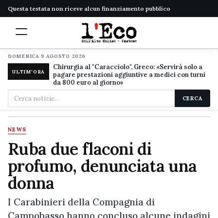
Questa testata non riceve alcun finanziamento pubblico
DOMENICA 9 AGOSTO 2026
Chirurgia al "Caracciolo", Greco: «Servirà solo a
ULTIM'ORA
pagare prestazioni aggiuntive a medici con turni
da 800 euro al giorno»
Cerca
CERCA
nel
sito
NEWS
Ruba due flaconi di
profumo, denunciata una
donna
I Carabinieri della Compagnia di
Campobasso hanno concluso alcune indagini