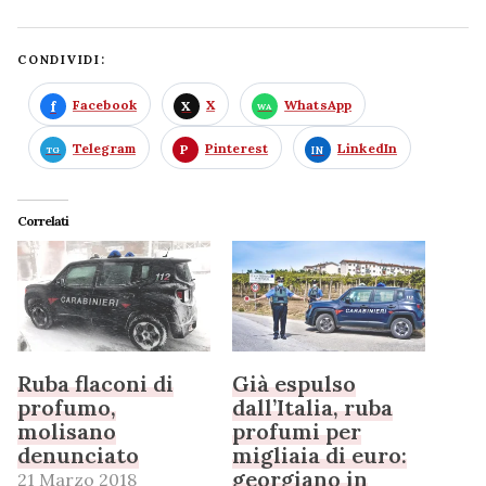
CONDIVIDI:
Facebook
X
WhatsApp
Telegram
Pinterest
LinkedIn
Correlati
Ruba flaconi di
Già espulso
profumo,
dall’Italia, ruba
molisano
profumi per
denunciato
migliaia di euro:
georgiano in
21 Marzo 2018