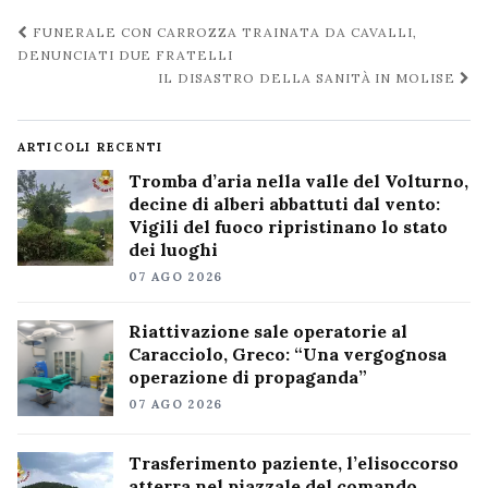
Navigazione
FUNERALE CON CARROZZA TRAINATA DA CAVALLI,
post
DENUNCIATI DUE FRATELLI
IL DISASTRO DELLA SANITÀ IN MOLISE
ARTICOLI RECENTI
Tromba d’aria nella valle del Volturno,
decine di alberi abbattuti dal vento:
Vigili del fuoco ripristinano lo stato
dei luoghi
07 AGO 2026
Riattivazione sale operatorie al
Caracciolo, Greco: “Una vergognosa
operazione di propaganda”
07 AGO 2026
Trasferimento paziente, l’elisoccorso
atterra nel piazzale del comando