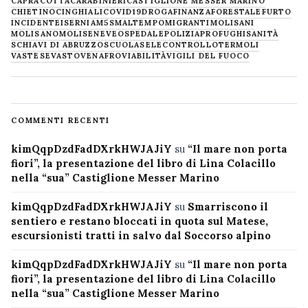
CAPRACOTTA
CARABINIERI
CASTIGLIONE MESSER MARINO
CHIETINO
CINGHIALI
COVID19
DROGA
FINANZA
FORESTALE
FURTO
INCIDENTE
ISERNIA
M5S
MALTEMPO
MIGRANTI
MOLISANI
MOLISANO
MOLISE
NEVE
OSPEDALE
POLIZIA
PROFUGHI
SANITÀ
SCHIAVI DI ABRUZZO
SCUOLA
SELECONTROLLO
TERMOLI
VASTESE
VASTO
VENAFRO
VIABILITÀ
VIGILI DEL FUOCO
COMMENTI RECENTI
kimQqpDzdFadDXrkHWJAJiY
su
“Il mare non porta
fiori”, la presentazione del libro di Lina Colacillo
nella “sua” Castiglione Messer Marino
kimQqpDzdFadDXrkHWJAJiY
su
Smarriscono il
sentiero e restano bloccati in quota sul Matese,
escursionisti tratti in salvo dal Soccorso alpino
kimQqpDzdFadDXrkHWJAJiY
su
“Il mare non porta
fiori”, la presentazione del libro di Lina Colacillo
nella “sua” Castiglione Messer Marino