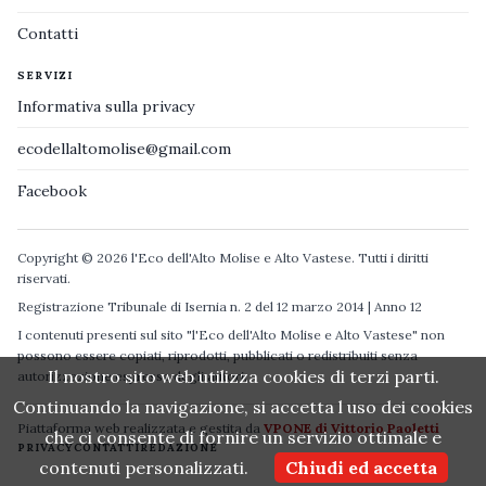
Contatti
SERVIZI
Informativa sulla privacy
ecodellaltomolise@gmail.com
Facebook
Copyright © 2026 l'Eco dell'Alto Molise e Alto Vastese. Tutti i diritti
riservati.
Registrazione Tribunale di Isernia n. 2 del 12 marzo 2014 | Anno 12
I contenuti presenti sul sito "l'Eco dell'Alto Molise e Alto Vastese" non
possono essere copiati, riprodotti, pubblicati o redistribuiti senza
Il nostro sito web utilizza cookies di terzi parti.
autorizzazione espressa degli autori.
Continuando la navigazione, si accetta l uso dei cookies
Piattaforma web realizzata e gestita da
VPONE di Vittorio Paoletti
che ci consente di fornire un servizio ottimale e
PRIVACY
CONTATTI
REDAZIONE
contenuti personalizzati.
Chiudi ed accetta