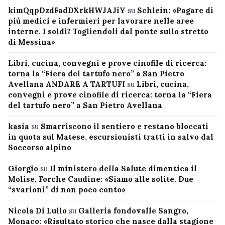
kimQqpDzdFadDXrkHWJAJiY
su
Schlein: «Pagare di
più medici e infermieri per lavorare nelle aree
interne. I soldi? Togliendoli dal ponte sullo stretto
di Messina»
Libri, cucina, convegni e prove cinofile di ricerca:
torna la “Fiera del tartufo nero” a San Pietro
Avellana ANDARE A TARTUFI
su
Libri, cucina,
convegni e prove cinofile di ricerca: torna la “Fiera
del tartufo nero” a San Pietro Avellana
kasia
su
Smarriscono il sentiero e restano bloccati
in quota sul Matese, escursionisti tratti in salvo dal
Soccorso alpino
Giorgio
su
Il ministero della Salute dimentica il
Molise, Forche Caudine: «Siamo alle solite. Due
“svarioni” di non poco conto»
Nicola Di Lullo
su
Galleria fondovalle Sangro,
Monaco: «Risultato storico che nasce dalla stagione