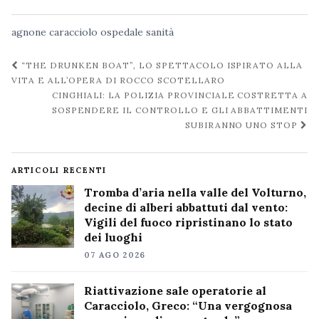
agnone
caracciolo
ospedale
sanità
Navigazione
“THE DRUNKEN BOAT”, LO SPETTACOLO ISPIRATO ALLA
post
VITA E ALL’OPERA DI ROCCO SCOTELLARO
CINGHIALI: LA POLIZIA PROVINCIALE COSTRETTA A
SOSPENDERE IL CONTROLLO E GLI ABBATTIMENTI
SUBIRANNO UNO STOP
ARTICOLI RECENTI
Tromba d’aria nella valle del Volturno,
decine di alberi abbattuti dal vento:
Vigili del fuoco ripristinano lo stato
dei luoghi
07 AGO 2026
Riattivazione sale operatorie al
Caracciolo, Greco: “Una vergognosa