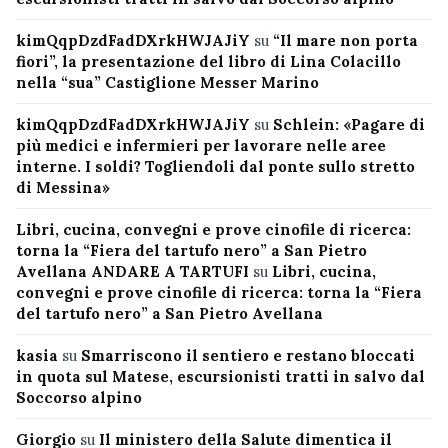
kimQqpDzdFadDXrkHWJAJiY
su
“Il mare non porta
fiori”, la presentazione del libro di Lina Colacillo
nella “sua” Castiglione Messer Marino
kimQqpDzdFadDXrkHWJAJiY
su
Schlein: «Pagare di
più medici e infermieri per lavorare nelle aree
interne. I soldi? Togliendoli dal ponte sullo stretto
di Messina»
Libri, cucina, convegni e prove cinofile di ricerca:
torna la “Fiera del tartufo nero” a San Pietro
Avellana ANDARE A TARTUFI
su
Libri, cucina,
convegni e prove cinofile di ricerca: torna la “Fiera
del tartufo nero” a San Pietro Avellana
kasia
su
Smarriscono il sentiero e restano bloccati
in quota sul Matese, escursionisti tratti in salvo dal
Soccorso alpino
Giorgio
su
Il ministero della Salute dimentica il