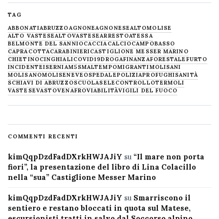
TAG
ABBONATI
ABRUZZO
AGNONE
AGNONESE
ALTOMOLISE
ALTO VASTESE
ALTOVASTESE
ARRESTO
ATESSA
BELMONTE DEL SANNIO
CACCIA
CALCIO
CAMPOBASSO
CAPRACOTTA
CARABINIERI
CASTIGLIONE MESSER MARINO
CHIETINO
CINGHIALI
COVID19
DROGA
FINANZA
FORESTALE
FURTO
INCIDENTE
ISERNIA
M5S
MALTEMPO
MIGRANTI
MOLISANI
MOLISANO
MOLISE
NEVE
OSPEDALE
POLIZIA
PROFUGHI
SANITÀ
SCHIAVI DI ABRUZZO
SCUOLA
SELECONTROLLO
TERMOLI
VASTESE
VASTO
VENAFRO
VIABILITÀ
VIGILI DEL FUOCO
COMMENTI RECENTI
kimQqpDzdFadDXrkHWJAJiY
su
“Il mare non porta
fiori”, la presentazione del libro di Lina Colacillo
nella “sua” Castiglione Messer Marino
kimQqpDzdFadDXrkHWJAJiY
su
Smarriscono il
sentiero e restano bloccati in quota sul Matese,
escursionisti tratti in salvo dal Soccorso alpino