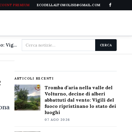
CCOUNT PREMIUM
ECODELLALTOMOLISE@GMAIL.COM
Cerca
Tromba d'aria nella valle del Volturno, decine di alberi abbattuti dal vento: Vigili del fuoco ripristinano lo stato dei luoghi
CERCA
nel
sito
e
ARTICOLI RECENTI
Tromba d’aria nella valle del
Volturno, decine di alberi
abbattuti dal vento: Vigili del
rona
fuoco ripristinano lo stato dei
luoghi
07 AGO 2026