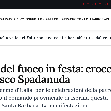
ACCEDI AL TUO A
L'ATTACCA BOTTONE
EDITORIALE
ECO CARTACEO
CONTATTI
ABBONATI
 del fuoco in festa: croc
cesco Spadanuda
aserme d'Italia, per le celebrazioni della pat
 il comando provinciale di Isernia questa
di Santa Barbara. La manifestazione…