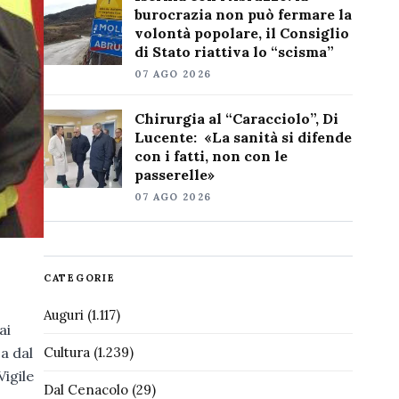
burocrazia non può fermare la
volontà popolare, il Consiglio
di Stato riattiva lo “scisma”
07 AGO 2026
Chirurgia al “Caracciolo”, Di
Lucente: «La sanità si difende
con i fatti, non con le
passerelle»
07 AGO 2026
CATEGORIE
Auguri
(1.117)
ai
Cultura
(1.239)
a dal
Vigile
Dal Cenacolo
(29)