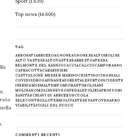
Sport
(1.639)
Top news
(14.600)
TAG
ABBONATI
ABRUZZO
AGNONE
AGNONESE
ALTOMOLISE
ALTO VASTESE
ALTOVASTESE
ARRESTO
ATESSA
BELMONTE DEL SANNIO
CACCIA
CALCIO
CAMPOBASSO
lla
CAPRACOTTA
CARABINIERI
CASTIGLIONE MESSER MARINO
CHIETINO
CINGHIALI
COVID19
DROGA
FINANZA
FORESTALE
FURTO
INCIDENTE
ISERNIA
M5S
MALTEMPO
MIGRANTI
MOLISANI
MOLISANO
MOLISE
NEVE
OSPEDALE
POLIZIA
PROFUGHI
a,
SANITÀ
SCHIAVI DI ABRUZZO
SCUOLA
uesta
SELECONTROLLO
TERMOLI
VASTESE
VASTO
VENAFRO
VIABILITÀ
VIGILI DEL FUOCO
nella
o.
COMMENTI RECENTI