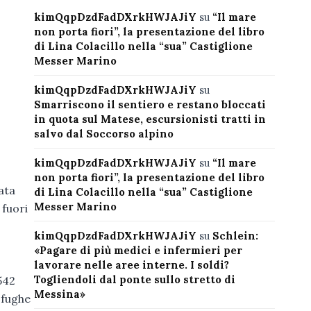
kimQqpDzdFadDXrkHWJAJiY
su
“Il mare
non porta fiori”, la presentazione del libro
di Lina Colacillo nella “sua” Castiglione
Messer Marino
kimQqpDzdFadDXrkHWJAJiY
su
Smarriscono il sentiero e restano bloccati
in quota sul Matese, escursionisti tratti in
salvo dal Soccorso alpino
kimQqpDzdFadDXrkHWJAJiY
su
“Il mare
non porta fiori”, la presentazione del libro
ata
di Lina Colacillo nella “sua” Castiglione
Messer Marino
 fuori
kimQqpDzdFadDXrkHWJAJiY
su
Schlein:
«Pagare di più medici e infermieri per
lavorare nelle aree interne. I soldi?
Togliendoli dal ponte sullo stretto di
542
Messina»
, fughe