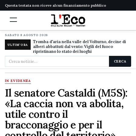
Questa testata non riceve alcun finanziamento pubblico
SABATO 8 AGOSTO 2026
Tromba d'aria nella valle del Volturno, decine di
ULTIM'ORA
alberi abbattuti dal vento: Vigili del fuoco
ripristinano lo stato dei luoghi
Cerca
CERCA
nel
sito
IN EVIDENZA
Il senatore Castaldi (M5S):
«La caccia non va abolita,
utile contro il
bracconaggio e per il
controllo del territorio»