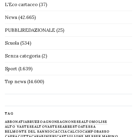
L'Eco cartaceo
(37)
News
(42.665)
PUBBLIREDAZIONALE
(25)
Scuola
(534)
Senza categoria
(2)
Sport
(1.639)
Top news
(14.600)
TAG
ABBONATI
ABRUZZO
AGNONE
AGNONESE
ALTOMOLISE
ALTO VASTESE
ALTOVASTESE
ARRESTO
ATESSA
BELMONTE DEL SANNIO
CACCIA
CALCIO
CAMPOBASSO
CAPRACOTTA
CARABINIERI
CASTIGLIONE MESSER MARINO