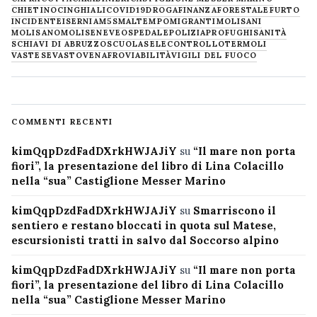
CHIETINO
CINGHIALI
COVID19
DROGA
FINANZA
FORESTALE
FURTO
INCIDENTE
ISERNIA
M5S
MALTEMPO
MIGRANTI
MOLISANI
MOLISANO
MOLISE
NEVE
OSPEDALE
POLIZIA
PROFUGHI
SANITÀ
SCHIAVI DI ABRUZZO
SCUOLA
SELECONTROLLO
TERMOLI
VASTESE
VASTO
VENAFRO
VIABILITÀ
VIGILI DEL FUOCO
COMMENTI RECENTI
kimQqpDzdFadDXrkHWJAJiY
su
“Il mare non porta
fiori”, la presentazione del libro di Lina Colacillo
nella “sua” Castiglione Messer Marino
kimQqpDzdFadDXrkHWJAJiY
su
Smarriscono il
sentiero e restano bloccati in quota sul Matese,
escursionisti tratti in salvo dal Soccorso alpino
kimQqpDzdFadDXrkHWJAJiY
su
“Il mare non porta
fiori”, la presentazione del libro di Lina Colacillo
nella “sua” Castiglione Messer Marino