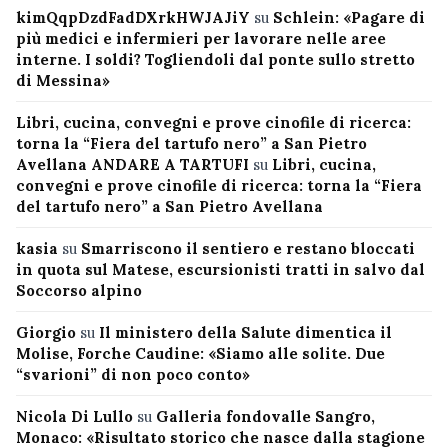
kimQqpDzdFadDXrkHWJAJiY
su
Schlein: «Pagare di
più medici e infermieri per lavorare nelle aree
interne. I soldi? Togliendoli dal ponte sullo stretto
di Messina»
Libri, cucina, convegni e prove cinofile di ricerca:
torna la “Fiera del tartufo nero” a San Pietro
Avellana ANDARE A TARTUFI
su
Libri, cucina,
convegni e prove cinofile di ricerca: torna la “Fiera
del tartufo nero” a San Pietro Avellana
kasia
su
Smarriscono il sentiero e restano bloccati
in quota sul Matese, escursionisti tratti in salvo dal
Soccorso alpino
Giorgio
su
Il ministero della Salute dimentica il
Molise, Forche Caudine: «Siamo alle solite. Due
“svarioni” di non poco conto»
Nicola Di Lullo
su
Galleria fondovalle Sangro,
Monaco: «Risultato storico che nasce dalla stagione