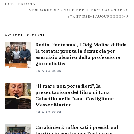
post
DUE PERSONE
MESSAGGIO SPECIALE PER IL PICCOLO ANDREA:
«TANTISSIMI AUGURIIIIIIIII»
ARTICOLI RECENTI
Radio “fantasma”, l’Odg Molise diffida
la testata: pronta la denuncia per
esercizio abusivo della professione
giornalistica
06 AGO 2026
“Il mare non porta fiori”, la
presentazione del libro di Lina
Colacillo nella “sua” Castiglione
Messer Marino
06 AGO 2026
Carabinieri: rafforzati i presidi sul
territorio pentro per l’estate e a