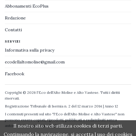
Abbonamenti EcoPlus
Redazione
Contatti
SERVIZI
Informativa sulla privacy
ecodellaltomolise@gmail.com
Facebook
Copyright © 2026 l'Eco dell'Alto Molise e Alto Vastese. Tutti i diritti
riservati.
Registrazione Tribunale di Isernia n. 2 del 12 marzo 2014 | Anno 12
I contenuti presenti sul sito "l'Eco dell'Alto Molise e Alto Vastese" non
possono essere copiati, riprodotti, pubblicati o redistribuiti senza
Il nostro sito web utilizza cookies di terzi parti.
autorizzazione espressa degli autori.
Continuando la navigazione, si accetta l uso dei cookies