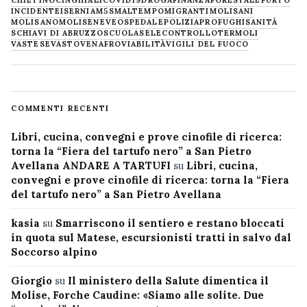
CHIETINO
CINGHIALI
COVID19
DROGA
FINANZA
FORESTALE
FURTO
INCIDENTE
ISERNIA
M5S
MALTEMPO
MIGRANTI
MOLISANI
MOLISANO
MOLISE
NEVE
OSPEDALE
POLIZIA
PROFUGHI
SANITÀ
SCHIAVI DI ABRUZZO
SCUOLA
SELECONTROLLO
TERMOLI
VASTESE
VASTO
VENAFRO
VIABILITÀ
VIGILI DEL FUOCO
COMMENTI RECENTI
Libri, cucina, convegni e prove cinofile di ricerca:
torna la “Fiera del tartufo nero” a San Pietro
Avellana ANDARE A TARTUFI
su
Libri, cucina,
convegni e prove cinofile di ricerca: torna la “Fiera
del tartufo nero” a San Pietro Avellana
kasia
su
Smarriscono il sentiero e restano bloccati
in quota sul Matese, escursionisti tratti in salvo dal
Soccorso alpino
Giorgio
su
Il ministero della Salute dimentica il
Molise, Forche Caudine: «Siamo alle solite. Due