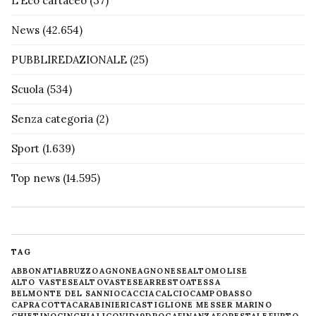
L'Eco cartaceo
(37)
News
(42.654)
PUBBLIREDAZIONALE
(25)
Scuola
(534)
Senza categoria
(2)
Sport
(1.639)
Top news
(14.595)
TAG
ABBONATI
ABRUZZO
AGNONE
AGNONESE
ALTOMOLISE
ALTO VASTESE
ALTOVASTESE
ARRESTO
ATESSA
BELMONTE DEL SANNIO
CACCIA
CALCIO
CAMPOBASSO
CAPRACOTTA
CARABINIERI
CASTIGLIONE MESSER MARINO