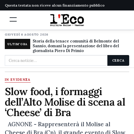
Questa testata non riceve alcun finanziamento pubblico
GIOVEDÌ 6 AGOSTO 2026
Storia della tenace comunità di Belmonte del
ULTIM'ORA
Sannio, domani la presentazione del libro del
giornalista Piero Di Primio
Cerca
CERCA
nel
sito
IN EVIDENZA
Slow food, i formaggi
dell’Alto Molise di scena al
‘Cheese’ di Bra
AGNONE - Rappresenterà il Molise al
Cheese di Bra (Cn), il grande evento di Slow