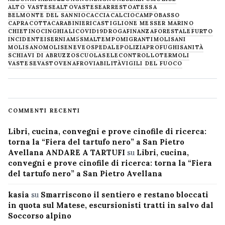
ALTO VASTESE
ALTOVASTESE
ARRESTO
ATESSA
BELMONTE DEL SANNIO
CACCIA
CALCIO
CAMPOBASSO
CAPRACOTTA
CARABINIERI
CASTIGLIONE MESSER MARINO
CHIETINO
CINGHIALI
COVID19
DROGA
FINANZA
FORESTALE
FURTO
INCIDENTE
ISERNIA
M5S
MALTEMPO
MIGRANTI
MOLISANI
MOLISANO
MOLISE
NEVE
OSPEDALE
POLIZIA
PROFUGHI
SANITÀ
SCHIAVI DI ABRUZZO
SCUOLA
SELECONTROLLO
TERMOLI
VASTESE
VASTO
VENAFRO
VIABILITÀ
VIGILI DEL FUOCO
COMMENTI RECENTI
Libri, cucina, convegni e prove cinofile di ricerca:
torna la “Fiera del tartufo nero” a San Pietro
Avellana ANDARE A TARTUFI
su
Libri, cucina,
convegni e prove cinofile di ricerca: torna la “Fiera
del tartufo nero” a San Pietro Avellana
kasia
su
Smarriscono il sentiero e restano bloccati
in quota sul Matese, escursionisti tratti in salvo dal
Soccorso alpino