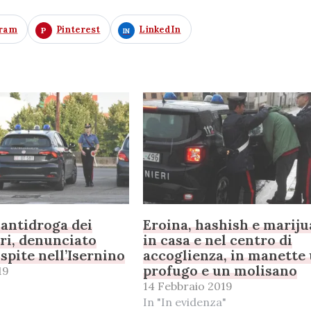
gram
Pinterest
LinkedIn
 antidroga dei
Eroina, hashish e marij
ri, denunciato
in casa e nel centro di
spite nell’Isernino
accoglienza, in manette
profugo e un molisano
19
14 Febbraio 2019
In "In evidenza"