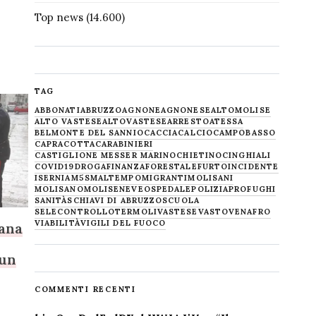
Top news
(14.600)
TAG
ABBONATI
ABRUZZO
AGNONE
AGNONESE
ALTOMOLISE
ALTO VASTESE
ALTOVASTESE
ARRESTO
ATESSA
BELMONTE DEL SANNIO
CACCIA
CALCIO
CAMPOBASSO
CAPRACOTTA
CARABINIERI
CASTIGLIONE MESSER MARINO
CHIETINO
CINGHIALI
COVID19
DROGA
FINANZA
FORESTALE
FURTO
INCIDENTE
ISERNIA
M5S
MALTEMPO
MIGRANTI
MOLISANI
MOLISANO
MOLISE
NEVE
OSPEDALE
POLIZIA
PROFUGHI
SANITÀ
SCHIAVI DI ABRUZZO
SCUOLA
SELECONTROLLO
TERMOLI
VASTESE
VASTO
VENAFRO
VIABILITÀ
VIGILI DEL FUOCO
uana
 un
COMMENTI RECENTI