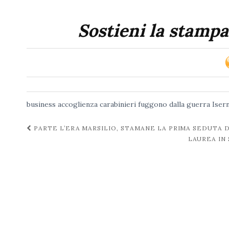
Sostieni la stampa
business accoglienza
carabinieri
fuggono dalla guerra
Isern
Navigazione
PARTE L’ERA MARSILIO, STAMANE LA PRIMA SEDUTA 
LAUREA IN
post