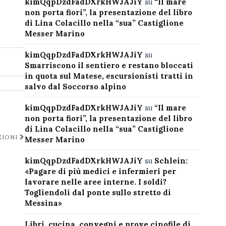
kimQqpDzdFadDXrkHWJAJiY
su
“Il mare
non porta fiori”, la presentazione del libro
di Lina Colacillo nella “sua” Castiglione
Messer Marino
kimQqpDzdFadDXrkHWJAJiY
su
Smarriscono il sentiero e restano bloccati
in quota sul Matese, escursionisti tratti in
salvo dal Soccorso alpino
kimQqpDzdFadDXrkHWJAJiY
su
“Il mare
non porta fiori”, la presentazione del libro
di Lina Colacillo nella “sua” Castiglione
ZIONI
Messer Marino
kimQqpDzdFadDXrkHWJAJiY
su
Schlein:
«Pagare di più medici e infermieri per
lavorare nelle aree interne. I soldi?
Togliendoli dal ponte sullo stretto di
Messina»
Libri, cucina, convegni e prove cinofile di