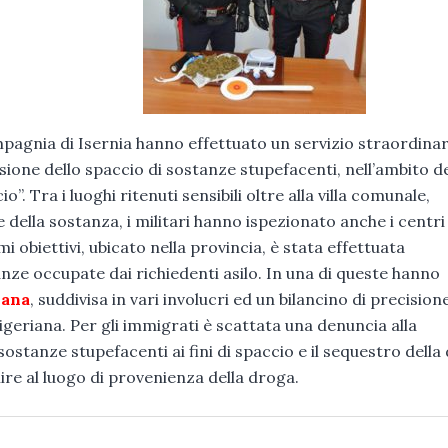
mpagnia di Isernia hanno effettuato un servizio straordinar
sione dello spaccio di sostanze stupefacenti, nell’ambito de
 Tra i luoghi ritenuti sensibili oltre alla villa comunale,
ne della sostanza, i militari hanno ispezionato anche i centri
i obiettivi, ubicato nella provincia, è stata effettuata
nze occupate dai richiedenti asilo. In una di queste hanno
uana
, suddivisa in vari involucri ed un bilancino di precisione
igeriana. Per gli immigrati è scattata una denuncia alla
stanze stupefacenti ai fini di spaccio e il sequestro della
lire al luogo di provenienza della droga.