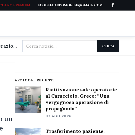
CCOUNT PREMIUM
ECODELLALTOMOLISE@GMAIL.COM
Cerca
Riattivazione sale operatorie al Caracciolo, Greco: "Una vergognosa operazione di propaganda"
CERCA
nel
sito
ARTICOLI RECENTI
Riattivazione sale operatorie
al Caracciolo, Greco: “Una
vergognosa operazione di
propaganda”
07 AGO 2026
o un
e
Trasferimento paziente,