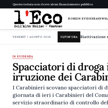
Questa testata non riceve alcun finanziamento pubblico
HOME
IN EVIDENZA
NEWS
VENERDÌ 7 AGOSTO 2026
ULTIM'ORA
IN EVIDENZA
Spacciatori di droga
irruzione dei Carabi
I Carabinieri scovano spacciatori di d
giornata di ieri i Carabinieri del Co
servizio straordinario di controllo de