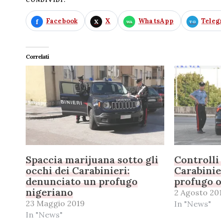
CONDIVIDI:
Facebook
X
WhatsApp
Tele
Correlati
Spaccia marijuana sotto gli
Controlli
occhi dei Carabinieri:
Carabinie
denunciato un profugo
profugo o
nigeriano
2 Agosto 20
23 Maggio 2019
In "News"
In "News"