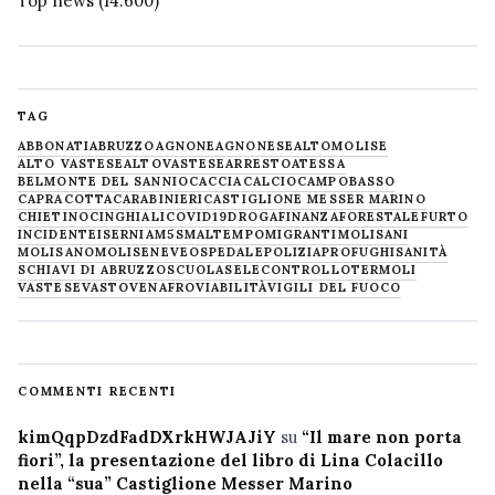
Top news
(14.600)
TAG
ABBONATI
ABRUZZO
AGNONE
AGNONESE
ALTOMOLISE
ALTO VASTESE
ALTOVASTESE
ARRESTO
ATESSA
BELMONTE DEL SANNIO
CACCIA
CALCIO
CAMPOBASSO
CAPRACOTTA
CARABINIERI
CASTIGLIONE MESSER MARINO
CHIETINO
CINGHIALI
COVID19
DROGA
FINANZA
FORESTALE
FURTO
INCIDENTE
ISERNIA
M5S
MALTEMPO
MIGRANTI
MOLISANI
MOLISANO
MOLISE
NEVE
OSPEDALE
POLIZIA
PROFUGHI
SANITÀ
SCHIAVI DI ABRUZZO
SCUOLA
SELECONTROLLO
TERMOLI
VASTESE
VASTO
VENAFRO
VIABILITÀ
VIGILI DEL FUOCO
COMMENTI RECENTI
kimQqpDzdFadDXrkHWJAJiY
su
“Il mare non porta
fiori”, la presentazione del libro di Lina Colacillo
nella “sua” Castiglione Messer Marino