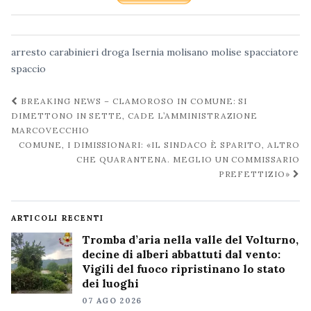
arresto
carabinieri
droga
Isernia
molisano
molise
spacciatore
spaccio
Navigazione
BREAKING NEWS – CLAMOROSO IN COMUNE: SI
post
DIMETTONO IN SETTE, CADE L’AMMINISTRAZIONE
MARCOVECCHIO
COMUNE, I DIMISSIONARI: «IL SINDACO È SPARITO, ALTRO
CHE QUARANTENA. MEGLIO UN COMMISSARIO
PREFETTIZIO»
ARTICOLI RECENTI
Tromba d’aria nella valle del Volturno,
decine di alberi abbattuti dal vento:
Vigili del fuoco ripristinano lo stato
dei luoghi
07 AGO 2026