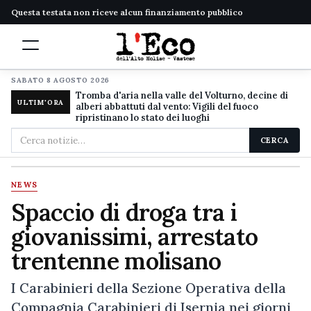
Questa testata non riceve alcun finanziamento pubblico
SABATO 8 AGOSTO 2026
Tromba d'aria nella valle del Volturno, decine di
ULTIM'ORA
alberi abbattuti dal vento: Vigili del fuoco
ripristinano lo stato dei luoghi
Cerca
CERCA
nel
sito
NEWS
Spaccio di droga tra i
giovanissimi, arrestato
trentenne molisano
I Carabinieri della Sezione Operativa della
Compagnia Carabinieri di Isernia nei giorni