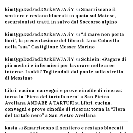
kimQqpDzdFadDXrkHWJAJiY
su
Smarriscono il
sentiero e restano bloccati in quota sul Matese,
escursionisti tratti in salvo dal Soccorso alpino
kimQqpDzdFadDXrkHWJAJiY
su
“Il mare non porta
fiori”, la presentazione del libro di Lina Colacillo
nella “sua” Castiglione Messer Marino
kimQqpDzdFadDXrkHWJAJiY
su
Schlein: «Pagare di
più medici e infermieri per lavorare nelle aree
interne. I soldi? Togliendoli dal ponte sullo stretto
di Messina»
Libri, cucina, convegni e prove cinofile di ricerca:
torna la “Fiera del tartufo nero” a San Pietro
Avellana ANDARE A TARTUFI
su
Libri, cucina,
convegni e prove cinofile di ricerca: torna la “Fiera
del tartufo nero” a San Pietro Avellana
kasia
su
Smarriscono il sentiero e restano bloccati