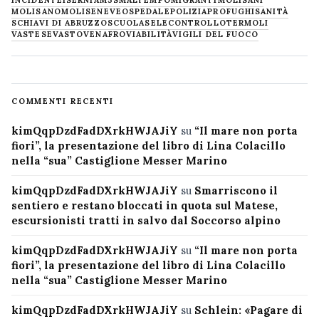
INCIDENTE
ISERNIA
M5S
MALTEMPO
MIGRANTI
MOLISANI
MOLISANO
MOLISE
NEVE
OSPEDALE
POLIZIA
PROFUGHI
SANITÀ
SCHIAVI DI ABRUZZO
SCUOLA
SELECONTROLLO
TERMOLI
VASTESE
VASTO
VENAFRO
VIABILITÀ
VIGILI DEL FUOCO
COMMENTI RECENTI
kimQqpDzdFadDXrkHWJAJiY
su
“Il mare non porta
fiori”, la presentazione del libro di Lina Colacillo
nella “sua” Castiglione Messer Marino
kimQqpDzdFadDXrkHWJAJiY
su
Smarriscono il
sentiero e restano bloccati in quota sul Matese,
escursionisti tratti in salvo dal Soccorso alpino
kimQqpDzdFadDXrkHWJAJiY
su
“Il mare non porta
fiori”, la presentazione del libro di Lina Colacillo
nella “sua” Castiglione Messer Marino
kimQqpDzdFadDXrkHWJAJiY
su
Schlein: «Pagare di