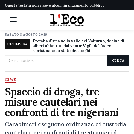
Questa testata non riceve alcun finanziamento pubblico
SABATO 8 AGOSTO 2026
Tromba d'aria nella valle del Volturno, decine di
ULTIM'ORA
alberi abbattuti dal vento: Vigili del fuoco
ripristinano lo stato dei luoghi
Cerca
CERCA
nel
sito
NEWS
Spaccio di droga, tre
misure cautelari nei
confronti di tre nigeriani
Carabinieri eseguono ordinanze di custodia
cautelare nei confronti di tre stranieri di