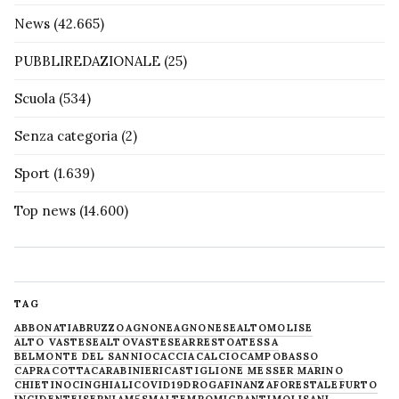
News
(42.665)
PUBBLIREDAZIONALE
(25)
Scuola
(534)
Senza categoria
(2)
Sport
(1.639)
Top news
(14.600)
TAG
ABBONATI
ABRUZZO
AGNONE
AGNONESE
ALTOMOLISE
ALTO VASTESE
ALTOVASTESE
ARRESTO
ATESSA
BELMONTE DEL SANNIO
CACCIA
CALCIO
CAMPOBASSO
CAPRACOTTA
CARABINIERI
CASTIGLIONE MESSER MARINO
CHIETINO
CINGHIALI
COVID19
DROGA
FINANZA
FORESTALE
FURTO