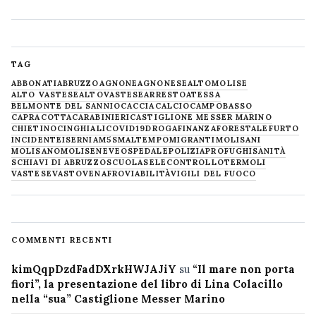
TAG
ABBONATI
ABRUZZO
AGNONE
AGNONESE
ALTOMOLISE
ALTO VASTESE
ALTOVASTESE
ARRESTO
ATESSA
BELMONTE DEL SANNIO
CACCIA
CALCIO
CAMPOBASSO
CAPRACOTTA
CARABINIERI
CASTIGLIONE MESSER MARINO
CHIETINO
CINGHIALI
COVID19
DROGA
FINANZA
FORESTALE
FURTO
INCIDENTE
ISERNIA
M5S
MALTEMPO
MIGRANTI
MOLISANI
MOLISANO
MOLISE
NEVE
OSPEDALE
POLIZIA
PROFUGHI
SANITÀ
SCHIAVI DI ABRUZZO
SCUOLA
SELECONTROLLO
TERMOLI
VASTESE
VASTO
VENAFRO
VIABILITÀ
VIGILI DEL FUOCO
COMMENTI RECENTI
kimQqpDzdFadDXrkHWJAJiY
su
“Il mare non porta
fiori”, la presentazione del libro di Lina Colacillo
nella “sua” Castiglione Messer Marino