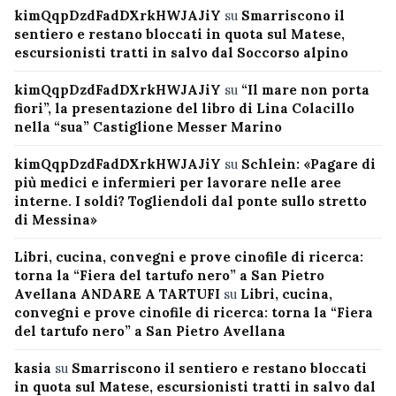
kimQqpDzdFadDXrkHWJAJiY
su
Smarriscono il
sentiero e restano bloccati in quota sul Matese,
escursionisti tratti in salvo dal Soccorso alpino
kimQqpDzdFadDXrkHWJAJiY
su
“Il mare non porta
fiori”, la presentazione del libro di Lina Colacillo
nella “sua” Castiglione Messer Marino
kimQqpDzdFadDXrkHWJAJiY
su
Schlein: «Pagare di
più medici e infermieri per lavorare nelle aree
interne. I soldi? Togliendoli dal ponte sullo stretto
di Messina»
Libri, cucina, convegni e prove cinofile di ricerca:
torna la “Fiera del tartufo nero” a San Pietro
Avellana ANDARE A TARTUFI
su
Libri, cucina,
convegni e prove cinofile di ricerca: torna la “Fiera
del tartufo nero” a San Pietro Avellana
kasia
su
Smarriscono il sentiero e restano bloccati
in quota sul Matese, escursionisti tratti in salvo dal