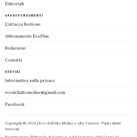
Editoriali
APPROFONDIMENTI
L'attacca Bottone
Abbonamenti EcoPlus
Redazione
Contatti
SERVIZI
Informativa sulla privacy
ecodellaltomolise@gmail.com
Facebook
Copyright © 2026 l'Eco dell'Alto Molise e Alto Vastese. Tutti i diritti
riservati.
Registrazione Tribunale di Isernia n. 2 del 12 marzo 2014 | Anno 12