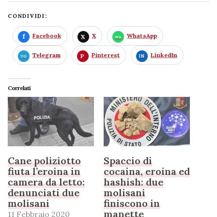
CONDIVIDI:
Facebook
X
WhatsApp
Telegram
Pinterest
LinkedIn
Correlati
Cane poliziotto
Spaccio di
fiuta l’eroina in
cocaina, eroina ed
camera da letto:
hashish: due
denunciati due
molisani
molisani
finiscono in
manette
11 Febbraio 2020