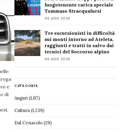
luogotenente carica speciale
Tommaso Stracqualursi
06 AGO 2026
Tre escursionisti in difficoltà
sui monti intorno ad Ateleta,
raggiunti e tratti in salvo dai
tecnici del Soccorso alpino
06 AGO 2026
elle
droga
CATEGORIE
ivo e
o di
Auguri
(1.117)
esi,
Cultura
(1.239)
Dal Cenacolo
(29)