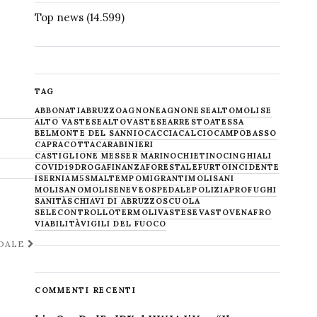
Top news
(14.599)
TAG
ABBONATI
ABRUZZO
AGNONE
AGNONESE
ALTOMOLISE
ALTO VASTESE
ALTOVASTESE
ARRESTO
ATESSA
BELMONTE DEL SANNIO
CACCIA
CALCIO
CAMPOBASSO
CAPRACOTTA
CARABINIERI
CASTIGLIONE MESSER MARINO
CHIETINO
CINGHIALI
COVID19
DROGA
FINANZA
FORESTALE
FURTO
INCIDENTE
ISERNIA
M5S
MALTEMPO
MIGRANTI
MOLISANI
MOLISANO
MOLISE
NEVE
OSPEDALE
POLIZIA
PROFUGHI
SANITÀ
SCHIAVI DI ABRUZZO
SCUOLA
SELECONTROLLO
TERMOLI
VASTESE
VASTO
VENAFRO
VIABILITÀ
VIGILI DEL FUOCO
EDALE
COMMENTI RECENTI