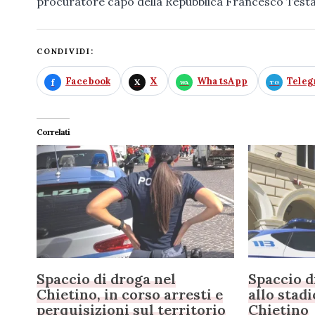
procuratore capo della Repubblica Francesco Testa
CONDIVIDI:
Facebook
X
WhatsApp
Tele
Correlati
Spaccio di droga nel
Spaccio d
Chietino, in corso arresti e
allo stadi
perquisizioni sul territorio
Chietino