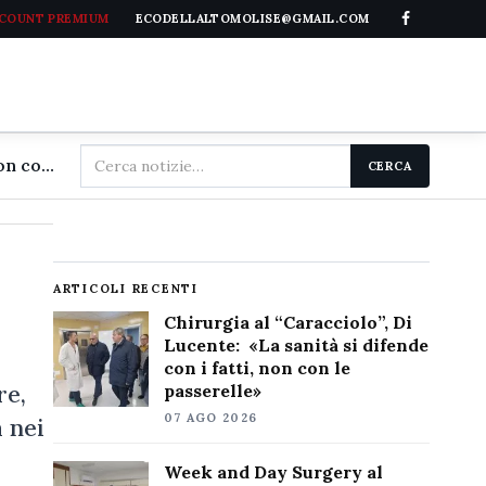
CCOUNT PREMIUM
ECODELLALTOMOLISE@GMAIL.COM
Cerca
Chirurgia al "Caracciolo", Di Lucente: «La sanità si difende con i fatti, non con le passerelle»
CERCA
nel
sito
ARTICOLI RECENTI
Chirurgia al “Caracciolo”, Di
Lucente: «La sanità si difende
con i fatti, non con le
re,
passerelle»
07 AGO 2026
 nei
Week and Day Surgery al