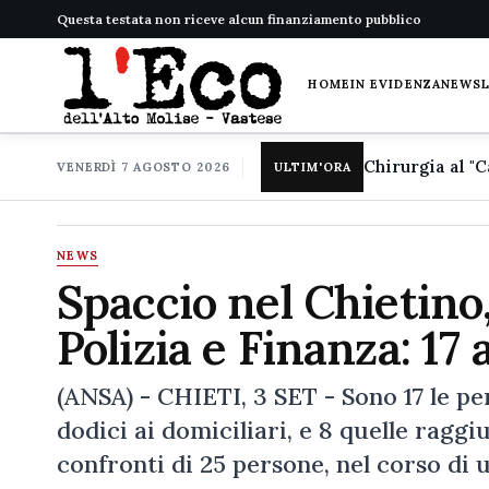
Questa testata non riceve alcun finanziamento pubblico
HOME
IN EVIDENZA
NEWS
VENERDÌ 7 AGOSTO 2026
ULTIM'ORA
NEWS
Spaccio nel Chietino
Polizia e Finanza: 17 
(ANSA) - CHIETI, 3 SET - Sono 17 le pe
dodici ai domiciliari, e 8 quelle ragg
confronti di 25 persone, nel corso di