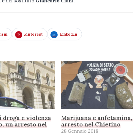
 e del sostituto
Giancarlo Ciani
.
gram
Pinterest
LinkedIn
i droga e violenza
Marijuana e anfetamina,
o, un arresto nel
arresto nel Chietino
28 Gennaio 2018