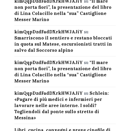
kimQqpDzdFadDXrkHWJAJiY
su
“Il mare
non porta fiori”, la presentazione del libro
di Lina Colacillo nella “sua” Castiglione
Messer Marino
kimQqpDzdFadDXrkHWJAJiY
su
Smarriscono il sentiero e restano bloccati
in quota sul Matese, escursionisti tratti in
salvo dal Soccorso alpino
kimQqpDzdFadDXrkHWJAJiY
su
“Il mare
non porta fiori”, la presentazione del libro
di Lina Colacillo nella “sua” Castiglione
Messer Marino
kimQqpDzdFadDXrkHWJAJiY
su
Schlein:
«Pagare di più medici e infermieri per
lavorare nelle aree interne. I soldi?
Togliendoli dal ponte sullo stretto di
Messina»
Libri, cucina, convegni e prove cinofile di