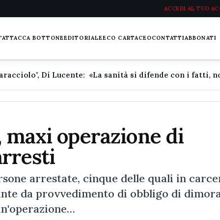
ACCEDI AL TUO A
L'ATTACCA BOTTONE
EDITORIALE
ECO CARTACEO
CONTATTI
ABBONATI
, maxi operazione di
arresti
rsone arrestate, cinque delle quali in carce
iunte da provvedimento di obbligo di dimora
 un'operazione…