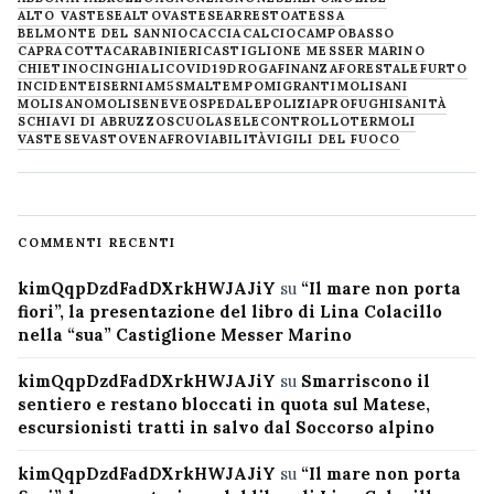
ALTO VASTESE
ALTOVASTESE
ARRESTO
ATESSA
BELMONTE DEL SANNIO
CACCIA
CALCIO
CAMPOBASSO
CAPRACOTTA
CARABINIERI
CASTIGLIONE MESSER MARINO
CHIETINO
CINGHIALI
COVID19
DROGA
FINANZA
FORESTALE
FURTO
INCIDENTE
ISERNIA
M5S
MALTEMPO
MIGRANTI
MOLISANI
MOLISANO
MOLISE
NEVE
OSPEDALE
POLIZIA
PROFUGHI
SANITÀ
SCHIAVI DI ABRUZZO
SCUOLA
SELECONTROLLO
TERMOLI
VASTESE
VASTO
VENAFRO
VIABILITÀ
VIGILI DEL FUOCO
COMMENTI RECENTI
kimQqpDzdFadDXrkHWJAJiY
su
“Il mare non porta
fiori”, la presentazione del libro di Lina Colacillo
nella “sua” Castiglione Messer Marino
kimQqpDzdFadDXrkHWJAJiY
su
Smarriscono il
sentiero e restano bloccati in quota sul Matese,
escursionisti tratti in salvo dal Soccorso alpino
kimQqpDzdFadDXrkHWJAJiY
su
“Il mare non porta