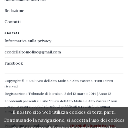
Redazione
Contatti
SERVIZI
Informativa sulla privacy
ecodellaltomolise@gmail.com
Facebook
Copyright © 2026 l'Eco dell'Alto Molise e Alto Vastese. Tutti i diritti
riservati.
Registrazione Tribunale di Isernia n. 2 del 12 marzo 2014 | Anno 12
I contenuti presenti sul sito "l'Eco dell'Alto Molise e Alto Vastese" non
possono essere copiati, riprodotti, pubblicati o redistribuiti senza
Il nostro sito web utilizza cookies di terzi parti.
autorizzazione espressa degli autori.
Continuando la navigazione, si accetta l uso dei cookies
Piattaforma web realizzata e gestita da
VPONE di Vittorio Paoletti