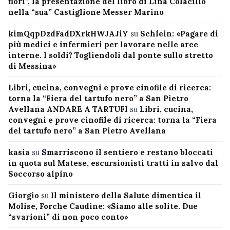
fiori”, la presentazione del libro di Lina Colacillo
nella “sua” Castiglione Messer Marino
kimQqpDzdFadDXrkHWJAJiY
su
Schlein: «Pagare di
più medici e infermieri per lavorare nelle aree
interne. I soldi? Togliendoli dal ponte sullo stretto
di Messina»
Libri, cucina, convegni e prove cinofile di ricerca:
torna la “Fiera del tartufo nero” a San Pietro
Avellana ANDARE A TARTUFI
su
Libri, cucina,
convegni e prove cinofile di ricerca: torna la “Fiera
del tartufo nero” a San Pietro Avellana
kasia
su
Smarriscono il sentiero e restano bloccati
in quota sul Matese, escursionisti tratti in salvo dal
Soccorso alpino
Giorgio
su
Il ministero della Salute dimentica il
Molise, Forche Caudine: «Siamo alle solite. Due
“svarioni” di non poco conto»