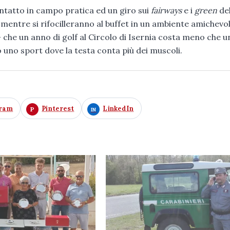
ontatto in campo pratica ed un giro sui
fairways
e i
green
de
, mentre si rifocilleranno al buffet in un ambiente amichevo
che un anno di golf al Circolo di Isernia costa meno che 
o uno sport dove la testa conta più dei muscoli.
gram
Pinterest
LinkedIn