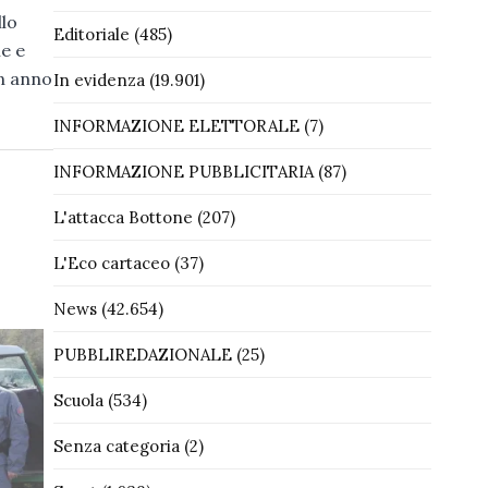
llo
Editoriale
(485)
le e
un anno
In evidenza
(19.901)
INFORMAZIONE ELETTORALE
(7)
INFORMAZIONE PUBBLICITARIA
(87)
L'attacca Bottone
(207)
L'Eco cartaceo
(37)
News
(42.654)
PUBBLIREDAZIONALE
(25)
Scuola
(534)
Senza categoria
(2)