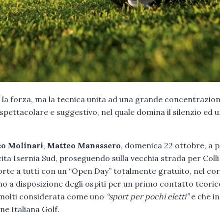
la forza, ma la tecnica unita ad una grande concentrazion
 spettacolare e suggestivo, nel quale domina il silenzio ed 
o Molinari
,
Matteo Manassero
, domenica 22 ottobre, a p
scita Isernia Sud, proseguendo sulla vecchia strada per Colli
e porte a tutti con un “Open Day” totalmente gratuito, nel co
no a disposizione degli ospiti per un primo contatto teoric
a molti considerata come uno
“sport per pochi eletti”
e che in 
ne Italiana Golf.