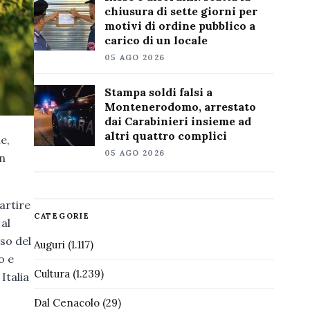
chiusura di sette giorni per
motivi di ordine pubblico a
carico di un locale
05 AGO 2026
Stampa soldi falsi a
Montenerodomo, arrestato
dai Carabinieri insieme ad
altri quattro complici
e,
05 AGO 2026
un
artire
CATEGORIE
 al
rso del
Auguri
(1.117)
o e
Cultura
(1.239)
Italia
Dal Cenacolo
(29)