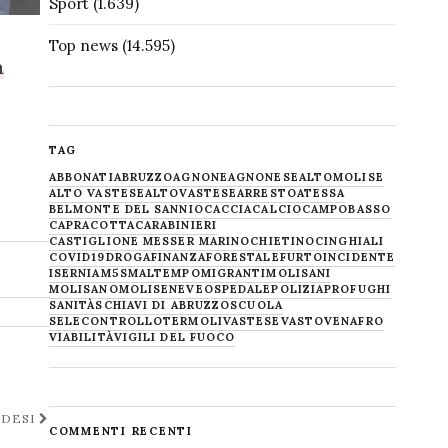
Sport
(1.639)
Top news
(14.595)
a
TAG
ABBONATI
ABRUZZO
AGNONE
AGNONESE
ALTOMOLISE
ALTO VASTESE
ALTOVASTESE
ARRESTO
ATESSA
BELMONTE DEL SANNIO
CACCIA
CALCIO
CAMPOBASSO
CAPRACOTTA
CARABINIERI
CASTIGLIONE MESSER MARINO
CHIETINO
CINGHIALI
COVID19
DROGA
FINANZA
FORESTALE
FURTO
INCIDENTE
ISERNIA
M5S
MALTEMPO
MIGRANTI
MOLISANI
MOLISANO
MOLISE
NEVE
OSPEDALE
POLIZIA
PROFUGHI
SANITÀ
SCHIAVI DI ABRUZZO
SCUOLA
SELECONTROLLO
TERMOLI
VASTESE
VASTO
VENAFRO
VIABILITÀ
VIGILI DEL FUOCO
ADESI
COMMENTI RECENTI