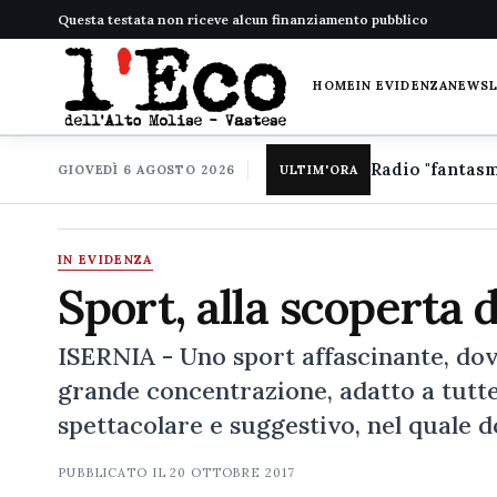
Questa testata non riceve alcun finanziamento pubblico
HOME
IN EVIDENZA
NEWS
GIOVEDÌ 6 AGOSTO 2026
ULTIM'ORA
IN EVIDENZA
Sport, alla scoperta d
ISERNIA - Uno sport affascinante, dov
grande concentrazione, adatto a tutte 
spettacolare e suggestivo, nel quale d
PUBBLICATO IL
20 OTTOBRE 2017