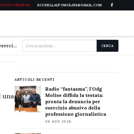
CCOUNT PREMIUM
ECODELLALTOMOLISE@GMAIL.COM
Cerca
Radio "fantasma", l'Odg Molise diffida la testata: pronta la denuncia per esercizio abusivo della professione giornalistica
CERCA
nel
sito
ARTICOLI RECENTI
Radio “fantasma”, l’Odg
d una
Molise diffida la testata:
pronta la denuncia per
esercizio abusivo della
professione giornalistica
06 AGO 2026