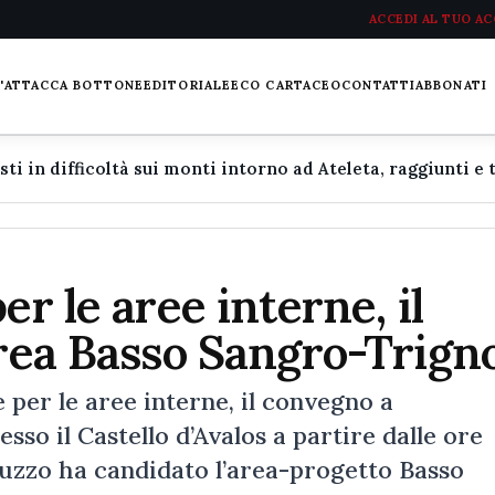
ACCEDI AL TUO A
L'ATTACCA BOTTONE
EDITORIALE
ECO CARTACEO
CONTATTI
ABBONATI
er le aree interne, il
area Basso Sangro-Trign
er le aree interne, il convegno a
so il Castello d’Avalos a partire dalle ore
ruzzo ha candidato l’area-progetto Basso