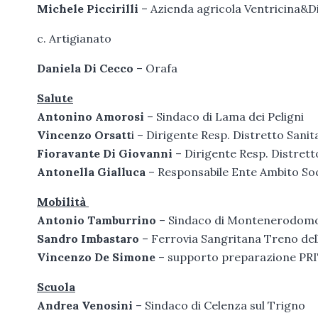
Michele Piccirilli
– Azienda agricola Ventricina&D
c. Artigianato
Daniela Di Cecco
– Orafa
Salute
Antonino Amorosi
– Sindaco di Lama dei Peligni
Vincenzo Orsatt
i – Dirigente Resp. Distretto Sani
Fioravante Di Giovanni
– Dirigente Resp. Distrett
Antonella Gialluca
– Responsabile Ente Ambito Soc
Mobilità
Antonio Tamburrino
– Sindaco di Montenerodom
Sandro Imbastaro
– Ferrovia Sangritana Treno dell
Vincenzo De Simone
– supporto preparazione PRIT
Scuola
Andrea Venosini
– Sindaco di Celenza sul Trigno