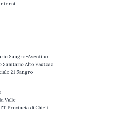
intorni
tario Sangro-Aventino
o Sanitario Alto Vastese
iale 21 Sangro
o
a Valle
T Provincia di Chieti