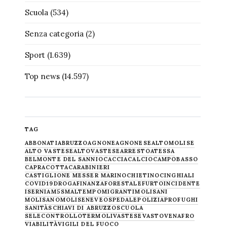
Scuola
(534)
Senza categoria
(2)
Sport
(1.639)
Top news
(14.597)
TAG
ABBONATI
ABRUZZO
AGNONE
AGNONESE
ALTOMOLISE
ALTO VASTESE
ALTOVASTESE
ARRESTO
ATESSA
BELMONTE DEL SANNIO
CACCIA
CALCIO
CAMPOBASSO
CAPRACOTTA
CARABINIERI
CASTIGLIONE MESSER MARINO
CHIETINO
CINGHIALI
COVID19
DROGA
FINANZA
FORESTALE
FURTO
INCIDENTE
ISERNIA
M5S
MALTEMPO
MIGRANTI
MOLISANI
MOLISANO
MOLISE
NEVE
OSPEDALE
POLIZIA
PROFUGHI
SANITÀ
SCHIAVI DI ABRUZZO
SCUOLA
SELECONTROLLO
TERMOLI
VASTESE
VASTO
VENAFRO
VIABILITÀ
VIGILI DEL FUOCO