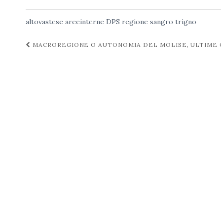
altovastese
areeinterne
DPS
regione
sangro
trigno
Navigazione
MACROREGIONE O AUTONOMIA DEL MOLISE, ULTIME 
post