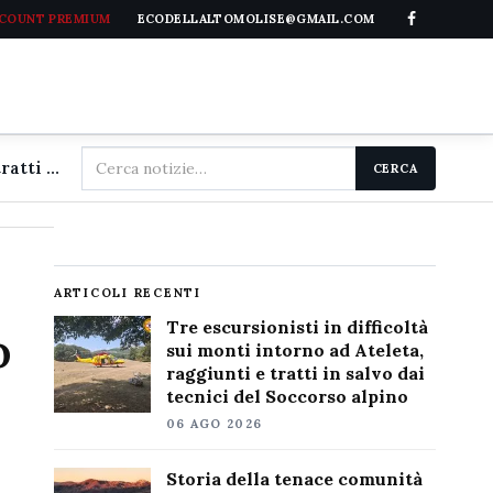
CCOUNT PREMIUM
ECODELLALTOMOLISE@GMAIL.COM
Cerca
Tre escursionisti in difficoltà sui monti intorno ad Ateleta, raggiunti e tratti in salvo dai tecnici del Soccorso alpino
CERCA
nel
sito
ARTICOLI RECENTI
Tre escursionisti in difficoltà
o
sui monti intorno ad Ateleta,
raggiunti e tratti in salvo dai
tecnici del Soccorso alpino
06 AGO 2026
Storia della tenace comunità