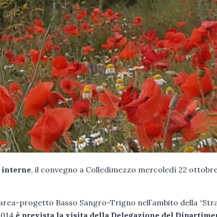
 interne
, il convegno a Colledimezzo mercoledì 22 ottobr
area-progetto Basso Sangro-Trigno nell’ambito della “Str
2014
è prevista la visita della Delegazione del Dipartime