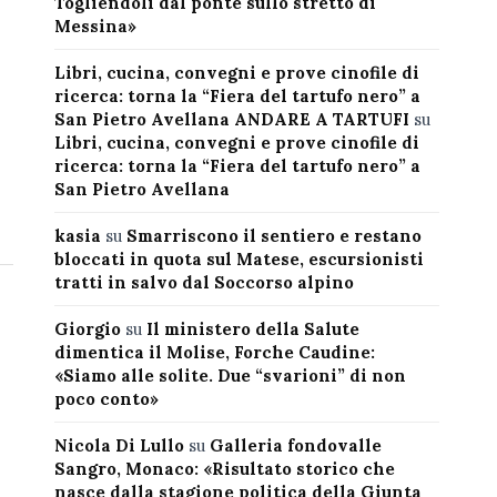
Togliendoli dal ponte sullo stretto di
Messina»
Libri, cucina, convegni e prove cinofile di
ricerca: torna la “Fiera del tartufo nero” a
San Pietro Avellana ANDARE A TARTUFI
su
Libri, cucina, convegni e prove cinofile di
ricerca: torna la “Fiera del tartufo nero” a
San Pietro Avellana
kasia
su
Smarriscono il sentiero e restano
bloccati in quota sul Matese, escursionisti
tratti in salvo dal Soccorso alpino
Giorgio
su
Il ministero della Salute
dimentica il Molise, Forche Caudine:
«Siamo alle solite. Due “svarioni” di non
poco conto»
Nicola Di Lullo
su
Galleria fondovalle
Sangro, Monaco: «Risultato storico che
nasce dalla stagione politica della Giunta