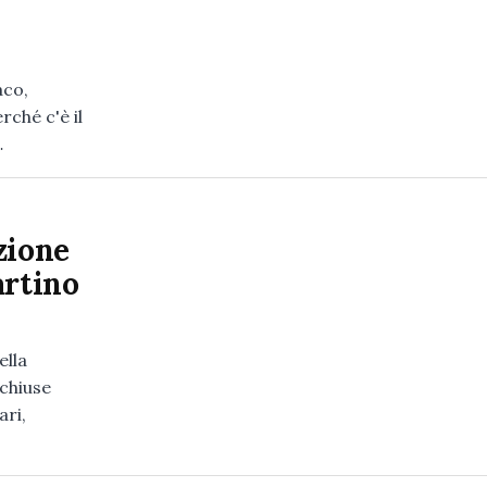
aco,
ché c'è il
…
zione
artino
ella
 chiuse
ari,