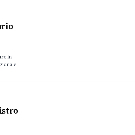
ario
are in
egionale
istro