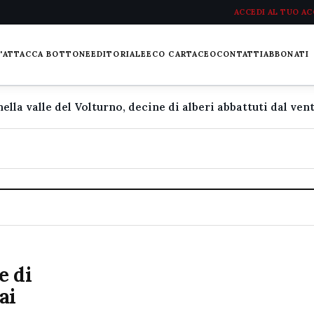
ACCEDI AL TUO A
L'ATTACCA BOTTONE
EDITORIALE
ECO CARTACEO
CONTATTI
ABBONATI
e di
ai