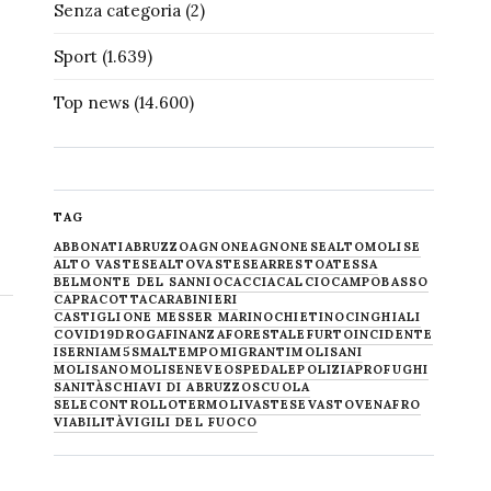
Senza categoria
(2)
Sport
(1.639)
Top news
(14.600)
TAG
ABBONATI
ABRUZZO
AGNONE
AGNONESE
ALTOMOLISE
ALTO VASTESE
ALTOVASTESE
ARRESTO
ATESSA
BELMONTE DEL SANNIO
CACCIA
CALCIO
CAMPOBASSO
CAPRACOTTA
CARABINIERI
CASTIGLIONE MESSER MARINO
CHIETINO
CINGHIALI
COVID19
DROGA
FINANZA
FORESTALE
FURTO
INCIDENTE
ISERNIA
M5S
MALTEMPO
MIGRANTI
MOLISANI
MOLISANO
MOLISE
NEVE
OSPEDALE
POLIZIA
PROFUGHI
SANITÀ
SCHIAVI DI ABRUZZO
SCUOLA
SELECONTROLLO
TERMOLI
VASTESE
VASTO
VENAFRO
VIABILITÀ
VIGILI DEL FUOCO