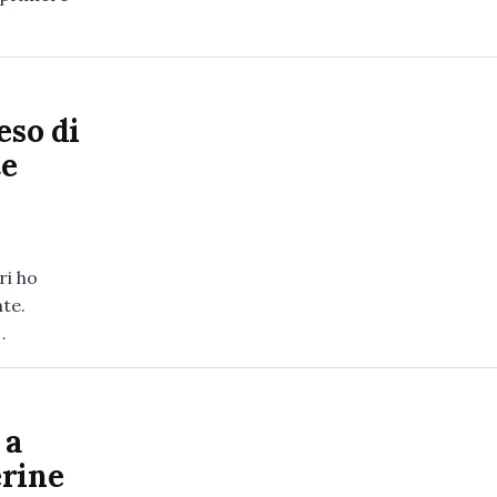
eso di
te
ri ho
nte.
…
 a
erine