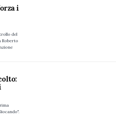
orza i
rollo del
ia Roberto
enzione
colto:
i
prima
Giocando".