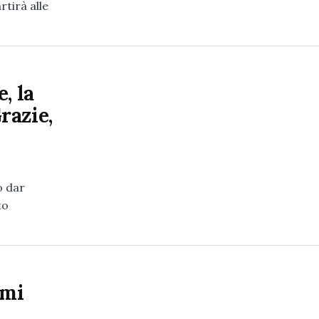
tirà alle
, la
razie,
ò dar
to
emi