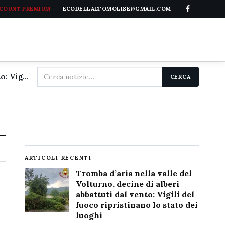
CCOUNT PREMIUM
ECODELLALTOMOLISE@GMAIL.COM
Cerca
Tromba d'aria nella valle del Volturno, decine di alberi abbattuti dal vento: Vigili del fuoco ripristinano lo stato dei luoghi
CERCA
nel
sito
ARTICOLI RECENTI
Tromba d’aria nella valle del
Volturno, decine di alberi
abbattuti dal vento: Vigili del
fuoco ripristinano lo stato dei
luoghi