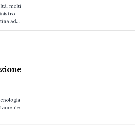
ltà, molti
inistro
ttina ad…
azione
ecnologia
ustamente