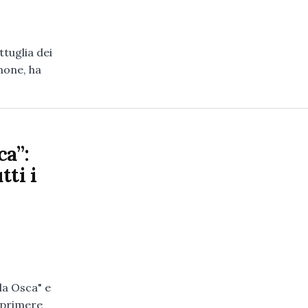
tuglia dei
gnone, ha
ca”:
tti i
la Osca" e
sprimere