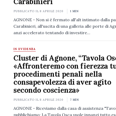
Carabinieri
PUBBLICATO IL
8 APRILE 2020
1 MIN
AGNONE - Non si è fermato all'alt intimato dalla pat
Carabinieri, all'uscita di una galleria alle porte di A
anzi accelerato tentando di investire…
IN EVIDENZA
Cluster di Agnone, “Tavola Os
«Affronteremo con fierezza tu
procedimenti penali nella
consapevolezza di aver agito
secondo coscienza»
PUBBLICATO IL
8 APRILE 2020
7 MIN
AGNONE - Riceviamo dalla casa di assistenza "Tavo
pubblichiamo: La Tavola Osca vuole innanzi tutto e