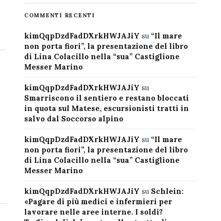
COMMENTI RECENTI
kimQqpDzdFadDXrkHWJAJiY
su
“Il mare
non porta fiori”, la presentazione del libro
di Lina Colacillo nella “sua” Castiglione
Messer Marino
kimQqpDzdFadDXrkHWJAJiY
su
Smarriscono il sentiero e restano bloccati
in quota sul Matese, escursionisti tratti in
salvo dal Soccorso alpino
kimQqpDzdFadDXrkHWJAJiY
su
“Il mare
non porta fiori”, la presentazione del libro
di Lina Colacillo nella “sua” Castiglione
Messer Marino
kimQqpDzdFadDXrkHWJAJiY
su
Schlein:
«Pagare di più medici e infermieri per
lavorare nelle aree interne. I soldi?