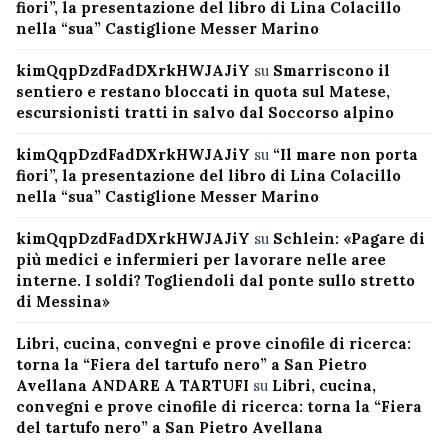
fiori”, la presentazione del libro di Lina Colacillo
nella “sua” Castiglione Messer Marino
kimQqpDzdFadDXrkHWJAJiY
su
Smarriscono il
sentiero e restano bloccati in quota sul Matese,
escursionisti tratti in salvo dal Soccorso alpino
kimQqpDzdFadDXrkHWJAJiY
su
“Il mare non porta
fiori”, la presentazione del libro di Lina Colacillo
nella “sua” Castiglione Messer Marino
kimQqpDzdFadDXrkHWJAJiY
su
Schlein: «Pagare di
più medici e infermieri per lavorare nelle aree
interne. I soldi? Togliendoli dal ponte sullo stretto
di Messina»
Libri, cucina, convegni e prove cinofile di ricerca:
torna la “Fiera del tartufo nero” a San Pietro
Avellana ANDARE A TARTUFI
su
Libri, cucina,
convegni e prove cinofile di ricerca: torna la “Fiera
del tartufo nero” a San Pietro Avellana