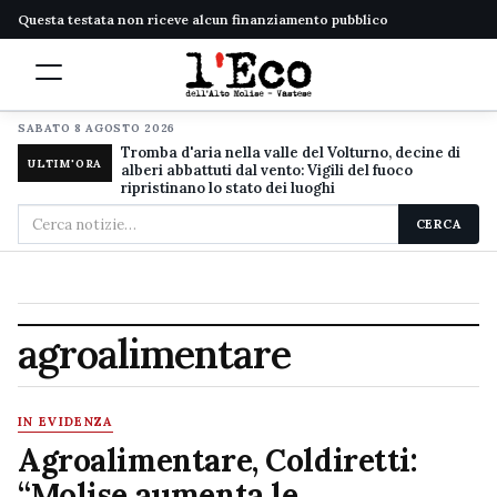
Questa testata non riceve alcun finanziamento pubblico
SABATO 8 AGOSTO 2026
Tromba d'aria nella valle del Volturno, decine di
ULTIM'ORA
alberi abbattuti dal vento: Vigili del fuoco
ripristinano lo stato dei luoghi
Cerca
CERCA
nel
sito
agroalimentare
IN EVIDENZA
Agroalimentare, Coldiretti:
“Molise aumenta le