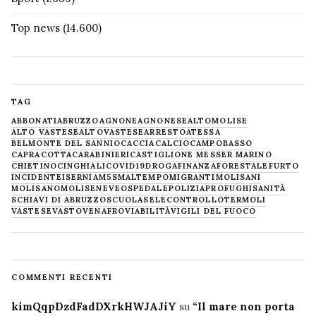
Top news
(14.600)
TAG
ABBONATI
ABRUZZO
AGNONE
AGNONESE
ALTOMOLISE
ALTO VASTESE
ALTOVASTESE
ARRESTO
ATESSA
BELMONTE DEL SANNIO
CACCIA
CALCIO
CAMPOBASSO
CAPRACOTTA
CARABINIERI
CASTIGLIONE MESSER MARINO
CHIETINO
CINGHIALI
COVID19
DROGA
FINANZA
FORESTALE
FURTO
INCIDENTE
ISERNIA
M5S
MALTEMPO
MIGRANTI
MOLISANI
MOLISANO
MOLISE
NEVE
OSPEDALE
POLIZIA
PROFUGHI
SANITÀ
SCHIAVI DI ABRUZZO
SCUOLA
SELECONTROLLO
TERMOLI
VASTESE
VASTO
VENAFRO
VIABILITÀ
VIGILI DEL FUOCO
COMMENTI RECENTI
kimQqpDzdFadDXrkHWJAJiY
su
“Il mare non porta