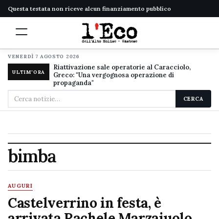
Questa testata non riceve alcun finanziamento pubblico
VENERDÌ 7 AGOSTO 2026
Riattivazione sale operatorie al Caracciolo,
ULTIM'ORA
Greco: "Una vergognosa operazione di
propaganda"
Cerca
CERCA
nel
sito
bimba
AUGURI
Castelverrino in festa, è
arrivata Rachele Marzaiuolo