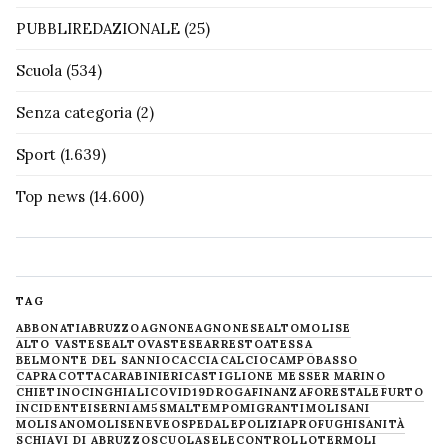
PUBBLIREDAZIONALE
(25)
Scuola
(534)
Senza categoria
(2)
Sport
(1.639)
Top news
(14.600)
TAG
ABBONATI
ABRUZZO
AGNONE
AGNONESE
ALTOMOLISE
ALTO VASTESE
ALTOVASTESE
ARRESTO
ATESSA
BELMONTE DEL SANNIO
CACCIA
CALCIO
CAMPOBASSO
CAPRACOTTA
CARABINIERI
CASTIGLIONE MESSER MARINO
CHIETINO
CINGHIALI
COVID19
DROGA
FINANZA
FORESTALE
FURTO
INCIDENTE
ISERNIA
M5S
MALTEMPO
MIGRANTI
MOLISANI
MOLISANO
MOLISE
NEVE
OSPEDALE
POLIZIA
PROFUGHI
SANITÀ
SCHIAVI DI ABRUZZO
SCUOLA
SELECONTROLLO
TERMOLI