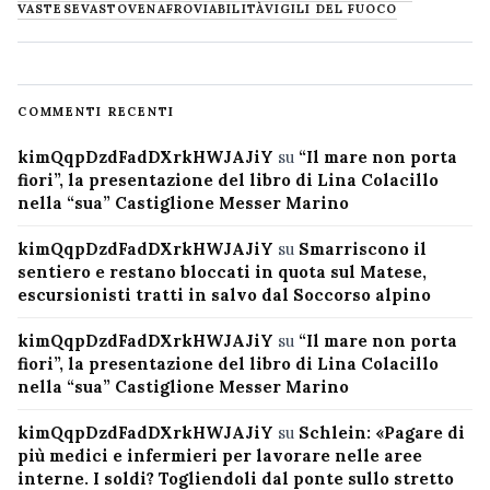
VASTESE
VASTO
VENAFRO
VIABILITÀ
VIGILI DEL FUOCO
COMMENTI RECENTI
kimQqpDzdFadDXrkHWJAJiY
su
“Il mare non porta
fiori”, la presentazione del libro di Lina Colacillo
nella “sua” Castiglione Messer Marino
kimQqpDzdFadDXrkHWJAJiY
su
Smarriscono il
sentiero e restano bloccati in quota sul Matese,
escursionisti tratti in salvo dal Soccorso alpino
kimQqpDzdFadDXrkHWJAJiY
su
“Il mare non porta
fiori”, la presentazione del libro di Lina Colacillo
nella “sua” Castiglione Messer Marino
kimQqpDzdFadDXrkHWJAJiY
su
Schlein: «Pagare di
più medici e infermieri per lavorare nelle aree
interne. I soldi? Togliendoli dal ponte sullo stretto