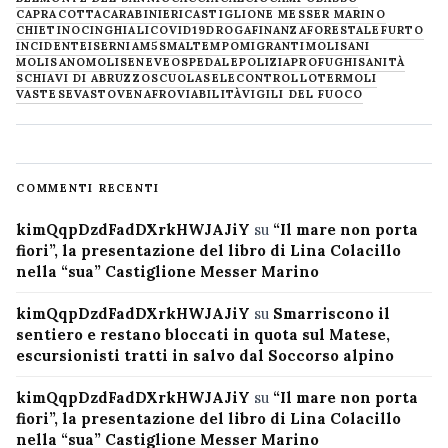
CAPRACOTTA
CARABINIERI
CASTIGLIONE MESSER MARINO
CHIETINO
CINGHIALI
COVID19
DROGA
FINANZA
FORESTALE
FURTO
INCIDENTE
ISERNIA
M5S
MALTEMPO
MIGRANTI
MOLISANI
MOLISANO
MOLISE
NEVE
OSPEDALE
POLIZIA
PROFUGHI
SANITÀ
SCHIAVI DI ABRUZZO
SCUOLA
SELECONTROLLO
TERMOLI
VASTESE
VASTO
VENAFRO
VIABILITÀ
VIGILI DEL FUOCO
COMMENTI RECENTI
kimQqpDzdFadDXrkHWJAJiY
su
“Il mare non porta
fiori”, la presentazione del libro di Lina Colacillo
nella “sua” Castiglione Messer Marino
kimQqpDzdFadDXrkHWJAJiY
su
Smarriscono il
sentiero e restano bloccati in quota sul Matese,
escursionisti tratti in salvo dal Soccorso alpino
kimQqpDzdFadDXrkHWJAJiY
su
“Il mare non porta
fiori”, la presentazione del libro di Lina Colacillo
nella “sua” Castiglione Messer Marino