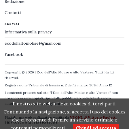
Redazione
Contatti
SERVIZI
Informativa sulla privacy
ecodellaltomolise@gmail.com
Facebook
Copyright © 2026 l'Eco dell'Alto Molise e Alto Vastese. Tutti i diritti
riservati.
Registrazione Tribunale di Isernia n. 2 del 12 marzo 2014 | Anno 12
I contenuti presenti sul sito "l'Eco dell'Alto Molise e Alto Vastese" non
possono essere copiati, riprodotti, pubblicati o redistribuiti senza
Il nostro sito web utilizza cookies di terzi parti.
autorizzazione espressa degli autori.
Continuando la navigazione, si accetta l uso dei cookies
Piattaforma web realizzata e gestita da
VPONE di Vittorio Paoletti
che ci consente di fornire un servizio ottimale e
PRIVACY
CONTATTI
REDAZIONE
contenuti personalizzati.
Chiudi ed accetta