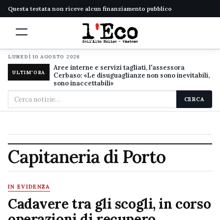
Questa testata non riceve alcun finanziamento pubblico
LUNEDÌ 10 AGOSTO 2026
Aree interne e servizi tagliati, l'assessora
ULTIM'ORA
Cerbaso: «Le disuguaglianze non sono inevitabili,
sono inaccettabili»
Cerca
CERCA
nel
sito
Capitaneria di Porto
IN EVIDENZA
Cadavere tra gli scogli, in corso
operazioni di recupero