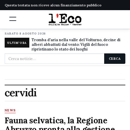
Questa testata non riceve alcun finanziamento pubblico
SABATO 8 AGOSTO 2026
Tromba d'aria nella valle del Volturno, decine di
ULTIM'ORA
alberi abbattuti dal vento: Vigili del fuoco
ripristinano lo stato dei luoghi
Cerca
CERCA
nel
sito
cervidi
NEWS
Fauna selvatica, la Regione
Abruzzo pronta alla gestione