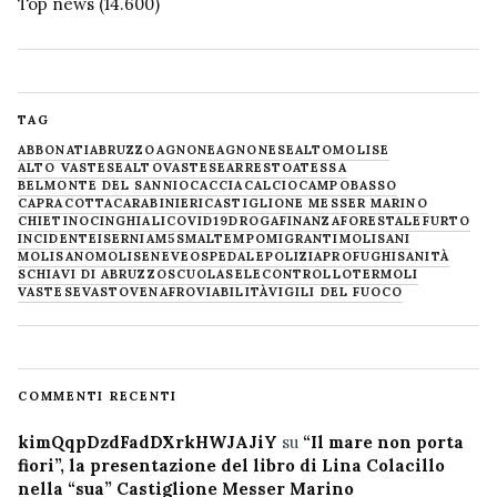
Top news
(14.600)
TAG
ABBONATI
ABRUZZO
AGNONE
AGNONESE
ALTOMOLISE
ALTO VASTESE
ALTOVASTESE
ARRESTO
ATESSA
BELMONTE DEL SANNIO
CACCIA
CALCIO
CAMPOBASSO
CAPRACOTTA
CARABINIERI
CASTIGLIONE MESSER MARINO
CHIETINO
CINGHIALI
COVID19
DROGA
FINANZA
FORESTALE
FURTO
INCIDENTE
ISERNIA
M5S
MALTEMPO
MIGRANTI
MOLISANI
MOLISANO
MOLISE
NEVE
OSPEDALE
POLIZIA
PROFUGHI
SANITÀ
SCHIAVI DI ABRUZZO
SCUOLA
SELECONTROLLO
TERMOLI
VASTESE
VASTO
VENAFRO
VIABILITÀ
VIGILI DEL FUOCO
COMMENTI RECENTI
kimQqpDzdFadDXrkHWJAJiY
su
“Il mare non porta
fiori”, la presentazione del libro di Lina Colacillo
nella “sua” Castiglione Messer Marino