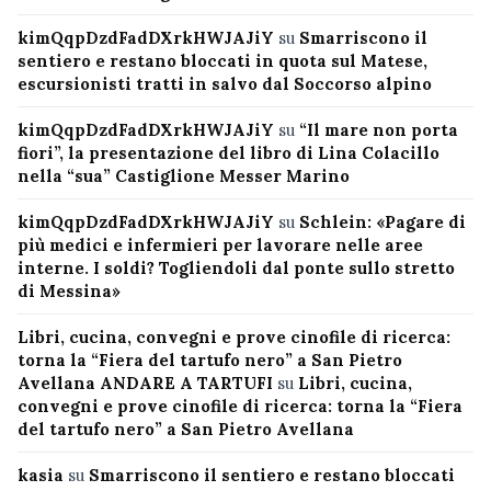
kimQqpDzdFadDXrkHWJAJiY
su
Smarriscono il
sentiero e restano bloccati in quota sul Matese,
escursionisti tratti in salvo dal Soccorso alpino
kimQqpDzdFadDXrkHWJAJiY
su
“Il mare non porta
fiori”, la presentazione del libro di Lina Colacillo
nella “sua” Castiglione Messer Marino
kimQqpDzdFadDXrkHWJAJiY
su
Schlein: «Pagare di
più medici e infermieri per lavorare nelle aree
interne. I soldi? Togliendoli dal ponte sullo stretto
di Messina»
Libri, cucina, convegni e prove cinofile di ricerca:
torna la “Fiera del tartufo nero” a San Pietro
Avellana ANDARE A TARTUFI
su
Libri, cucina,
convegni e prove cinofile di ricerca: torna la “Fiera
del tartufo nero” a San Pietro Avellana
kasia
su
Smarriscono il sentiero e restano bloccati